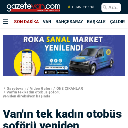
FİRMA REHBERİ
SON DAKİKA
VAN
BAHÇESARAY
BAŞKALE
ÇALDIRA
Gazetevan
Video Galeri
ÖNE ÇIKANLAR
Van'ın tek kadın otobüs şoförü
yeniden direksiyon başında
Van'ın tek kadın otobüs
şoförü yeniden