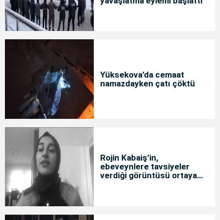
yavaşlatma eylemi başlattı
Yüksekova’da cemaat
namazdayken çatı çöktü
Rojin Kabaiş’in,
ebeveynlere tavsiyeler
verdiği görüntüsü ortaya
çıktı