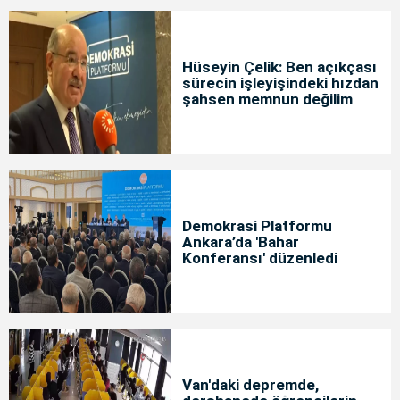
Hüseyin Çelik: Ben açıkçası
sürecin işleyişindeki hızdan
şahsen memnun değilim
Demokrasi Platformu
Ankara’da 'Bahar
Konferansı' düzenledi
Van'daki depremde,