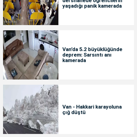
dershanede öğrencilerin
yaşadığı panik kamerada
Van’da 5.2 büyüklüğünde
deprem: Sarsıntı anı
kamerada
Van - Hakkari karayoluna
çığ düştü