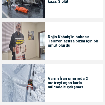
kaza: 3 ölü!
Rojin Kabaiş’in babası:
Telefon açılsa bizim için bir
umut olurdu
Van'ın İran sınırında 2
metreyi aşan karla
mücadele çalışması