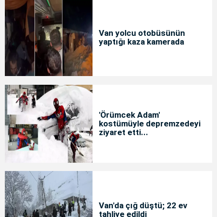
Van yolcu otobüsünün
yaptığı kaza kamerada
'Örümcek Adam'
kostümüyle depremzedeyi
ziyaret etti...
Van'da çığ düştü; 22 ev
tahliye edildi