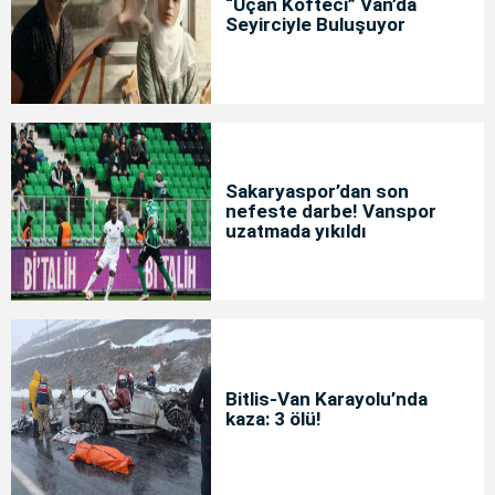
“Uçan Köfteci” Van’da
Seyirciyle Buluşuyor
Sakaryaspor’dan son
nefeste darbe! Vanspor
uzatmada yıkıldı
Bitlis-Van Karayolu’nda
kaza: 3 ölü!