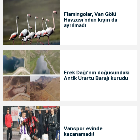
Flamingolar, Van Gölü
Havzası'ndan kışın da
ayrılmadı
Erek Dağı’nın doğusundaki
Antik Urartu Barajı kurudu
Vanspor evinde
kazanamadı!