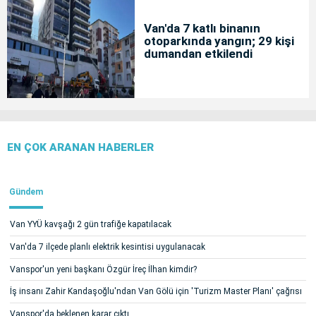
Van'da 7 katlı binanın
otoparkında yangın; 29 kişi
dumandan etkilendi
EN ÇOK ARANAN HABERLER
Gündem
Van YYÜ kavşağı 2 gün trafiğe kapatılacak
Van'da 7 ilçede planlı elektrik kesintisi uygulanacak
Vanspor'un yeni başkanı Özgür İreç İlhan kimdir?
İş insanı Zahir Kandaşoğlu'ndan Van Gölü için 'Turizm Master Planı' çağrısı
Vanspor'da beklenen karar çıktı