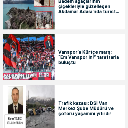
Badem ağaçlarının
çiçekleriyle güzelleşen
Akdamar Adası'nda turist
yoğunluğu
Vanspor’a Kürtçe marş:
“Em Vanspor in!” taraftarla
buluştu
Trafik kazası: DSİ Van
Merkez Şube Müdürü ve
şoförü yaşamını yitirdi!