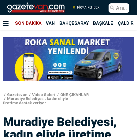
FİRMA REHBERİ
SON DAKİKA
VAN
BAHÇESARAY
BAŞKALE
ÇALDIRA
Gazetevan
Video Galeri
ÖNE ÇIKANLAR
Muradiye Belediyesi, kadın eliyle
üretime destek veriyor
Muradiye Belediyesi,
kadın eliyle üretime