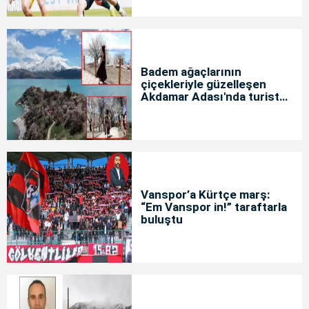
Badem ağaçlarının
çiçekleriyle güzelleşen
Akdamar Adası'nda turist
yoğunluğu
Vanspor’a Kürtçe marş:
“Em Vanspor in!” taraftarla
buluştu