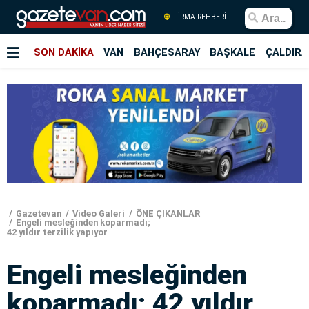
FİRMA REHBERİ
SON DAKİKA
VAN
BAHÇESARAY
BAŞKALE
ÇALDIRA
Gazetevan
Video Galeri
ÖNE ÇIKANLAR
Engeli mesleğinden koparmadı;
42 yıldır terzilik yapıyor
Engeli mesleğinden
koparmadı; 42 yıldır