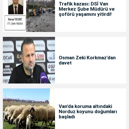
Trafik kazası: DSİ Van
Merkez Şube Müdürü ve
şoförü yaşamını yitirdi!
Osman Zeki Korkmaz'dan
davet
Van'da koruma altındaki
Norduz koyunu doğumları
başladı