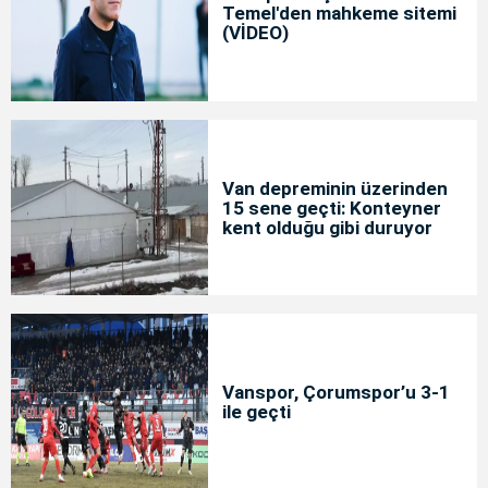
Temel'den mahkeme sitemi
(VİDEO)
Van depreminin üzerinden
15 sene geçti: Konteyner
kent olduğu gibi duruyor
Vanspor, Çorumspor’u 3-1
ile geçti