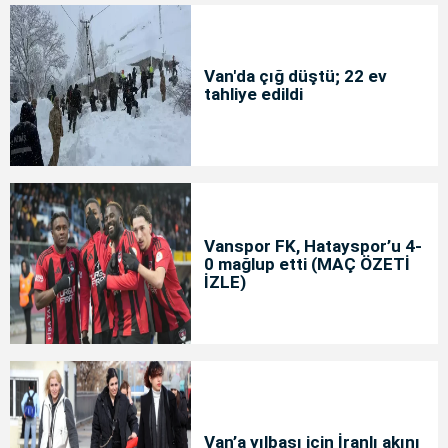
Van'da çığ düştü; 22 ev
tahliye edildi
Vanspor FK, Hatayspor’u 4-
0 mağlup etti (MAÇ ÖZETİ
İZLE)
Van’a yılbaşı için İranlı akını