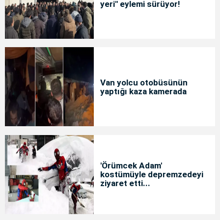
yeri" eylemi sürüyor!
Van yolcu otobüsünün
yaptığı kaza kamerada
'Örümcek Adam'
kostümüyle depremzedeyi
ziyaret etti...