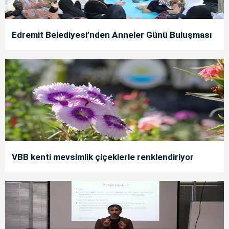
Edremit Belediyesi’nden Anneler Günü Buluşması
VBB kenti mevsimlik çiçeklerle renklendiriyor