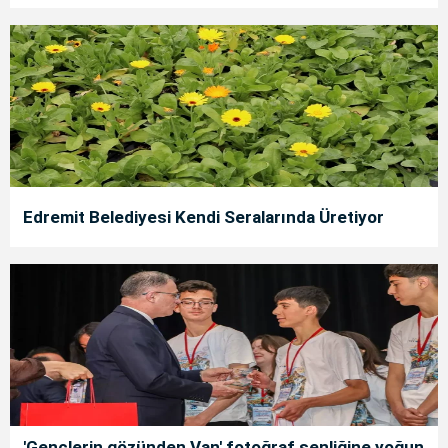
Edremit Belediyesi Kendi Seralarında Üretiyor
'Gençlerin gözünden Van' fotoğraf şenliğine yoğun