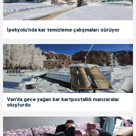
İpekyolu'nda kar temizleme çalışmaları sürüyor
Van’da gece yağan kar kartpostallık manzaralar
oluşturdu