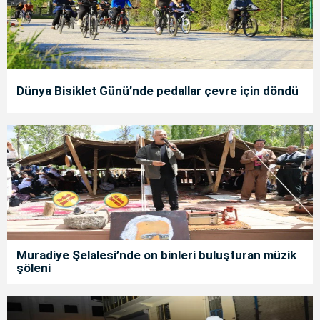
Dünya Bisiklet Günü’nde pedallar çevre için döndü
Muradiye Şelalesi’nde on binleri buluşturan müzik
şöleni