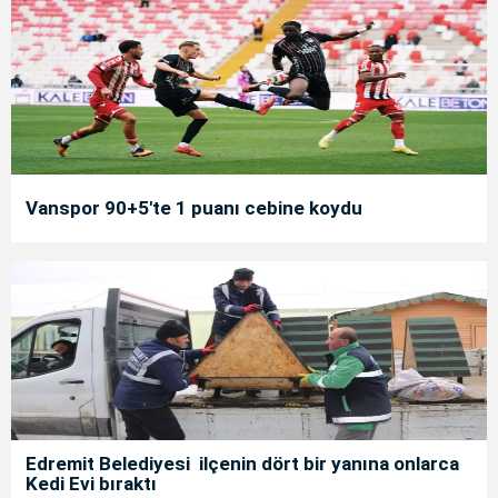
Vanspor 90+5'te 1 puanı cebine koydu
Edremit Belediyesi ilçenin dört bir yanına onlarca
Kedi Evi bıraktı