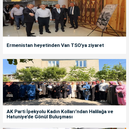
Ermenistan heyetinden Van TSO'ya ziyaret
AK Parti İpekyolu Kadın Kolları’ndan Halilağa ve
Hatuniye’de Gönül Buluşması