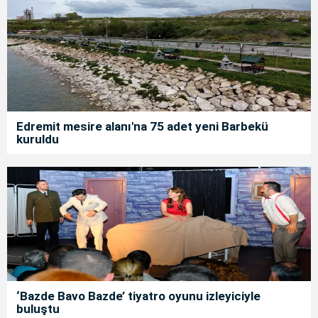
Edremit mesire alanı'na 75 adet yeni Barbekü
kuruldu
‘Bazde Bavo Bazde’ tiyatro oyunu izleyiciyle
buluştu