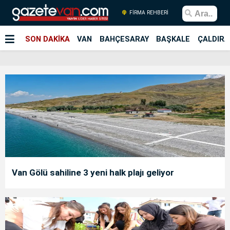
FİRMA REHBERİ
SON DAKİKA
VAN
BAHÇESARAY
BAŞKALE
ÇALDIRA
Van Gölü sahiline 3 yeni halk plajı geliyor