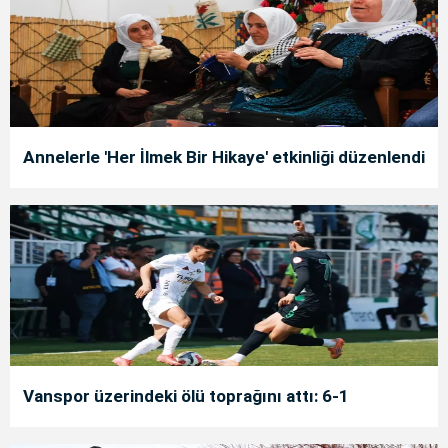
Annelerle 'Her İlmek Bir Hikaye' etkinliği düzenlendi
Vanspor üzerindeki ölü toprağını attı: 6-1