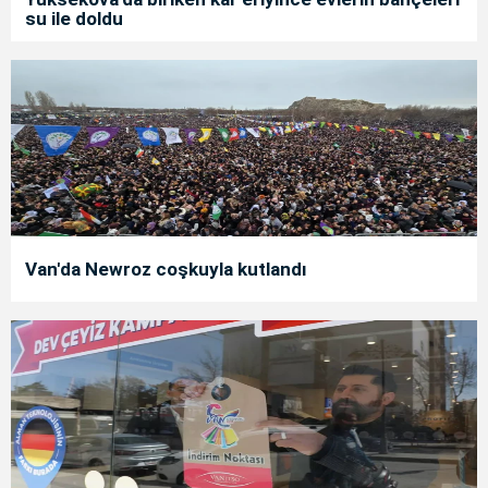
su ile doldu
Van'da Newroz coşkuyla kutlandı