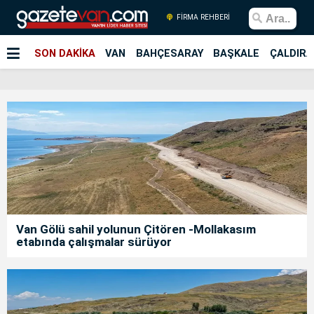
FİRMA REHBERİ
SON DAKİKA
VAN
BAHÇESARAY
BAŞKALE
ÇALDIRA
Van Gölü sahil yolunun Çitören -Mollakasım
etabında çalışmalar sürüyor