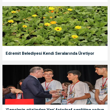
Edremit Belediyesi Kendi Seralarında Üretiyor
'Gençlerin gözünden Van' fotoğraf şenliğine yoğun