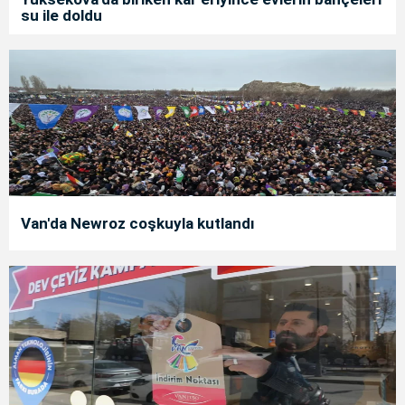
su ile doldu
Van'da Newroz coşkuyla kutlandı