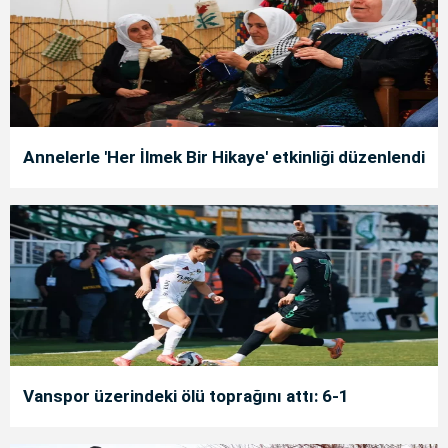
Annelerle 'Her İlmek Bir Hikaye' etkinliği düzenlendi
Vanspor üzerindeki ölü toprağını attı: 6-1