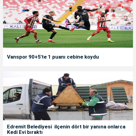
Vanspor 90+5'te 1 puanı cebine koydu
Edremit Belediyesi ilçenin dört bir yanına onlarca
Kedi Evi bıraktı