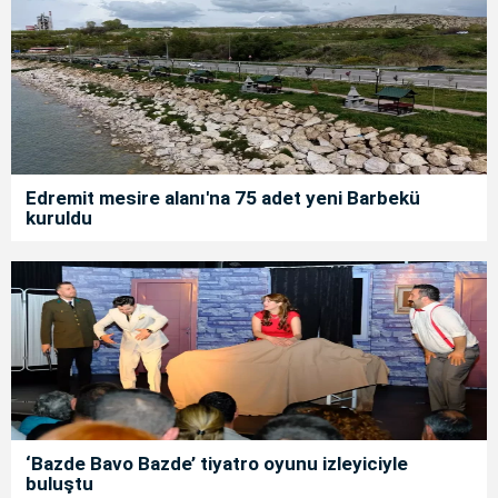
Edremit mesire alanı'na 75 adet yeni Barbekü
kuruldu
‘Bazde Bavo Bazde’ tiyatro oyunu izleyiciyle
buluştu