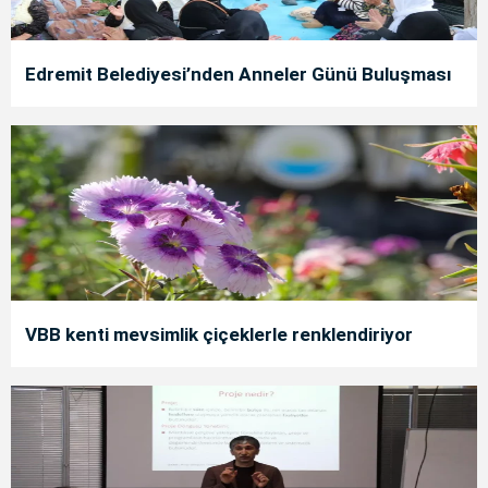
Edremit Belediyesi’nden Anneler Günü Buluşması
VBB kenti mevsimlik çiçeklerle renklendiriyor