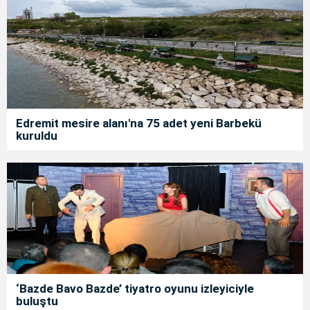
Edremit mesire alanı'na 75 adet yeni Barbekü
kuruldu
‘Bazde Bavo Bazde’ tiyatro oyunu izleyiciyle
buluştu