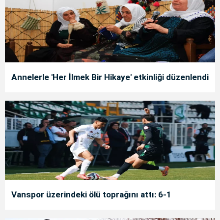
Annelerle 'Her İlmek Bir Hikaye' etkinliği düzenlendi
Vanspor üzerindeki ölü toprağını attı: 6-1