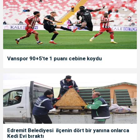
Vanspor 90+5'te 1 puanı cebine koydu
Edremit Belediyesi ilçenin dört bir yanına onlarca
Kedi Evi bıraktı