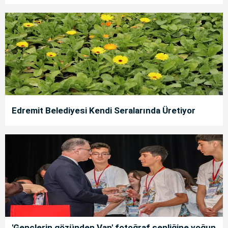
Edremit Belediyesi Kendi Seralarında Üretiyor
'Gençlerin gözünden Van' fotoğraf şenliğine yoğun