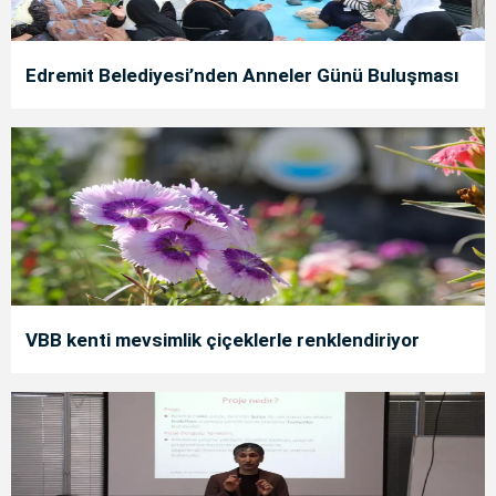
Edremit Belediyesi’nden Anneler Günü Buluşması
VBB kenti mevsimlik çiçeklerle renklendiriyor