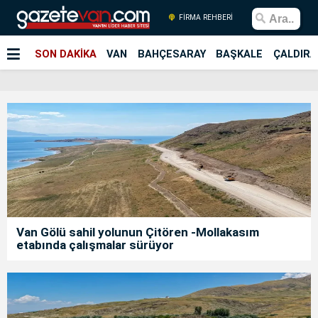
FİRMA REHBERİ
SON DAKİKA
VAN
BAHÇESARAY
BAŞKALE
ÇALDIRA
Van Gölü sahil yolunun Çitören -Mollakasım
etabında çalışmalar sürüyor