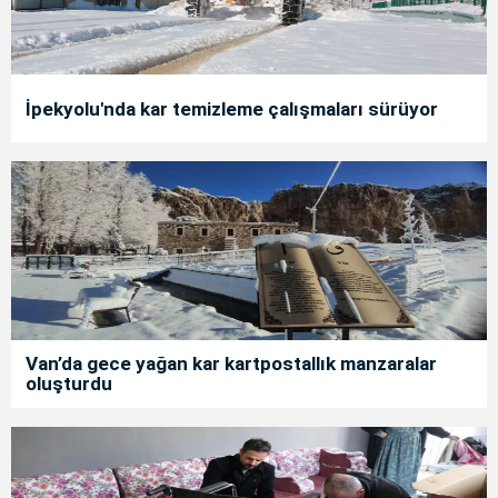
İpekyolu'nda kar temizleme çalışmaları sürüyor
Van’da gece yağan kar kartpostallık manzaralar
oluşturdu