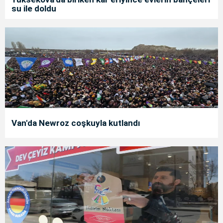
su ile doldu
Van'da Newroz coşkuyla kutlandı