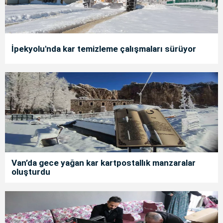
İpekyolu'nda kar temizleme çalışmaları sürüyor
Van’da gece yağan kar kartpostallık manzaralar
oluşturdu