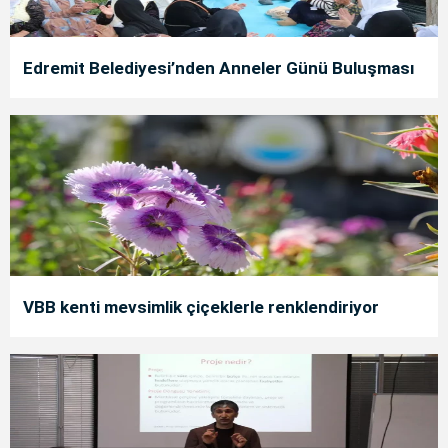
Edremit Belediyesi’nden Anneler Günü Buluşması
VBB kenti mevsimlik çiçeklerle renklendiriyor