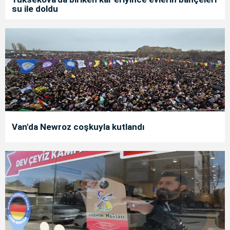
su ile doldu
Van'da Newroz coşkuyla kutlandı