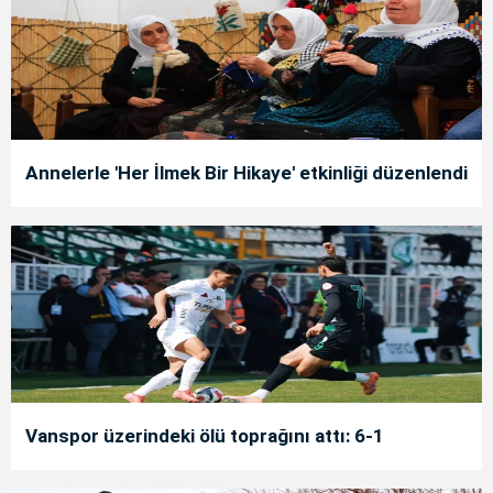
Annelerle 'Her İlmek Bir Hikaye' etkinliği düzenlendi
Vanspor üzerindeki ölü toprağını attı: 6-1