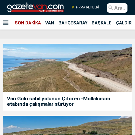
FİRMA REHBERİ
SON DAKİKA
VAN
BAHÇESARAY
BAŞKALE
ÇALDIRA
Van Gölü sahil yolunun Çitören -Mollakasım
etabında çalışmalar sürüyor