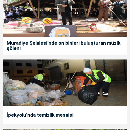
Muradiye Şelalesi’nde on binleri buluşturan müzik
şöleni
İpekyolu’nda temizlik mesaisi