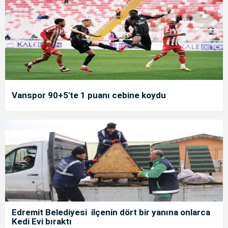
Vanspor 90+5'te 1 puanı cebine koydu
Edremit Belediyesi ilçenin dört bir yanına onlarca
Kedi Evi bıraktı