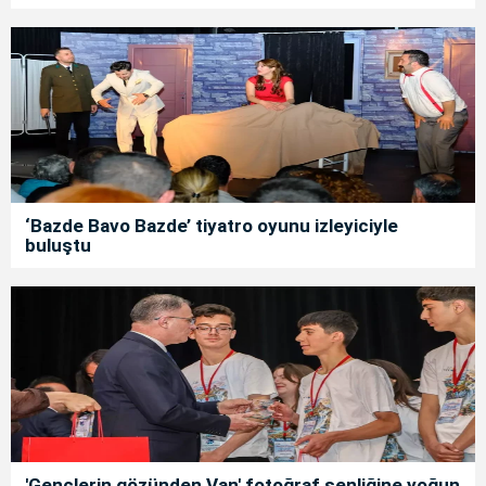
‘Bazde Bavo Bazde’ tiyatro oyunu izleyiciyle
buluştu
'Gençlerin gözünden Van' fotoğraf şenliğine yoğun