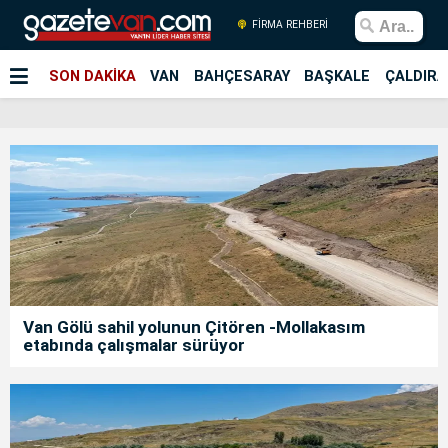
FİRMA REHBERİ
SON DAKİKA
VAN
BAHÇESARAY
BAŞKALE
ÇALDIRA
Van Gölü sahil yolunun Çitören -Mollakasım
etabında çalışmalar sürüyor