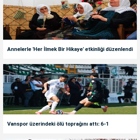
Annelerle 'Her İlmek Bir Hikaye' etkinliği düzenlendi
Vanspor üzerindeki ölü toprağını attı: 6-1