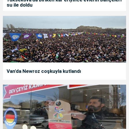
su ile doldu
Van'da Newroz coşkuyla kutlandı