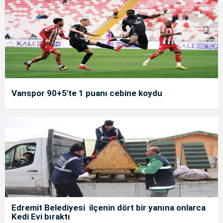
Vanspor 90+5'te 1 puanı cebine koydu
Edremit Belediyesi ilçenin dört bir yanına onlarca
Kedi Evi bıraktı