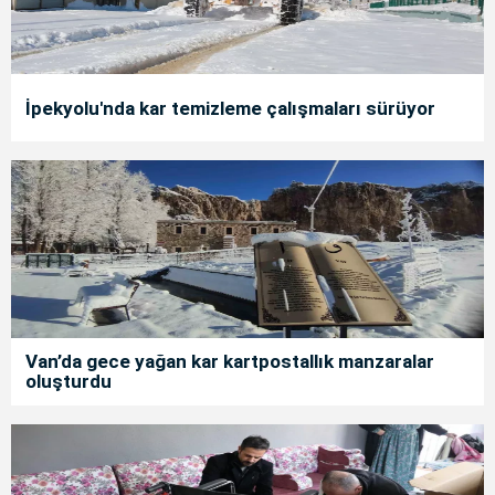
İpekyolu'nda kar temizleme çalışmaları sürüyor
Van’da gece yağan kar kartpostallık manzaralar
oluşturdu