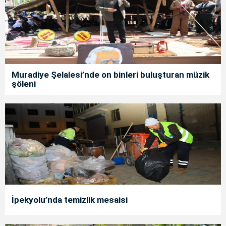
Muradiye Şelalesi’nde on binleri buluşturan müzik
şöleni
İpekyolu’nda temizlik mesaisi