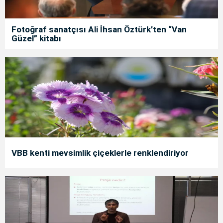
Fotoğraf sanatçısı Ali İhsan Öztürk’ten “Van
Güzel” kitabı
VBB kenti mevsimlik çiçeklerle renklendiriyor