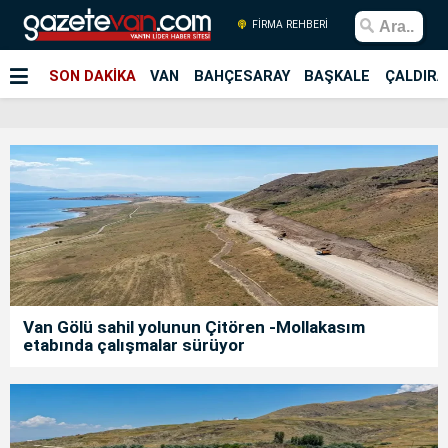
FİRMA REHBERİ
SON DAKİKA
VAN
BAHÇESARAY
BAŞKALE
ÇALDIRA
Van Gölü sahil yolunun Çitören -Mollakasım
etabında çalışmalar sürüyor