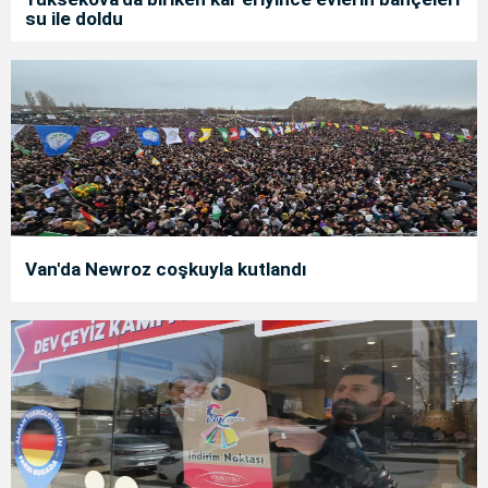
su ile doldu
Van'da Newroz coşkuyla kutlandı