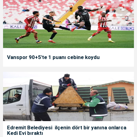
Vanspor 90+5'te 1 puanı cebine koydu
Edremit Belediyesi ilçenin dört bir yanına onlarca
Kedi Evi bıraktı