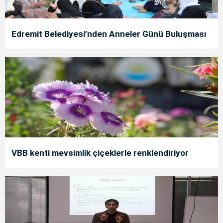
Edremit Belediyesi’nden Anneler Günü Buluşması
VBB kenti mevsimlik çiçeklerle renklendiriyor