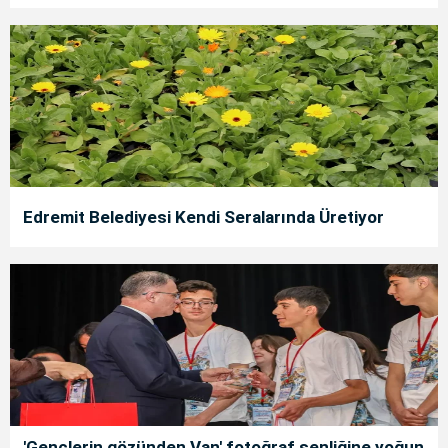
Edremit Belediyesi Kendi Seralarında Üretiyor
'Gençlerin gözünden Van' fotoğraf şenliğine yoğun