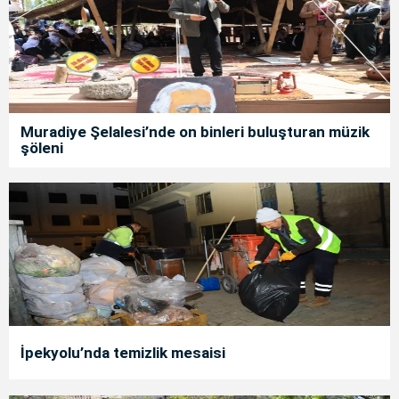
Muradiye Şelalesi’nde on binleri buluşturan müzik
şöleni
İpekyolu’nda temizlik mesaisi