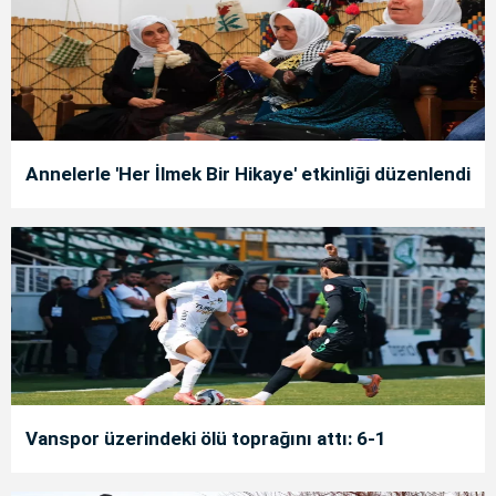
Annelerle 'Her İlmek Bir Hikaye' etkinliği düzenlendi
Vanspor üzerindeki ölü toprağını attı: 6-1