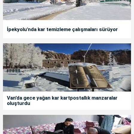
İpekyolu'nda kar temizleme çalışmaları sürüyor
Van’da gece yağan kar kartpostallık manzaralar
oluşturdu