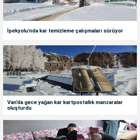
İpekyolu'nda kar temizleme çalışmaları sürüyor
Van’da gece yağan kar kartpostallık manzaralar
oluşturdu