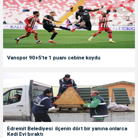
Vanspor 90+5'te 1 puanı cebine koydu
Edremit Belediyesi ilçenin dört bir yanına onlarca
Kedi Evi bıraktı