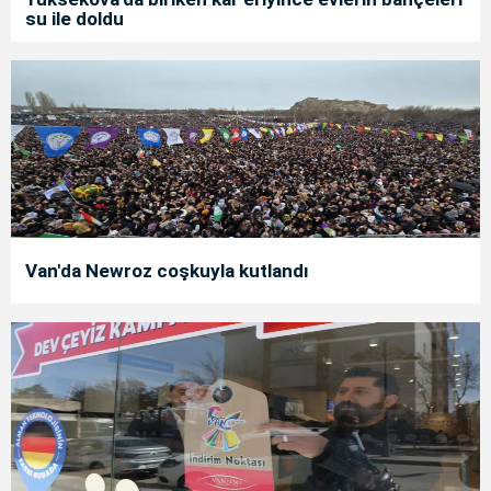
su ile doldu
Van'da Newroz coşkuyla kutlandı