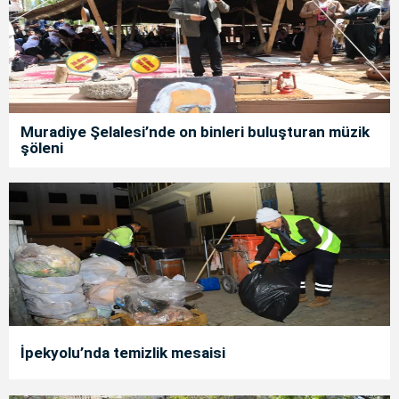
Muradiye Şelalesi’nde on binleri buluşturan müzik
şöleni
İpekyolu’nda temizlik mesaisi