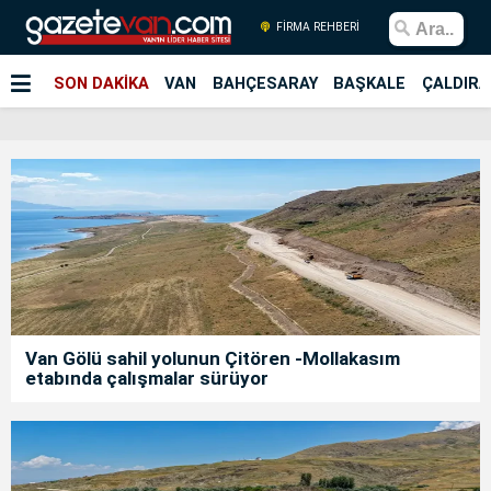
FİRMA REHBERİ
SON DAKİKA
VAN
BAHÇESARAY
BAŞKALE
ÇALDIRA
Van Gölü sahil yolunun Çitören -Mollakasım
etabında çalışmalar sürüyor