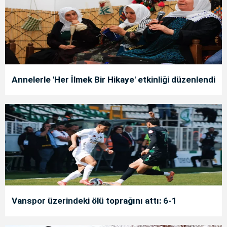
Annelerle 'Her İlmek Bir Hikaye' etkinliği düzenlendi
Vanspor üzerindeki ölü toprağını attı: 6-1