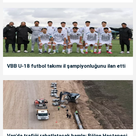
VBB U-18 futbol takımı il şampiyonluğunu ilan etti
Van'da trafiği rahatlatacak hamle: Bölge Hastanesi