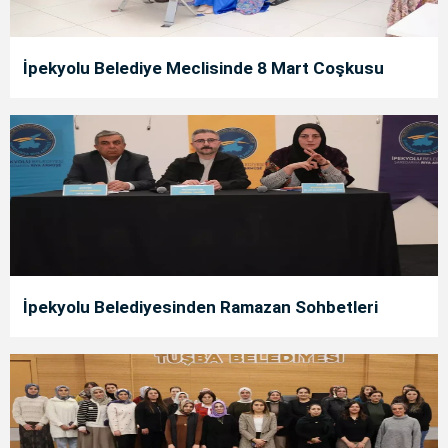
İpekyolu Belediye Meclisinde 8 Mart Coşkusu
İpekyolu Belediyesinden Ramazan Sohbetleri