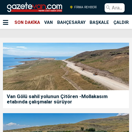
FİRMA REHBERİ
SON DAKİKA
VAN
BAHÇESARAY
BAŞKALE
ÇALDIRA
Van Gölü sahil yolunun Çitören -Mollakasım
etabında çalışmalar sürüyor