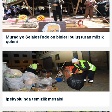
Muradiye Şelalesi’nde on binleri buluşturan müzik
şöleni
İpekyolu’nda temizlik mesaisi