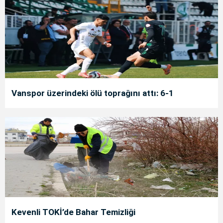
Vanspor üzerindeki ölü toprağını attı: 6-1
Kevenli TOKİ’de Bahar Temizliği