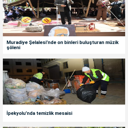
Muradiye Şelalesi’nde on binleri buluşturan müzik
şöleni
İpekyolu’nda temizlik mesaisi