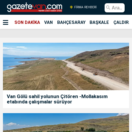
FİRMA REHBERİ
SON DAKİKA
VAN
BAHÇESARAY
BAŞKALE
ÇALDIRA
Van Gölü sahil yolunun Çitören -Mollakasım
etabında çalışmalar sürüyor