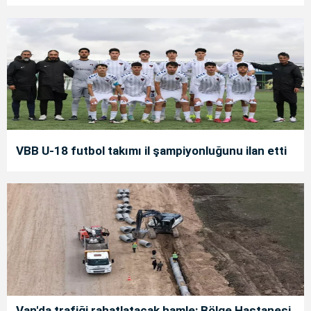
VBB U-18 futbol takımı il şampiyonluğunu ilan etti
Van'da trafiği rahatlatacak hamle: Bölge Hastanesi