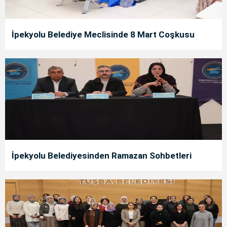
İpekyolu Belediye Meclisinde 8 Mart Coşkusu
İpekyolu Belediyesinden Ramazan Sohbetleri