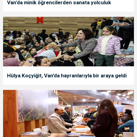
Van'da minik öğrencilerden sanata yolculuk
Hülya Koçyiğit, Van’da hayranlarıyla bir araya geldi