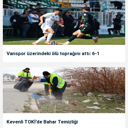
Vanspor üzerindeki ölü toprağını attı: 6-1
Kevenli TOKİ’de Bahar Temizliği