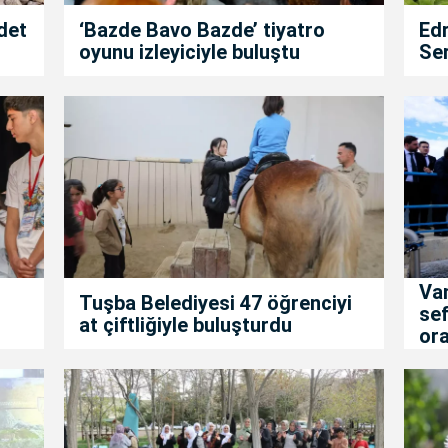
det
‘Bazde Bavo Bazde’ tiyatro
Edr
oyunu izleyiciyle buluştu
Ser
Va
Tuşba Belediyesi 47 öğrenciyi
sef
at çiftliğiyle buluşturdu
ora