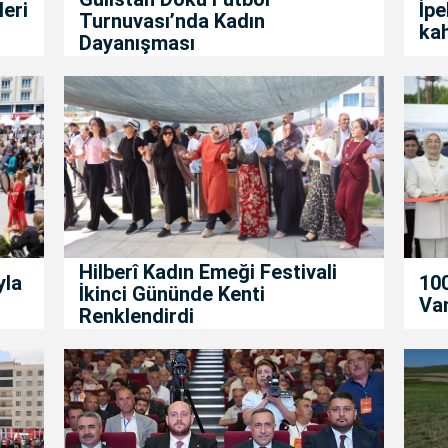
leri
İpe
Turnuvası’nda Kadın
kah
Dayanışması
Hilberî Kadın Emeği Festivali
yla
100
İkinci Gününde Kenti
Van
Renklendirdi