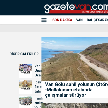
SON DAKİKA
VAN
BAHÇESARA
DİĞER GALERİLER
Van
Uçamıyor:
Uçak
Seferleri
İpekyolu
Van Gölü sahil yolunun Çitör
İçin
Belediyesi
-Mollakasım etabında
İmza
tahrip
Kampanyası...
çalışmalar sürüyor
edilen
İranlı
kiliseler
turistler
için
Van'daki