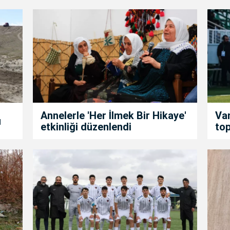
Annelerle 'Her İlmek Bir Hikaye'
Van
u
etkinliği düzenlendi
top