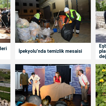
Eş
leri
İpekyolu’nda temizlik mesaisi
pla
değ