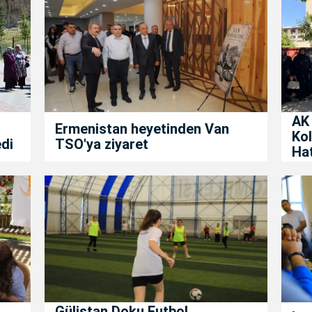
AK 
Ermenistan heyetinden Van
Kol
edi
TSO'ya ziyaret
Ha
Gülistan Doku Futbol