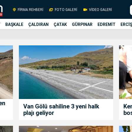
FİRMA REHBERİ
FOTO GALERİ
VİDEO GALERİ
Y
BAŞKALE
ÇALDIRAN
ÇATAK
GÜRPINAR
EDREMİT
ERCİ
en
Van Gölü sahiline 3 yeni halk
Ken
plajı geliyor
bos