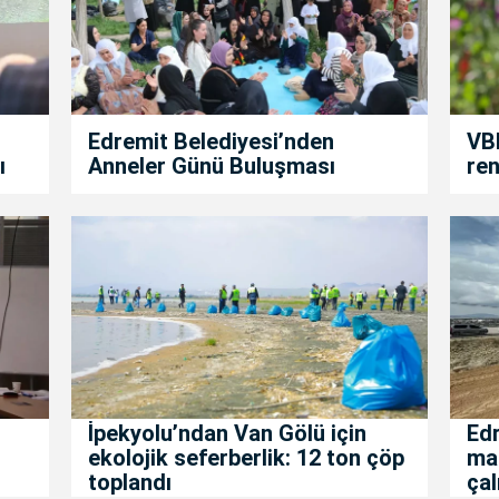
Edremit Belediyesi’nden
VBB
ı
Anneler Günü Buluşması
ren
İpekyolu’ndan Van Gölü için
Edr
ekolojik seferberlik: 12 ton çöp
mah
toplandı
çal