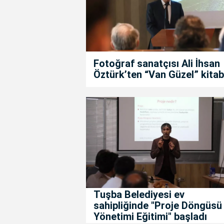
Fotoğraf sanatçısı Ali İhsan
Öztürk’ten “Van Güzel” kitab
Tuşba Belediyesi ev
sahipliğinde "Proje Döngüsü
Yönetimi Eğitimi" başladı