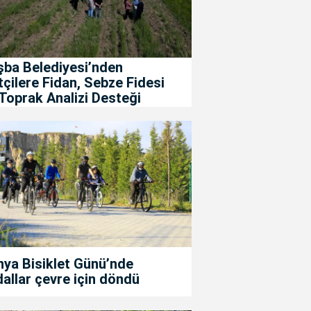
şba Belediyesi’nden
tçilere Fidan, Sebze Fidesi
Toprak Analizi Desteği
ya Bisiklet Günü’nde
allar çevre için döndü