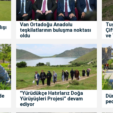
Van Ortadoğu Anadolu
Tu
ışı
teşkilatlarının buluşma noktası
Çif
oldu
ve 
“Yürüdükçe Hatırlarız Doğa
de
Dün
Yürüyüşleri Projesi” devam
ped
ediyor