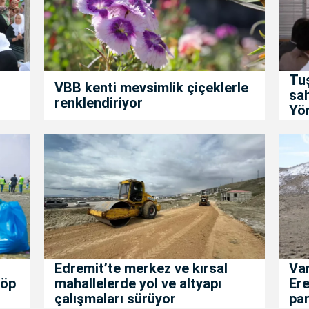
Tuş
VBB kenti mevsimlik çiçeklerle
sah
renklendiriyor
Yön
Edremit’te merkez ve kırsal
Van
çöp
mahallelerde yol ve altyapı
Ere
çalışmaları sürüyor
par