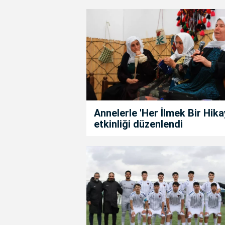
Annelerle 'Her İlmek Bir Hika
etkinliği düzenlendi