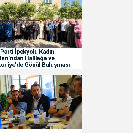
Parti İpekyolu Kadın
ları’ndan Halilağa ve
tuniye’de Gönül Buluşması