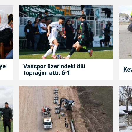
ye'
Vanspor üzerindeki ölü
Kev
toprağını attı: 6-1