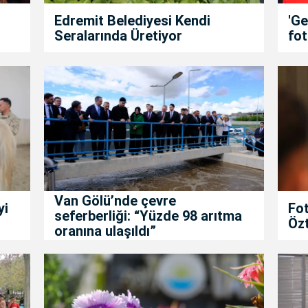
Edremit Belediyesi Kendi
'Ge
Seralarında Üretiyor
fot
Van Gölü’nde çevre
yi
Fot
seferberliği: “Yüzde 98 arıtma
Özt
oranına ulaşıldı”