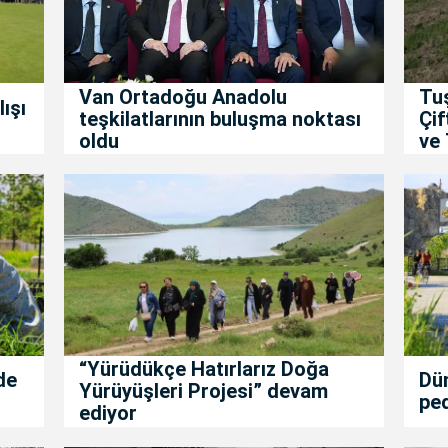
Van Ortadoğu Anadolu
Tu
ışı
teşkilatlarının buluşma noktası
Çif
oldu
ve 
“Yürüdükçe Hatırlarız Doğa
de
Dün
Yürüyüşleri Projesi” devam
ped
ediyor