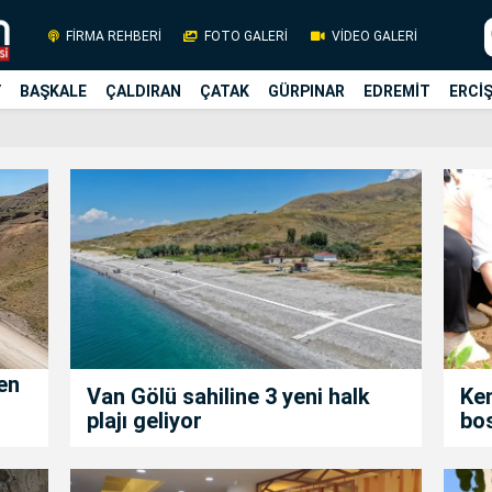
FİRMA REHBERİ
FOTO GALERİ
VİDEO GALERİ
Y
BAŞKALE
ÇALDIRAN
ÇATAK
GÜRPINAR
EDREMİT
ERCİ
en
Van Gölü sahiline 3 yeni halk
Ken
plajı geliyor
bos