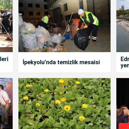
leri
Edr
İpekyolu’nda temizlik mesaisi
yen