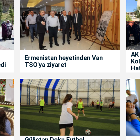
AK 
Ermenistan heyetinden Van
Kol
edi
TSO'ya ziyaret
Ha
Gülistan Doku Futbol