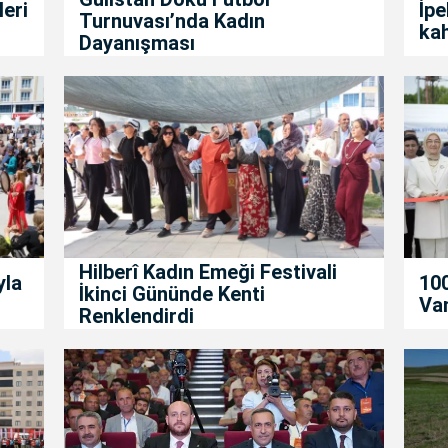
leri
İpe
Turnuvası’nda Kadın
kah
Dayanışması
Hilberî Kadın Emeği Festivali
yla
100
İkinci Gününde Kenti
Van
Renklendirdi