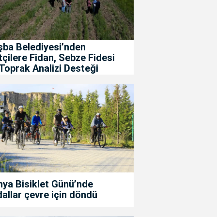
şba Belediyesi’nden
tçilere Fidan, Sebze Fidesi
Toprak Analizi Desteği
ya Bisiklet Günü’nde
allar çevre için döndü