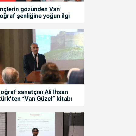
nçlerin gözünden Van'
oğraf şenliğine yoğun ilgi
oğraf sanatçısı Ali İhsan
ürk’ten “Van Güzel” kitabı