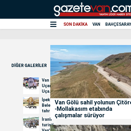
SON DAKİKA
VAN
BAHÇESARA
DİĞER GALERİLER
Van
Uçamıyor:
Uçak
Seferleri
İpekyolu
Van Gölü sahil yolunun Çitör
İçin
Belediyesi
-Mollakasım etabında
İmza
tahrip
Kampanyası...
çalışmalar sürüyor
edilen
İranlı
kiliseler
turistler
için
Van'daki