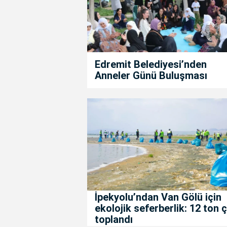
Edremit Belediyesi’nden
Anneler Günü Buluşması
İpekyolu’ndan Van Gölü için
ekolojik seferberlik: 12 ton 
toplandı