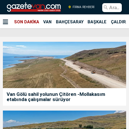
FİRMA REHBERİ
SON DAKİKA
VAN
BAHÇESARAY
BAŞKALE
ÇALDIRA
Van Gölü sahil yolunun Çitören -Mollakasım
etabında çalışmalar sürüyor