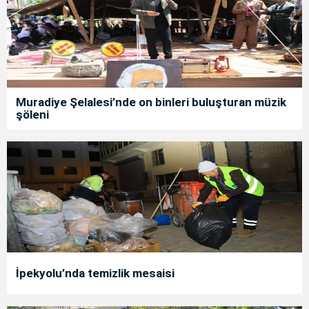
Muradiye Şelalesi’nde on binleri buluşturan müzik
şöleni
İpekyolu’nda temizlik mesaisi