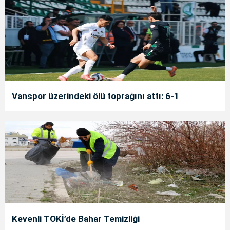
Vanspor üzerindeki ölü toprağını attı: 6-1
Kevenli TOKİ’de Bahar Temizliği