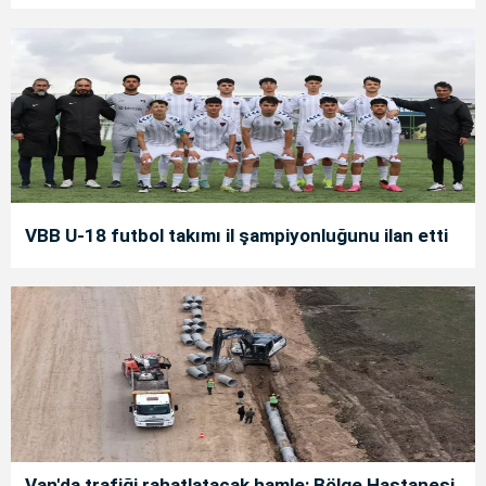
VBB U-18 futbol takımı il şampiyonluğunu ilan etti
Van'da trafiği rahatlatacak hamle: Bölge Hastanesi