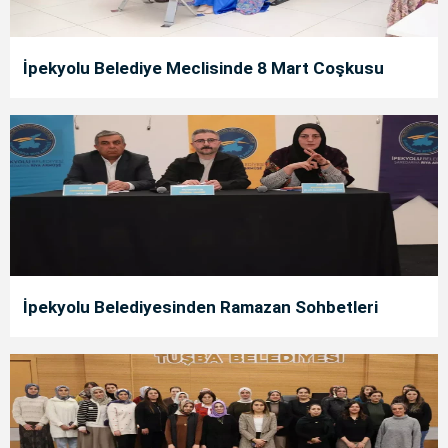
İpekyolu Belediye Meclisinde 8 Mart Coşkusu
İpekyolu Belediyesinden Ramazan Sohbetleri