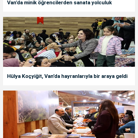
Van'da minik öğrencilerden sanata yolculuk
Hülya Koçyiğit, Van’da hayranlarıyla bir araya geldi