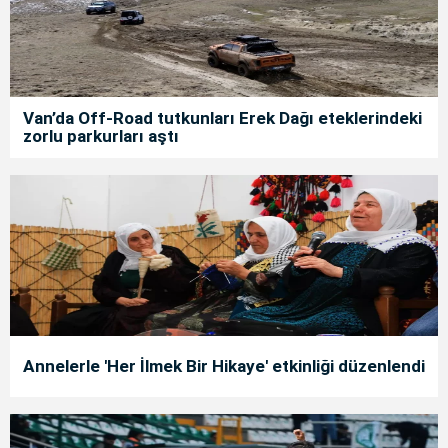
Van’da Off-Road tutkunları Erek Dağı eteklerindeki
zorlu parkurları aştı
Annelerle 'Her İlmek Bir Hikaye' etkinliği düzenlendi