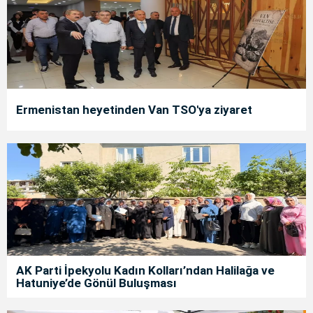
Ermenistan heyetinden Van TSO'ya ziyaret
AK Parti İpekyolu Kadın Kolları’ndan Halilağa ve
Hatuniye’de Gönül Buluşması