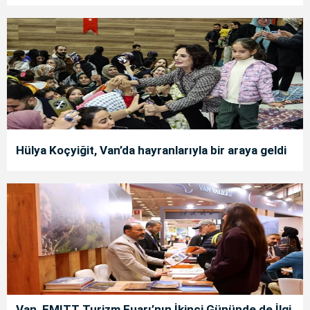
Hülya Koçyiğit, Van’da hayranlarıyla bir araya geldi
Van, EMITT Turizm Fuarı’nın İkinci Gününde de İlgi