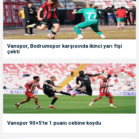
Vanspor, Bodrumspor karşısında ikinci yarı fişi
çekti
Vanspor 90+5'te 1 puanı cebine koydu