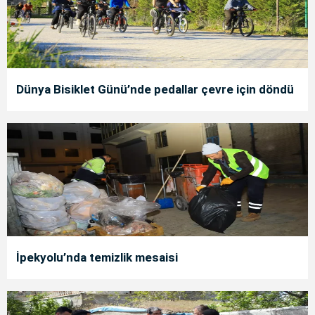
Dünya Bisiklet Günü’nde pedallar çevre için döndü
İpekyolu’nda temizlik mesaisi