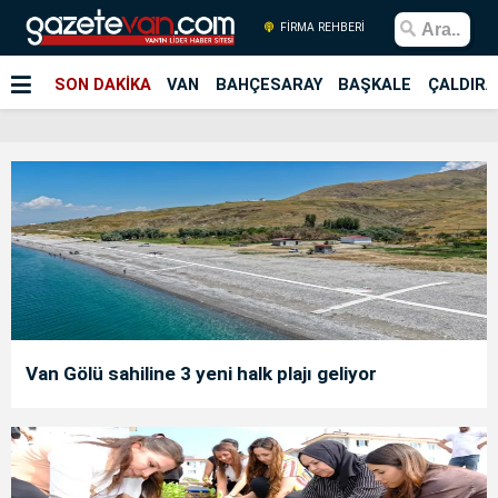
FİRMA REHBERİ
SON DAKİKA
VAN
BAHÇESARAY
BAŞKALE
ÇALDIRA
Van Gölü sahiline 3 yeni halk plajı geliyor