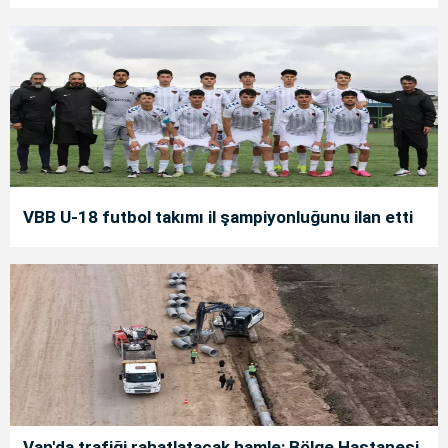
VBB U-18 futbol takımı il şampiyonluğunu ilan etti
Van'da trafiği rahatlatacak hamle: Bölge Hastanesi