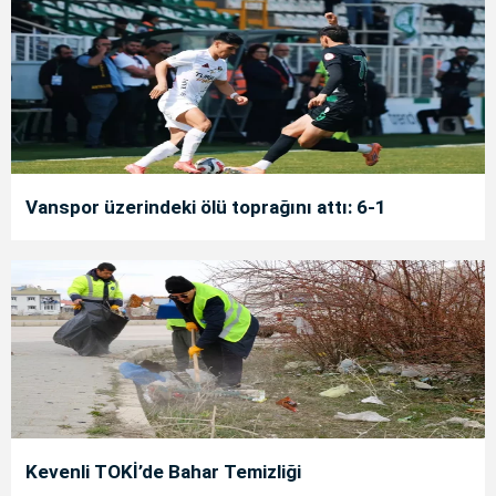
Vanspor üzerindeki ölü toprağını attı: 6-1
Kevenli TOKİ’de Bahar Temizliği