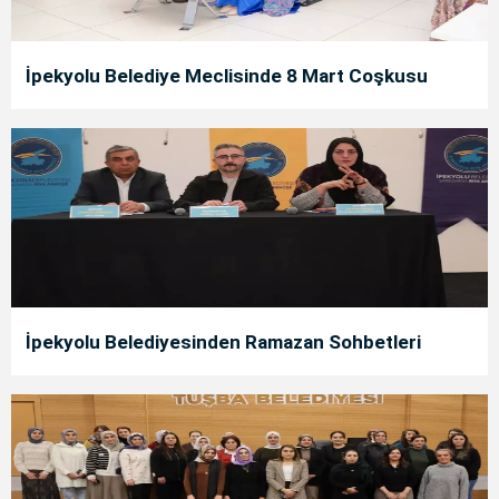
İpekyolu Belediye Meclisinde 8 Mart Coşkusu
İpekyolu Belediyesinden Ramazan Sohbetleri