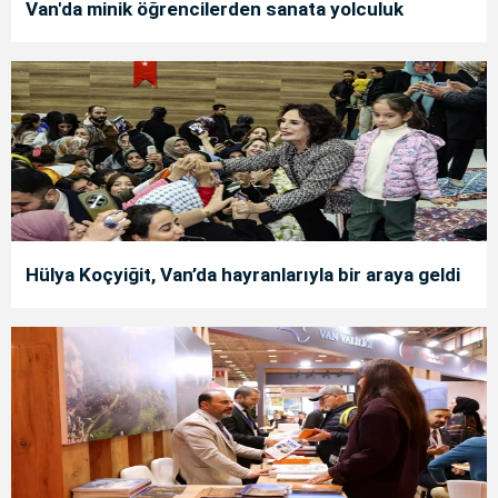
Van'da minik öğrencilerden sanata yolculuk
Hülya Koçyiğit, Van’da hayranlarıyla bir araya geldi