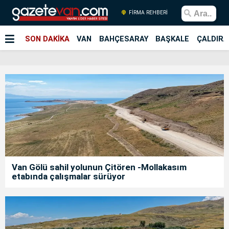
FİRMA REHBERİ
SON DAKİKA
VAN
BAHÇESARAY
BAŞKALE
ÇALDIRA
Van Gölü sahil yolunun Çitören -Mollakasım
etabında çalışmalar sürüyor