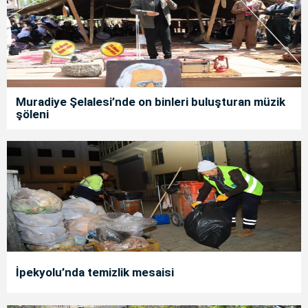
Muradiye Şelalesi’nde on binleri buluşturan müzik
şöleni
İpekyolu’nda temizlik mesaisi