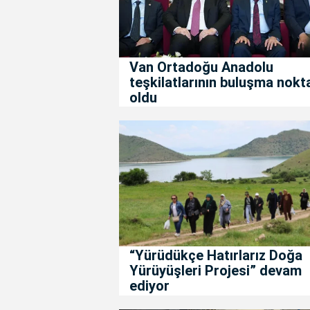
Van Ortadoğu Anadolu
teşkilatlarının buluşma nokt
oldu
“Yürüdükçe Hatırlarız Doğa
Yürüyüşleri Projesi” devam
ediyor