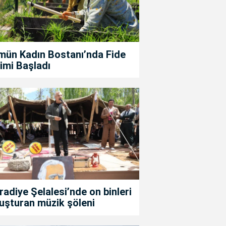
mün Kadın Bostanı’nda Fide
imi Başladı
adiye Şelalesi’nde on binleri
uşturan müzik şöleni