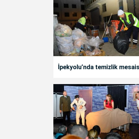
İpekyolu’nda temizlik mesais