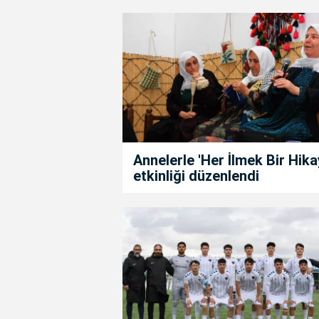
Annelerle 'Her İlmek Bir Hika
etkinliği düzenlendi