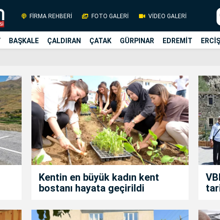
FİRMA REHBERİ
FOTO GALERİ
VİDEO GALERİ
Y
BAŞKALE
ÇALDIRAN
ÇATAK
GÜRPINAR
EDREMİT
ERCİ
Kentin en büyük kadın kent
VBB
bostanı hayata geçirildi
tar