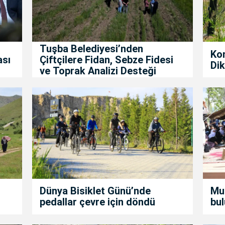
Tuşba Belediyesi’nden
Ko
ası
Çiftçilere Fidan, Sebze Fidesi
Dik
ve Toprak Analizi Desteği
Dünya Bisiklet Günü’nde
Mur
pedallar çevre için döndü
bul