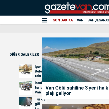
SON DAKİKA
VAN
BAHÇESARA
DİĞER GALERİLER
İpekyolu
Belediyesi
tahrip
edilen
İranlı
kiliseler
Van Gölü sahiline 3 yeni halk
turistler
için
plajı geliyor
Van'daki
h...
renk
Türkiye'nin
ve
göl
köpük
kıyısındaki