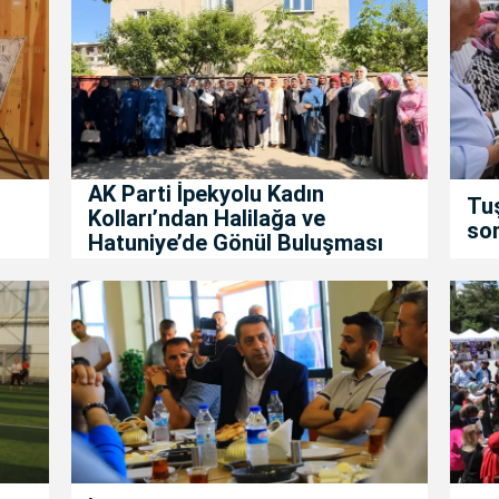
AK Parti İpekyolu Kadın
Tuş
Kolları’ndan Halilağa ve
son
Hatuniye’de Gönül Buluşması