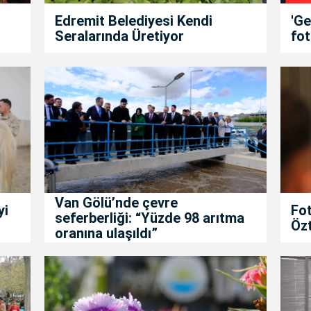
Edremit Belediyesi Kendi
'Ge
Seralarında Üretiyor
fot
Van Gölü’nde çevre
yi
Fot
seferberliği: “Yüzde 98 arıtma
Özt
oranına ulaşıldı”