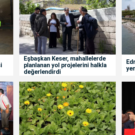
Eşbaşkan Keser, mahallelerde
Edr
i
planlanan yol projelerini halkla
yen
değerlendirdi