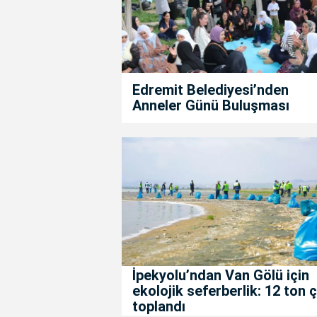
Edremit Belediyesi’nden
Anneler Günü Buluşması
İpekyolu’ndan Van Gölü için
ekolojik seferberlik: 12 ton 
toplandı