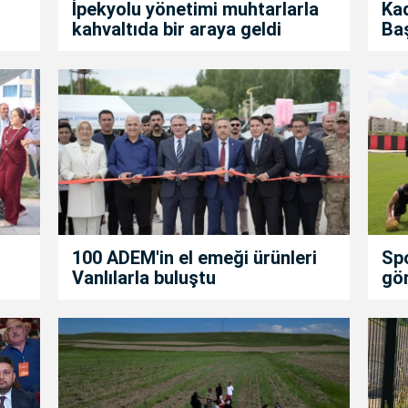
İpekyolu yönetimi muhtarlarla
Kad
kahvaltıda bir araya geldi
Ba
100 ADEM'in el emeği ürünleri
Spo
Vanlılarla buluştu
gör