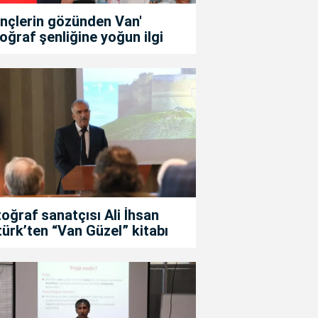
nçlerin gözünden Van'
oğraf şenliğine yoğun ilgi
oğraf sanatçısı Ali İhsan
ürk’ten “Van Güzel” kitabı