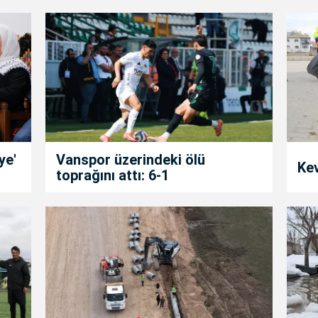
ye'
Vanspor üzerindeki ölü
Kev
toprağını attı: 6-1