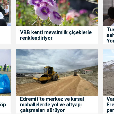
Tuş
VBB kenti mevsimlik çiçeklerle
sah
renklendiriyor
Yön
Edremit’te merkez ve kırsal
Van
çöp
mahallelerde yol ve altyapı
Ere
çalışmaları sürüyor
par