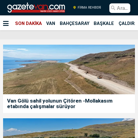
FİRMA REHBERİ
SON DAKİKA
VAN
BAHÇESARAY
BAŞKALE
ÇALDIRA
Van Gölü sahil yolunun Çitören -Mollakasım
etabında çalışmalar sürüyor