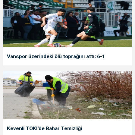
Vanspor üzerindeki ölü toprağını attı: 6-1
Kevenli TOKİ’de Bahar Temizliği