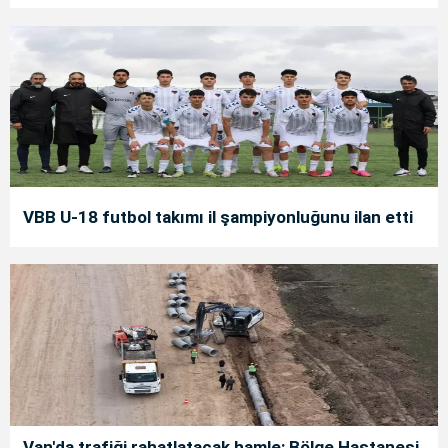
VBB U-18 futbol takımı il şampiyonluğunu ilan etti
Van'da trafiği rahatlatacak hamle: Bölge Hastanesi