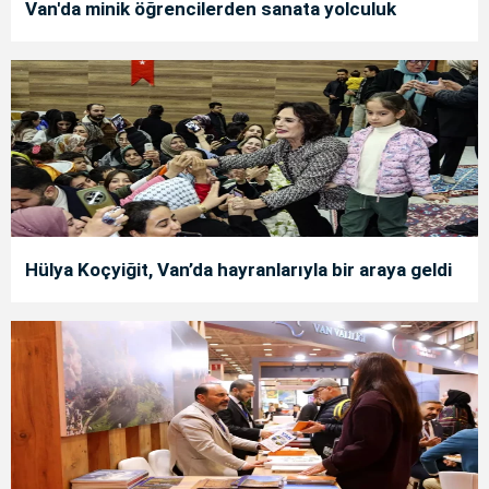
Van'da minik öğrencilerden sanata yolculuk
Hülya Koçyiğit, Van’da hayranlarıyla bir araya geldi