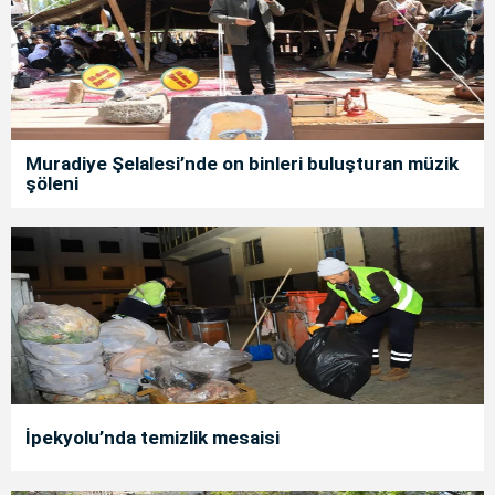
Muradiye Şelalesi’nde on binleri buluşturan müzik
şöleni
İpekyolu’nda temizlik mesaisi