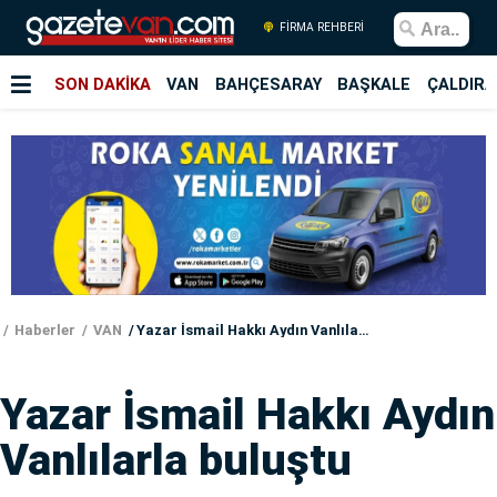
FİRMA REHBERİ
SON DAKİKA
VAN
BAHÇESARAY
BAŞKALE
ÇALDIRA
Haberler
VAN
Yazar İsmail Hakkı Aydın Vanlılarla buluştu
Yazar İsmail Hakkı Aydın
Vanlılarla buluştu