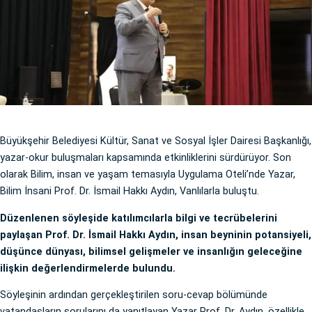
Büyükşehir Belediyesi Kültür, Sanat ve Sosyal İşler Dairesi Başkanlığı,
yazar-okur buluşmaları kapsamında etkinliklerini sürdürüyor. Son
olarak Bilim, insan ve yaşam temasıyla Uygulama Oteli’nde Yazar,
Bilim İnsani Prof. Dr. İsmail Hakkı Aydın, Vanlılarla buluştu.
Düzenlenen söyleşide katılımcılarla bilgi ve tecrübelerini
paylaşan Prof. Dr. İsmail Hakkı Aydın, insan beyninin potansiyeli,
düşünce dünyası, bilimsel gelişmeler ve insanlığın geleceğine
ilişkin değerlendirmelerde bulundu.
Söyleşinin ardından gerçekleştirilen soru-cevap bölümünde
vatandaşların sorularını da yanıtlayan Yazar Prof. Dr. Aydın, özellikle