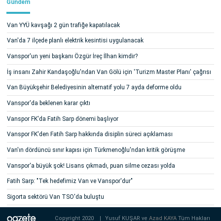
Gündem
Van YYÜ kavşağı 2 gün trafiğe kapatılacak
Van'da 7 ilçede planlı elektrik kesintisi uygulanacak
Vanspor'un yeni başkanı Özgür İreç İlhan kimdir?
İş insanı Zahir Kandaşoğlu'ndan Van Gölü için 'Turizm Master Planı' çağrısı
Van Büyükşehir Belediyesinin alternatif yolu 7 ayda deforme oldu
Vanspor'da beklenen karar çıktı
Vanspor FK'da Fatih Sarp dönemi başlıyor
Vanspor FK'den Fatih Sarp hakkında disiplin süreci açıklaması
Van'ın dördüncü sınır kapısı için Türkmenoğlu'ndan kritik görüşme
Vanspor'a büyük şok! Lisans çıkmadı, puan silme cezası yolda
Fatih Sarp: "Tek hedefimiz Van ve Vanspor'dur"
Sigorta sektörü Van TSO'da buluştu
Copyright 2020
|
Yusuf KUŞAR ve
Azad KAYA
Tüm Hakları