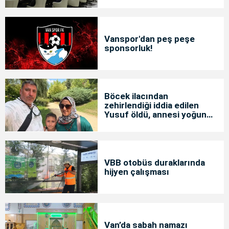
Vanspor'dan peş peşe
sponsorluk!
Böcek ilacından
zehirlendiği iddia edilen
Yusuf öldü, annesi yoğun
bakımda
VBB otobüs duraklarında
hijyen çalışması
Van’da sabah namazı