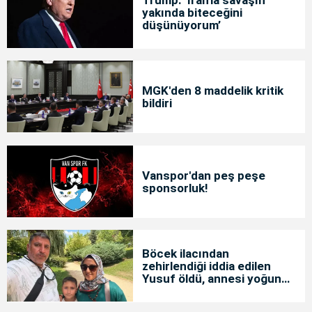
Trump: ‘İran'la savaşın
yakında biteceğini
düşünüyorum’
MGK'den 8 maddelik kritik
bildiri
Vanspor'dan peş peşe
sponsorluk!
Böcek ilacından
zehirlendiği iddia edilen
Yusuf öldü, annesi yoğun
bakımda