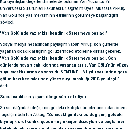
Konuya ilişkin değerlendirmelerde bulunan Van Yüzüncü Yıl
Üniversitesi Su Ürünleri Fakültesi Dr. Öğretim Üyesi Mustafa Akkuş,
Van Gölü'nde yaz mevsiminin etkilerinin görülmeye başlandığını
söyledi.
"Van Gölü'nde yaz etkisi kendini göstermeye başladı"
Sosyal medya hesabından paylaşım yapan Akkuş, son günlerde
yaşanan sıcaklık artışının göl üzerindeki etkilerine dikkat çekerek,
"Van Gölü'nde yaz etkisi kendini göstermeye başladı. Son
günlerde hava sıcaklıklarında yaşanan artış, Van Gölü'nün yüzey
suyu sıcaklıklarına da yansıdı. SENTINEL-3 Uydu verilerine göre
gölün bazı kesimlerinde yüzey suyu sıcaklığı 20°C'ye ulaştı"
dedi.
Sucul canlıların yaşam döngüsünü etkiliyor
Su sıcaklığındaki değişimin göldeki ekolojik süreçler açısından önem
taşıdığını belirten Akkuş,
"Su sıcaklığındaki bu değişim; göldeki
biyolojik üretkenlik, çözünmüş oksijen düzeyleri ve başta inci
kefali olmak üzere sucul canlıların yaşam döngüleri üzerinde