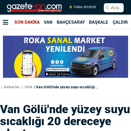
FİRMA REHBERİ
SON DAKİKA
VAN
BAHÇESARAY
BAŞKALE
ÇALDIRA
Haberler
VAN
Van Gölü'nde yüzey suyu sıcaklığı 20 dereceye ulaştı
Van Gölü'nde yüzey suyu
sıcaklığı 20 dereceye