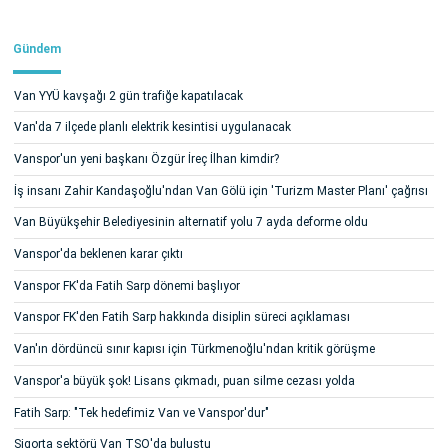
Gündem
Van YYÜ kavşağı 2 gün trafiğe kapatılacak
Van'da 7 ilçede planlı elektrik kesintisi uygulanacak
Vanspor'un yeni başkanı Özgür İreç İlhan kimdir?
İş insanı Zahir Kandaşoğlu'ndan Van Gölü için 'Turizm Master Planı' çağrısı
Van Büyükşehir Belediyesinin alternatif yolu 7 ayda deforme oldu
Vanspor'da beklenen karar çıktı
Vanspor FK'da Fatih Sarp dönemi başlıyor
Vanspor FK'den Fatih Sarp hakkında disiplin süreci açıklaması
Van'ın dördüncü sınır kapısı için Türkmenoğlu'ndan kritik görüşme
Vanspor'a büyük şok! Lisans çıkmadı, puan silme cezası yolda
Fatih Sarp: "Tek hedefimiz Van ve Vanspor'dur"
Sigorta sektörü Van TSO'da buluştu