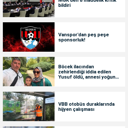
MGK'den 8 maddelik kritik
bildiri
Vanspor'dan peş peşe
sponsorluk!
Böcek ilacından
zehirlendiği iddia edilen
Yusuf öldü, annesi yoğun
bakımda
VBB otobüs duraklarında
hijyen çalışması