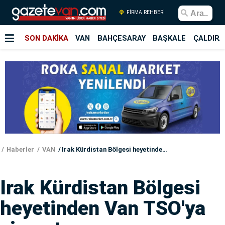
FİRMA REHBERİ
SON DAKİKA
VAN
BAHÇESARAY
BAŞKALE
ÇALDIRA
Haberler
VAN
Irak Kürdistan Bölgesi heyetinden Van TSO'ya ziyaret
Irak Kürdistan Bölgesi
heyetinden Van TSO'ya