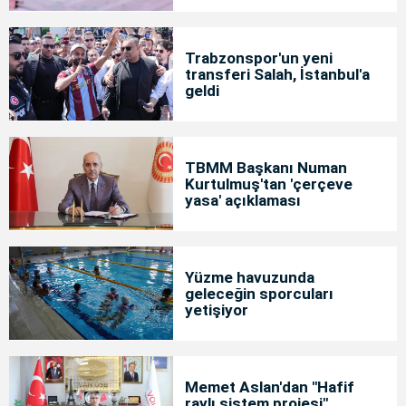
Trabzonspor'un yeni
transferi Salah, İstanbul'a
geldi
TBMM Başkanı Numan
Kurtulmuş'tan 'çerçeve
yasa' açıklaması
Yüzme havuzunda
geleceğin sporcuları
yetişiyor
Memet Aslan'dan "Hafif
raylı sistem projesi"