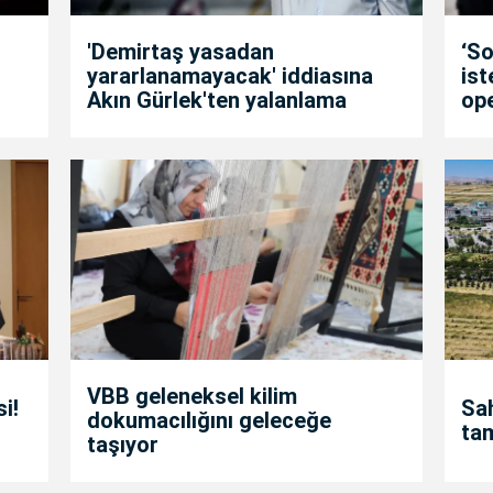
'Demirtaş yasadan
‘So
yararlanamayacak' iddiasına
is
Akın Gürlek'ten yalanlama
op
VBB geleneksel kilim
i!
Sah
dokumacılığını geleceğe
ta
taşıyor