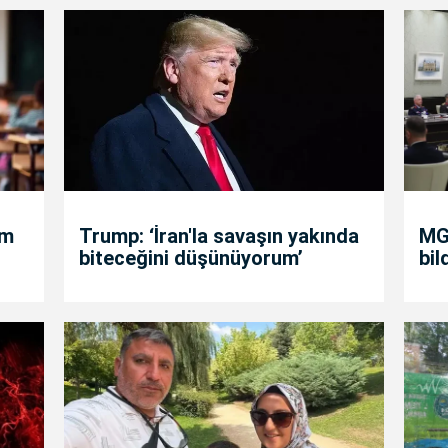
um
Trump: ‘İran'la savaşın yakında
MGK
biteceğini düşünüyorum’
bil