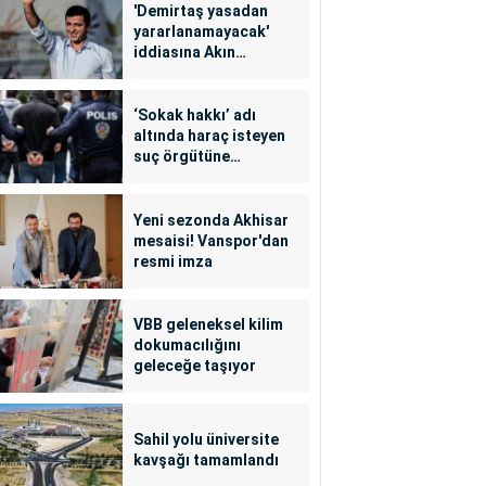
'Demirtaş yasadan
yararlanamayacak'
iddiasına Akın
Gürlek'ten yalanlama
‘Sokak hakkı’ adı
altında haraç isteyen
suç örgütüne
operasyon: 24
tutuklama
Yeni sezonda Akhisar
mesaisi! Vanspor'dan
resmi imza
VBB geleneksel kilim
dokumacılığını
geleceğe taşıyor
Sahil yolu üniversite
kavşağı tamamlandı