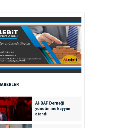
HABERLER
AHBAP Derneği
yönetimine kayyım
atandı