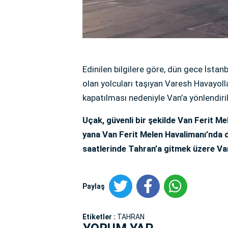
Edinilen bilgilere göre, dün gece İstan
olan yolcuları taşıyan Varesh Havayolla
kapatılması nedeniyle Van’a yönlendiril
Uçak, güvenli bir şekilde Van Ferit M
yana Van Ferit Melen Havalimanı’nda
saatlerinde Tahran’a gitmek üzere Van
Paylaş
Etiketler :
TAHRAN