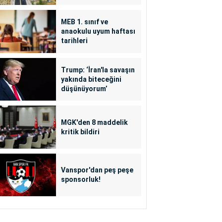
MEB 1. sınıf ve
anaokulu uyum haftası
tarihleri
Trump: ‘İran'la savaşın
yakında biteceğini
düşünüyorum’
MGK'den 8 maddelik
kritik bildiri
Vanspor'dan peş peşe
sponsorluk!