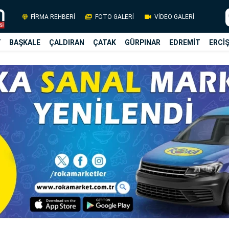
FİRMA REHBERİ
FOTO GALERİ
VİDEO GALERİ
Y
BAŞKALE
ÇALDIRAN
ÇATAK
GÜRPINAR
EDREMİT
ERCİ