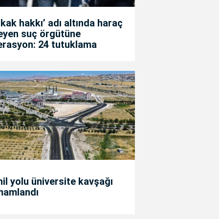
kak hakkı’ adı altında haraç
teyen suç örgütüne
erasyon: 24 tutuklama
il yolu üniversite kavşağı
mamlandı