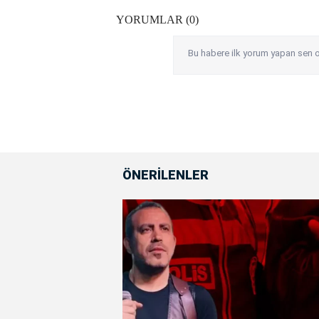
YORUMLAR (0)
Bu habere ilk yorum yapan sen o
ÖNERİLENLER