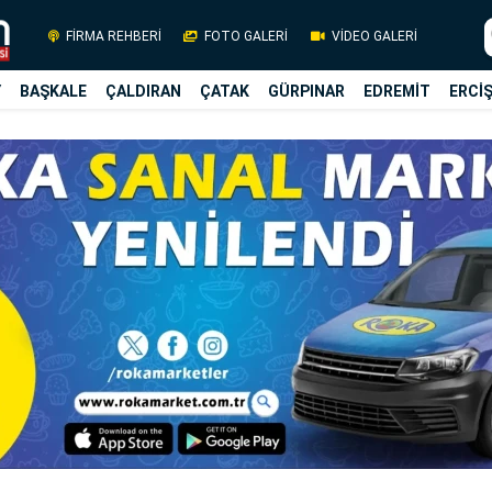
FİRMA REHBERİ
FOTO GALERİ
VİDEO GALERİ
Y
BAŞKALE
ÇALDIRAN
ÇATAK
GÜRPINAR
EDREMİT
ERCİ