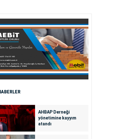
HABERLER
AHBAP Derneği
yönetimine kayyım
atandı