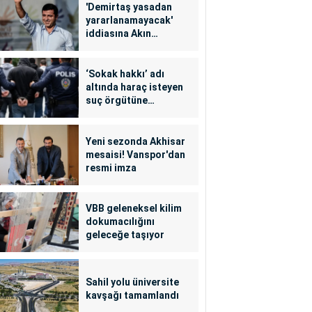
'Demirtaş yasadan
yararlanamayacak'
iddiasına Akın
Gürlek'ten yalanlama
‘Sokak hakkı’ adı
altında haraç isteyen
suç örgütüne
operasyon: 24
tutuklama
Yeni sezonda Akhisar
mesaisi! Vanspor'dan
resmi imza
VBB geleneksel kilim
dokumacılığını
geleceğe taşıyor
Sahil yolu üniversite
kavşağı tamamlandı