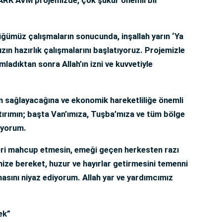
ğümüz çalışmaların sonucunda, inşallah yarın ‘Ya
ızın hazırlık çalışmalarını başlatıyoruz. Projemizle
amladıktan sonra Allah’ın izni ve kuvvetiyle
 sağlayacağına ve ekonomik hareketliliğe önemli
tırımın; başta Van’ımıza, Tuşba’mıza ve tüm bölge
liyorum.
eri mahcup etmesin, emeği geçen herkesten razı
ize bereket, huzur ve hayırlar getirmesini temenni
masını niyaz ediyorum. Allah yar ve yardımcımız
ek”