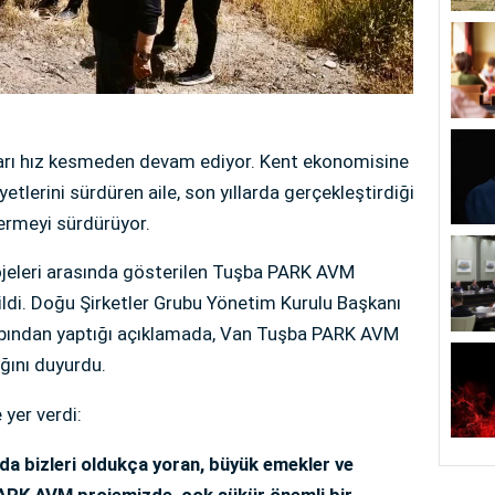
ları hız kesmeden devam ediyor. Kent ekonomisine
etlerini sürdüren aile, son yıllarda gerçekleştirdiği
vermeyi sürdürüyor.
ojeleri arasında gösterilen Tuşba PARK AVM
ldi. Doğu Şirketler Grubu Yönetim Kurulu Başkanı
bından yaptığı açıklamada, Van Tuşba PARK AVM
ğını duyurdu.
yer verdi:
mda bizleri oldukça yoran, büyük emekler ve
PARK AVM projemizde, çok şükür önemli bir