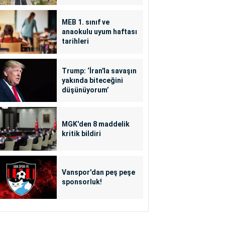
MEB 1. sınıf ve
anaokulu uyum haftası
tarihleri
Trump: ‘İran'la savaşın
yakında biteceğini
düşünüyorum’
MGK'den 8 maddelik
kritik bildiri
Vanspor'dan peş peşe
sponsorluk!