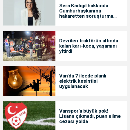
Sera Kadıgil hakkında
Cumhurbaşkanına
hakaretten soruşturma
başlatıldı
Devrilen traktörün altında
kalan karı-koca, yaşamını
yitirdi
Van'da 7 ilçede planlı
elektrik kesintisi
uygulanacak
Vanspor'a büyük şok!
Lisans çıkmadı, puan silme
cezası yolda