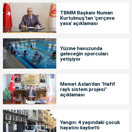
TBMM Başkanı Numan
Kurtulmuş'tan 'çerçeve
yasa' açıklaması
Yüzme havuzunda
geleceğin sporcuları
yetişiyor
Memet Aslan'dan "Hafif
raylı sistem projesi"
açıklaması
Yangın: 4 yaşındaki çocuk
hayatını kaybetti