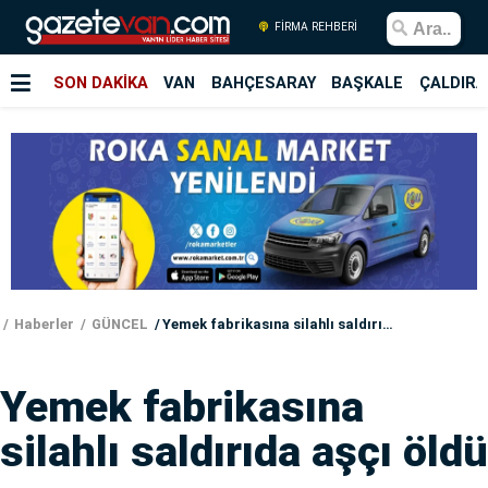
FİRMA REHBERİ
SON DAKİKA
VAN
BAHÇESARAY
BAŞKALE
ÇALDIRA
Haberler
GÜNCEL
Yemek fabrikasına silahlı saldırıda aşçı öldü
Yemek fabrikasına
silahlı saldırıda aşçı öldü