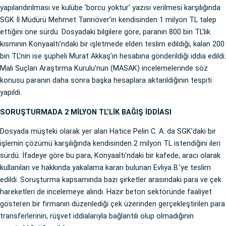
yapılandırılması ve kulübe ‘borcu yoktur’ yazısı verilmesi karşılığında
SGK İl Müdürü Mehmet Tanrıöver’in kendisinden 1 milyon TL talep
ettiğini öne sürdü. Dosyadaki bilgilere göre, paranın 800 bin TL’lik
kısmının Konyaaltı’ndaki bir işletmede elden teslim edildiği, kalan 200
bin TL’nin ise şüpheli Murat Akkaş’ın hesabına gönderildiği iddia edildi.
Mali Suçları Araştırma Kurulu’nun (MASAK) incelemelerinde söz
konusu paranın daha sonra başka hesaplara aktarıldığının tespiti
yapıldı.
SORUŞTURMADA 2 MİLYON TL’LİK BAĞIŞ İDDİASI
Dosyada müşteki olarak yer alan Hatice Pelin C. A. da SGK’daki bir
işlemin çözümü karşılığında kendisinden 2 milyon TL istendiğini ileri
sürdü. İfadeye göre bu para, Konyaaltı'ndaki bir kafede, aracı olarak
kullanılan ve hakkında yakalama kararı bulunan Evliya B.’ye teslim
edildi. Soruşturma kapsamında bazı şirketler arasındaki para ve çek
hareketleri de incelemeye alındı. Hazır beton sektöründe faaliyet
gösteren bir firmanın düzenlediği çek üzerinden gerçekleştirilen para
transferlerinin, rüşvet iddialarıyla bağlantılı olup olmadığının