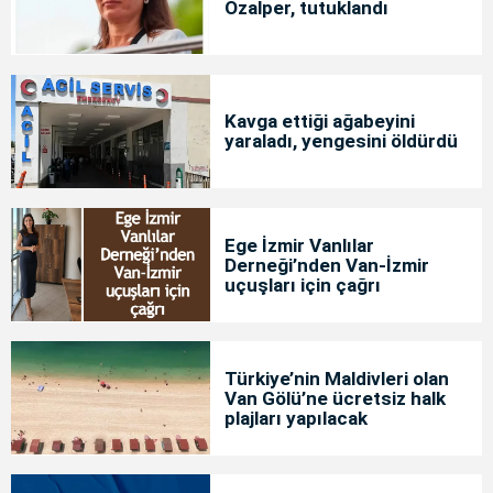
Özalper, tutuklandı
Kavga ettiği ağabeyini
yaraladı, yengesini öldürdü
Ege İzmir Vanlılar
Derneği’nden Van-İzmir
uçuşları için çağrı
Türkiye’nin Maldivleri olan
Van Gölü’ne ücretsiz halk
plajları yapılacak