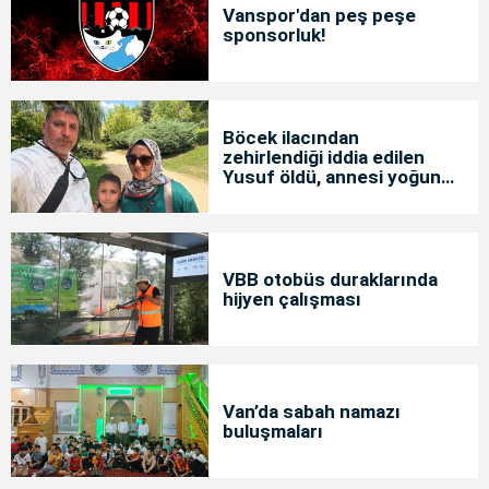
Vanspor'dan peş peşe
sponsorluk!
Böcek ilacından
zehirlendiği iddia edilen
Yusuf öldü, annesi yoğun
bakımda
VBB otobüs duraklarında
hijyen çalışması
Van’da sabah namazı
buluşmaları