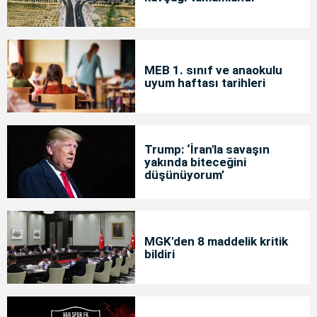
MEB 1. sınıf ve anaokulu
uyum haftası tarihleri
Trump: ‘İran'la savaşın
yakında biteceğini
düşünüyorum’
MGK'den 8 maddelik kritik
bildiri