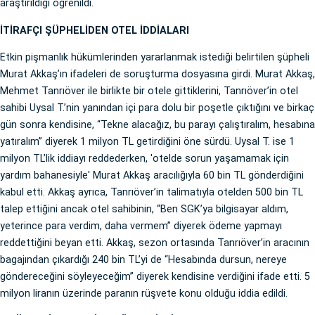
araştırıldığı öğrenildi.
İTİRAFÇI ŞÜPHELİDEN OTEL İDDİALARI
Etkin pişmanlık hükümlerinden yararlanmak istediği belirtilen şüpheli
Murat Akkaş’ın ifadeleri de soruşturma dosyasına girdi. Murat Akkaş,
Mehmet Tanrıöver ile birlikte bir otele gittiklerini, Tanrıöver’in otel
sahibi Uysal T.’nin yanından içi para dolu bir poşetle çıktığını ve birkaç
gün sonra kendisine, “Tekne alacağız, bu parayı çalıştıralım, hesabına
yatıralım” diyerek 1 milyon TL getirdiğini öne sürdü. Uysal T. ise 1
milyon TL’lik iddiayı reddederken, 'otelde sorun yaşamamak için
yardım bahanesiyle' Murat Akkaş aracılığıyla 60 bin TL gönderdiğini
kabul etti. Akkaş ayrıca, Tanrıöver’in talimatıyla otelden 500 bin TL
talep ettiğini ancak otel sahibinin, “Ben SGK’ya bilgisayar aldım,
yeterince para verdim, daha vermem” diyerek ödeme yapmayı
reddettiğini beyan etti. Akkaş, sezon ortasında Tanrıöver’in aracının
bagajından çıkardığı 240 bin TL’yi de “Hesabında dursun, nereye
göndereceğini söyleyeceğim” diyerek kendisine verdiğini ifade etti. 5
milyon liranın üzerinde paranın rüşvete konu olduğu iddia edildi.