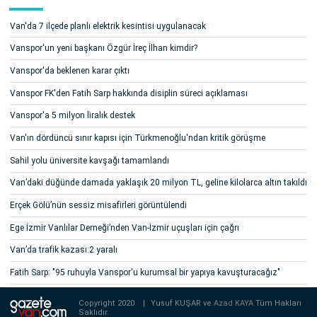
Van'da 7 ilçede planlı elektrik kesintisi uygulanacak
Vanspor'un yeni başkanı Özgür İreç İlhan kimdir?
Vanspor'da beklenen karar çıktı
Vanspor FK'den Fatih Sarp hakkında disiplin süreci açıklaması
Vanspor'a 5 milyon liralık destek
Van'ın dördüncü sınır kapısı için Türkmenoğlu'ndan kritik görüşme
Sahil yolu üniversite kavşağı tamamlandı
Van’daki düğünde damada yaklaşık 20 milyon TL, geline kilolarca altın takıldı
Erçek Gölü’nün sessiz misafirleri görüntülendi
Ege İzmir Vanlılar Derneği’nden Van-İzmir uçuşları için çağrı
Van’da trafik kazası:2 yaralı
Fatih Sarp: "95 ruhuyla Vanspor'u kurumsal bir yapıya kavuşturacağız"
Copyright 2020
|
Yusuf KUŞAR ve
Azad KAYA
Tüm Hakları
Saklıdır.