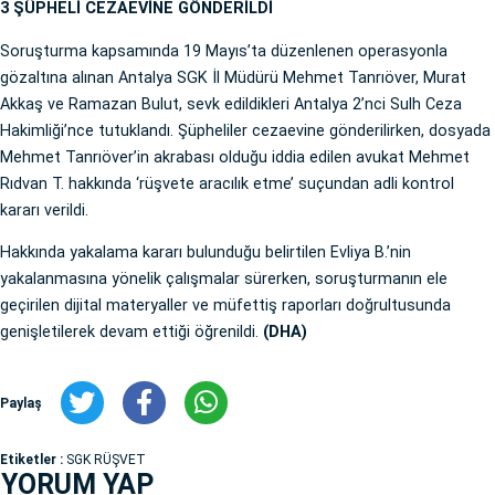
3 ŞÜPHELİ CEZAEVİNE GÖNDERİLDİ
Soruşturma kapsamında 19 Mayıs’ta düzenlenen operasyonla
gözaltına alınan Antalya SGK İl Müdürü Mehmet Tanrıöver, Murat
Akkaş ve Ramazan Bulut, sevk edildikleri Antalya 2’nci Sulh Ceza
Hakimliği’nce tutuklandı. Şüpheliler cezaevine gönderilirken, dosyada
Mehmet Tanrıöver’in akrabası olduğu iddia edilen avukat Mehmet
Rıdvan T. hakkında ‘rüşvete aracılık etme’ suçundan adli kontrol
kararı verildi.
Hakkında yakalama kararı bulunduğu belirtilen Evliya B.’nin
yakalanmasına yönelik çalışmalar sürerken, soruşturmanın ele
geçirilen dijital materyaller ve müfettiş raporları doğrultusunda
genişletilerek devam ettiği öğrenildi.
(DHA)
Paylaş
Etiketler :
SGK RÜŞVET
YORUM YAP