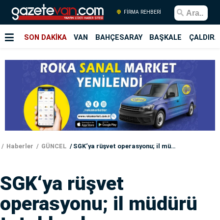
FİRMA REHBERİ
SON DAKİKA
VAN
BAHÇESARAY
BAŞKALE
ÇALDIRA
Haberler
GÜNCEL
SGK‘ya rüşvet operasyonu; il müdürü tutuklandı
SGK‘ya rüşvet
operasyonu; il müdürü