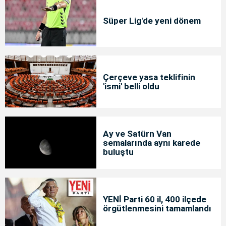
Süper Lig'de yeni dönem
Çerçeve yasa teklifinin
'ismi' belli oldu
Ay ve Satürn Van
semalarında aynı karede
buluştu
YENİ Parti 60 il, 400 ilçede
örgütlenmesini tamamlandı