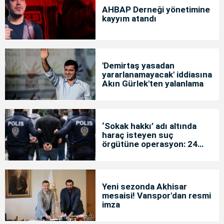
AHBAP Derneği yönetimine
kayyım atandı
'Demirtaş yasadan
yararlanamayacak' iddiasına
Akın Gürlek'ten yalanlama
‘Sokak hakkı’ adı altında
haraç isteyen suç
örgütüne operasyon: 24
tutuklama
Yeni sezonda Akhisar
mesaisi! Vanspor'dan resmi
imza