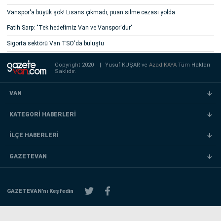
Vanspor'a büyük şok! Lisans çıkmadı, puan silme cezası yolda
Fatih Sarp: "Tek hedefimiz Van ve Vanspor'dur"
Sigorta sektörü Van TSO'da buluştu
Copyright 2020
|
Yusuf KUŞAR ve
Azad KAYA
Tüm Hakları
Saklıdır.
VAN
KATEGORİ HABERLERİ
İLÇE HABERLERİ
GAZETEVAN
GAZETEVAN'nı Keşfedin