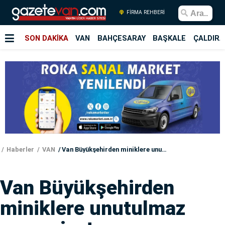
FİRMA REHBERİ
SON DAKİKA
VAN
BAHÇESARAY
BAŞKALE
ÇALDIRA
Haberler
VAN
Van Büyükşehirden miniklere unutulmaz mezuniyet
Van Büyükşehirden
miniklere unutulmaz