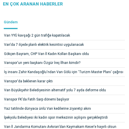
EN ÇOK ARANAN HABERLER
Gündem
Van YYÜ kavşağı 2 gün trafiğe kapatılacak
Van'da 7 ilçede planlı elektrik kesintisi uygulanacak
Gökçen Bayram, CHP Van İl Kadın Kolları Başkanı oldu
Vanspor'un yeni başkanı Özgür İreç İlhan kimdir?
İş insanı Zahir Kandaşoğlu'ndan Van Gölü için 'Turizm Master Planı' çağrısı
Vanspor'da beklenen karar çıktı
Van Büyükşehir Belediyesinin alternatif yolu 7 ayda deforme oldu
Vanspor FK'da Fatih Sarp dönemi başlıyor
Yaz tatilinde dünyaca ünlü Van kedilerine ziyaretçi akını
İpekyolu Belediyesi iki kadın spor merkezinin açılışını gerçekleştirdi
Van İl Jandarma Komutanı Avkıran’dan Kaymakam Keser’e hayırlı olsun