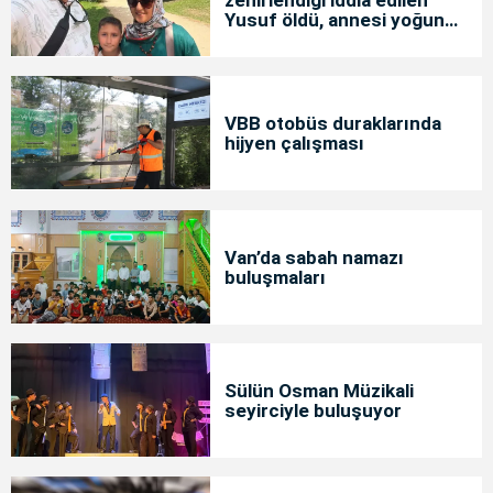
zehirlendiği iddia edilen
Yusuf öldü, annesi yoğun
bakımda
VBB otobüs duraklarında
hijyen çalışması
Van’da sabah namazı
buluşmaları
Sülün Osman Müzikali
seyirciyle buluşuyor