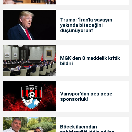
Trump: ‘İran'la savaşın
yakında biteceğini
düşünüyorum’
MGK'den 8 maddelik kritik
bildiri
Vanspor'dan peş peşe
sponsorluk!
Böcek ilacından