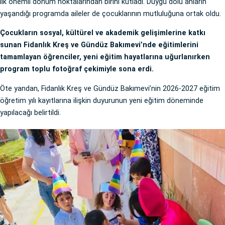
ilk önemli dönüm noktalarından birini kutladı. Duygu dolu anların
yaşandığı programda aileler de çocuklarının mutluluğuna ortak oldu.
Çocukların sosyal, kültürel ve akademik gelişimlerine katkı
sunan Fidanlık Kreş ve Gündüz Bakımevi’nde eğitimlerini
tamamlayan öğrenciler, yeni eğitim hayatlarına uğurlanırken
program toplu fotoğraf çekimiyle sona erdi.
Öte yandan, Fidanlık Kreş ve Gündüz Bakımevi’nin 2026-2027 eğitim
öğretim yılı kayıtlarına ilişkin duyurunun yeni eğitim döneminde
yapılacağı belirtildi.