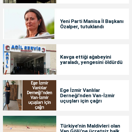
Yeni Parti Manisa İl Başkanı
Özalper, tutuklandı
Kavga ettiği ağabeyini
yaraladı, yengesini öldürdü
Ege İzmir Vanlılar
Derneği’nden Van-İzmir
uçuşları için çağrı
Türkiye’nin Maldivleri olan
Van Gölü’ne ücretsiz halk