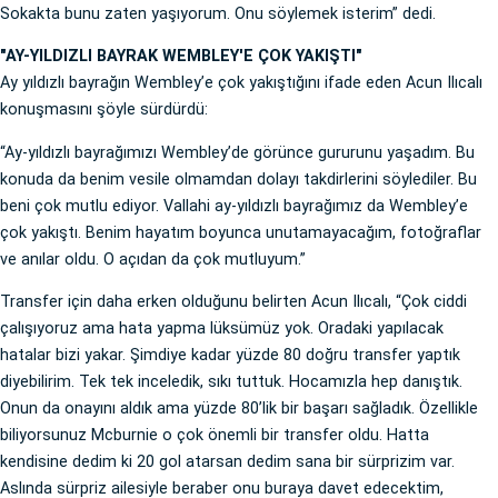
Sokakta bunu zaten yaşıyorum. Onu söylemek isterim” dedi.
"AY-YILDIZLI BAYRAK WEMBLEY'E ÇOK YAKIŞTI"
Ay yıldızlı bayrağın Wembley’e çok yakıştığını ifade eden Acun Ilıcalı
konuşmasını şöyle sürdürdü:
“Ay-yıldızlı bayrağımızı Wembley’de görünce gururunu yaşadım. Bu
konuda da benim vesile olmamdan dolayı takdirlerini söylediler. Bu
beni çok mutlu ediyor. Vallahi ay-yıldızlı bayrağımız da Wembley’e
çok yakıştı. Benim hayatım boyunca unutamayacağım, fotoğraflar
ve anılar oldu. O açıdan da çok mutluyum.”
Transfer için daha erken olduğunu belirten Acun Ilıcalı, “Çok ciddi
çalışıyoruz ama hata yapma lüksümüz yok. Oradaki yapılacak
hatalar bizi yakar. Şimdiye kadar yüzde 80 doğru transfer yaptık
diyebilirim. Tek tek inceledik, sıkı tuttuk. Hocamızla hep danıştık.
Onun da onayını aldık ama yüzde 80’lik bir başarı sağladık. Özellikle
biliyorsunuz Mcburnie o çok önemli bir transfer oldu. Hatta
kendisine dedim ki 20 gol atarsan dedim sana bir sürprizim var.
Aslında sürpriz ailesiyle beraber onu buraya davet edecektim,