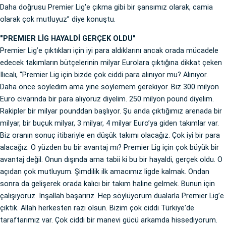
Daha doğrusu Premier Lig'e çıkma gibi bir şansımız olarak, camia
olarak çok mutluyuz” diye konuştu.
"PREMIER LİG HAYALDİ GERÇEK OLDU"
Premier Lig’e çıktıkları için iyi para aldıklarını ancak orada mücadele
edecek takımların bütçelerinin milyar Eurolara çıktığına dikkat çeken
Ilıcalı, “Premier Lig için bizde çok ciddi para alınıyor mu? Alınıyor.
Daha önce söyledim ama yine söylemem gerekiyor. Biz 300 milyon
Euro civarında bir para alıyoruz diyelim. 250 milyon pound diyelim.
Rakipler bir milyar pounddan başlıyor. Şu anda çıktığımız arenada bir
milyar, bir buçuk milyar, 3 milyar, 4 milyar Euro’ya giden takımlar var.
Biz oranın sonuç itibariyle en düşük takımı olacağız. Çok iyi bir para
alacağız. O yüzden bu bir avantaj mı? Premier Lig için çok büyük bir
avantaj değil. Onun dışında ama tabii ki bu bir hayaldi, gerçek oldu. O
açıdan çok mutluyum. Şimdilik ilk amacımız ligde kalmak. Ondan
sonra da gelişerek orada kalıcı bir takım haline gelmek. Bunun için
çalışıyoruz. İnşallah başarırız. Hep söylüyorum dualarla Premier Lig’e
çıktık. Allah herkesten razı olsun. Bizim çok ciddi Türkiye'de
taraftarımız var. Çok ciddi bir manevi gücü arkamda hissediyorum.