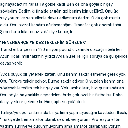
ağırlayacaktım fakat 18 golde kaldı. Ben de ona şöyle bir şey
söyledim. Dedim ki finalde attığın gol benim için üçlüktü. Onu üç
sayıyorum ve seni ailenle davet ediyorum dedim. O da çok mutlu
oldu. Onu bizzat kendim ağırlayacağım. Transfer çok önemli tabii.
Şimdi hata lüksümüz yok” diye konuştu.
"FENERBAHÇE'YE DESTEKLERİM SÜRECEK"
Transfer bütçesinin 180 milyon pound civarında olacağını belirten
Acun Ilıcalı, milli takımın yıldızı Arda Güler ile ilgili soruya da şu şekilde
cevap verdi:
“Arda büyük bir yetenek zaten. Onu benim takdir etmeme gerek yok.
Onu Türkiye takdir ediyor. Dünya takdir ediyor. O yüzden benim ona
söyleyebileceğim tek bir şey var. Yolu açık olsun, bizi gururlandırsın.
Onu böyle hayranlıkla seyredelim. Arda çok özel bir futbolcu. Daha
da iyi yerlere gelecektir. Hiç şüphem yok” dedi.
Türkiye’ye spor anlamında bir yatırım yapmayacağını kaydeden Ilıcalı,
“Türkiye'de ben amatör olarak destek veriyorum. Profesyonel bir
yatırım Türkiye’ye düşünmüyorum ama amatör olarak yapıyorum.