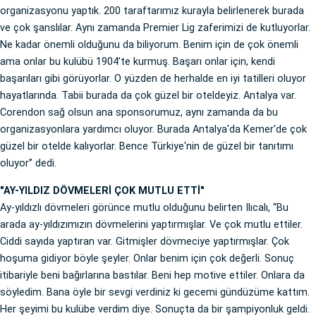
organizasyonu yaptık. 200 taraftarımız kurayla belirlenerek burada
ve çok şanslılar. Aynı zamanda Premier Lig zaferimizi de kutluyorlar.
Ne kadar önemli olduğunu da biliyorum. Benim için de çok önemli
ama onlar bu kulübü 1904’te kurmuş. Başarı onlar için, kendi
başarıları gibi görüyorlar. O yüzden de herhalde en iyi tatilleri oluyor
hayatlarında. Tabii burada da çok güzel bir oteldeyiz. Antalya var.
Corendon sağ olsun ana sponsorumuz, aynı zamanda da bu
organizasyonlara yardımcı oluyor. Burada Antalya'da Kemer'de çok
güzel bir otelde kalıyorlar. Bence Türkiye'nin de güzel bir tanıtımı
oluyor” dedi.
"AY-YILDIZ DÖVMELERİ ÇOK MUTLU ETTİ"
Ay-yıldızlı dövmeleri görünce mutlu olduğunu belirten Ilıcalı, “Bu
arada ay-yıldızımızın dövmelerini yaptırmışlar. Ve çok mutlu ettiler.
Ciddi sayıda yaptıran var. Gitmişler dövmeciye yaptırmışlar. Çok
hoşuma gidiyor böyle şeyler. Onlar benim için çok değerli. Sonuç
itibariyle beni bağırlarına bastılar. Beni hep motive ettiler. Onlara da
söyledim. Bana öyle bir sevgi verdiniz ki gecemi gündüzüme kattım.
Her şeyimi bu kulübe verdim diye. Sonuçta da bir şampiyonluk geldi.