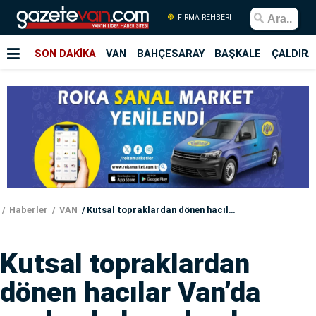
FİRMA REHBERİ
SON DAKİKA
VAN
BAHÇESARAY
BAŞKALE
ÇALDIRA
Haberler
VAN
Kutsal topraklardan dönen hacılar Van’da coşkuyla karşılandı
Kutsal topraklardan
dönen hacılar Van’da