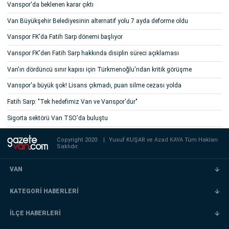
Vanspor'da beklenen karar çıktı
Van Büyükşehir Belediyesinin alternatif yolu 7 ayda deforme oldu
Vanspor FK'da Fatih Sarp dönemi başlıyor
Vanspor FK'den Fatih Sarp hakkında disiplin süreci açıklaması
Van'ın dördüncü sınır kapısı için Türkmenoğlu'ndan kritik görüşme
Vanspor'a büyük şok! Lisans çıkmadı, puan silme cezası yolda
Fatih Sarp: "Tek hedefimiz Van ve Vanspor'dur"
Sigorta sektörü Van TSO'da buluştu
Copyright 2020
|
Yusuf KUŞAR ve
Azad KAYA
Tüm Hakları
Saklıdır.
VAN
KATEGORİ HABERLERİ
İLÇE HABERLERİ