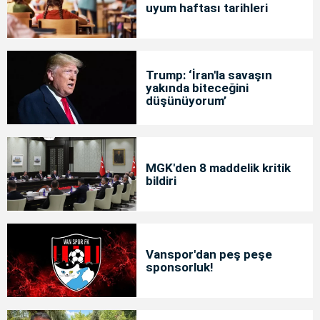
uyum haftası tarihleri
Trump: ‘İran'la savaşın
yakında biteceğini
düşünüyorum’
MGK'den 8 maddelik kritik
bildiri
Vanspor'dan peş peşe
sponsorluk!