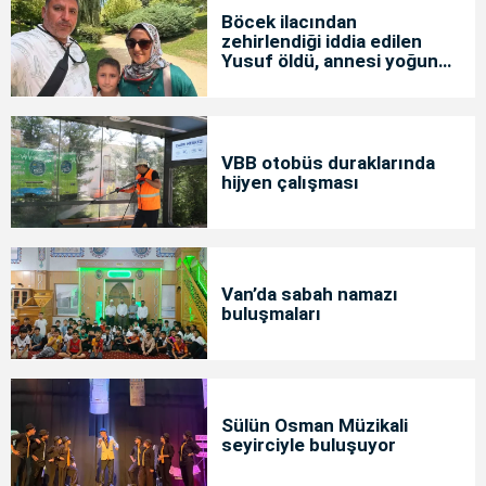
Böcek ilacından
zehirlendiği iddia edilen
Yusuf öldü, annesi yoğun
bakımda
VBB otobüs duraklarında
hijyen çalışması
Van’da sabah namazı
buluşmaları
Sülün Osman Müzikali
seyirciyle buluşuyor