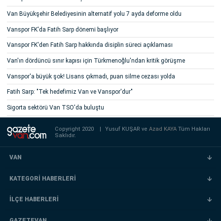
Van Büyükşehir Belediyesinin alternatif yolu 7 ayda deforme oldu
Vanspor FK'da Fatih Sarp dönemi başlıyor
Vanspor FK'den Fatih Sarp hakkında disiplin süreci açıklaması
Van'ın dördüncü sınır kapısı için Türkmenoğlu'ndan kritik görüşme
Vanspor'a büyük şok! Lisans çıkmadı, puan silme cezası yolda
Fatih Sarp: "Tek hedefimiz Van ve Vanspor'dur"
Sigorta sektörü Van TSO'da buluştu
Copyright 2020
|
Yusuf KUŞAR ve
Azad KAYA
Tüm Hakları
Saklıdır.
VAN
KATEGORİ HABERLERİ
İLÇE HABERLERİ
GAZETEVAN