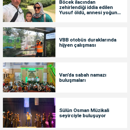
Böcek ilacından
zehirlendiği iddia edilen
Yusuf öldü, annesi yoğun
bakımda
VBB otobüs duraklarında
hijyen çalışması
Van’da sabah namazı
buluşmaları
Sülün Osman Müzikali
seyirciyle buluşuyor