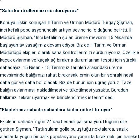
"Saha kontrollerimizi sürdürüyoruz"
Konuya ilişkin konuşan İl Tarım ve Orman Müdürü Turgay Şişman,
inci kefali popülasyonundaki artışın sevindirici olduğunu belirtti. İl
Müdürü Şişman, "İnci kefalinin şu an üreme mevsimi. 15 Nisan’da
başlayan av yasağımız devam ediyor. Biz de İl Tarım ve Orman
Müdürlüğü ekipleri olarak saha kontrollerimizi sürdürüyoruz. Özellikle
kaçak avlanma ve kaçak ağ bırakma durumlarının tespiti için sürekli
sahadayız. 15 Nisan - 15 Temmuz tarihleri arasındaki üreme
mevsiminde balığımızı rahat bırakırsak, emin olun bir sonraki nesil
daha gür ve daha bol olacak. Biz de bunun için uğraşıyoruz. Taze
balığın avlanması, nakledilmesi ve tüketilmesi yasaktır. Buradan
halkımızı tekrar uyarmak ve bilinçlendirmek isterim" dedi.
"Ekiplerimiz sahada sabahlara kadar nöbet tutuyor"
Ekiplerin sahada 7 gün 24 saat esaslı çalışma yürüttüğünü dile
getiren Şişman, "Tatlı suların gölle buluştuğu noktalarda, sazlık
alanlarda yoğun bir balık popülasyonu yumurta bırakmak için hareket