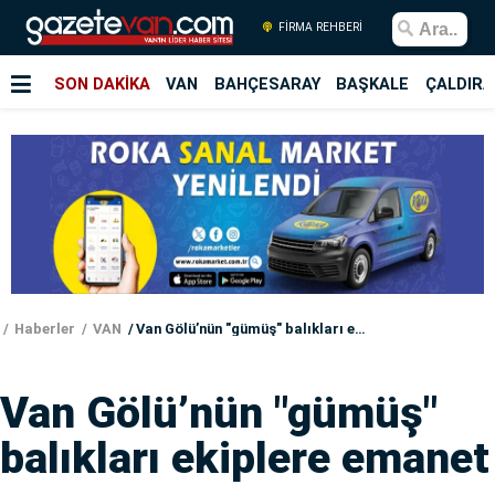
FİRMA REHBERİ
SON DAKİKA
VAN
BAHÇESARAY
BAŞKALE
ÇALDIRA
Haberler
VAN
Van Gölü’nün "gümüş" balıkları ekiplere emanet
Van Gölü’nün "gümüş"
balıkları ekiplere emanet