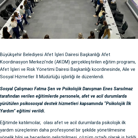
Büyükşehir Belediyesi Afet İşleri Dairesi Başkanlığı Afet
Koordinasyon Merkezi’nde (AKOM) gerçekleştirilen eğitim programı,
Afet İşleri ve Risk Yönetimi Dairesi Başkanlığı koordinesinde, Aile ve
Sosyal Hizmetler İl Müdürlüğü işbirliği ile düzenlendi.
Sosyal Çalışmacı Fatma Şen ve Psikolojik Danışman Enes Sarsılmaz
tarafından verilen eğitimlerde personele, afet ve acil durumlarda
yürütülen psikososyal destek hizmetleri kapsamında “Psikolojik İlk
Yardım” eğitimi verildi.
Eğitimde katılımcılar, olası afet ve acil durumlarda psikolojik ilk
yardım süreçlerinin daha profesyonel bir şekilde yönetilmesine
yönelik bilgi ve becerilerin geliştirilmesi, çözüm ortağı olarak iş birliği