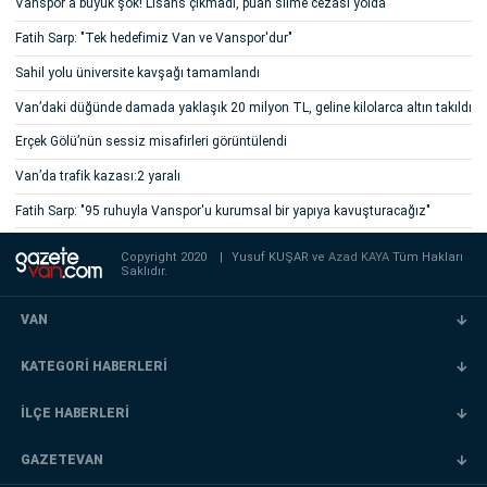
Vanspor'a büyük şok! Lisans çıkmadı, puan silme cezası yolda
Fatih Sarp: "Tek hedefimiz Van ve Vanspor'dur"
Sahil yolu üniversite kavşağı tamamlandı
Van’daki düğünde damada yaklaşık 20 milyon TL, geline kilolarca altın takıldı
Erçek Gölü’nün sessiz misafirleri görüntülendi
Van’da trafik kazası:2 yaralı
Fatih Sarp: "95 ruhuyla Vanspor'u kurumsal bir yapıya kavuşturacağız"
Copyright 2020
|
Yusuf KUŞAR ve
Azad KAYA
Tüm Hakları
Saklıdır.
VAN
KATEGORİ HABERLERİ
İLÇE HABERLERİ
GAZETEVAN