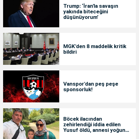
Trump: ‘İran'la savaşın
yakında biteceğini
düşünüyorum’
MGK'den 8 maddelik kritik
bildiri
Vanspor'dan peş peşe
sponsorluk!
Böcek ilacından
zehirlendiği iddia edilen
Yusuf öldü, annesi yoğun
bakımda