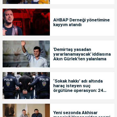
AHBAP Derneği yönetimine
kayyım atandı
'Demirtaş yasadan
yararlanamayacak' iddiasına
Akın Gürlek'ten yalanlama
‘Sokak hakkı’ adı altında
haraç isteyen suç
örgütüne operasyon: 24
tutuklama
Yeni sezonda Akhisar