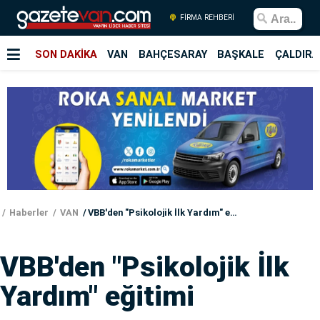
FİRMA REHBERİ
SON DAKİKA
VAN
BAHÇESARAY
BAŞKALE
ÇALDIRA
Haberler
VAN
VBB'den "Psikolojik İlk Yardım" eğitimi
VBB'den "Psikolojik İlk
Yardım" eğitimi