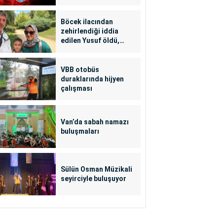
Böcek ilacından
zehirlendiği iddia
edilen Yusuf öldü,
annesi yoğun bakımda
VBB otobüs
duraklarında hijyen
çalışması
Van’da sabah namazı
buluşmaları
Sülün Osman Müzikali
seyirciyle buluşuyor