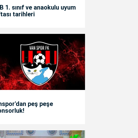
 1. sınıf ve anaokulu uyum
tası tarihleri
nspor'dan peş peşe
onsorluk!