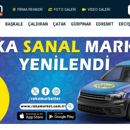
FİRMA REHBERİ
FOTO GALERİ
VİDEO GALERİ
Y
BAŞKALE
ÇALDIRAN
ÇATAK
GÜRPINAR
EDREMİT
ERCİ