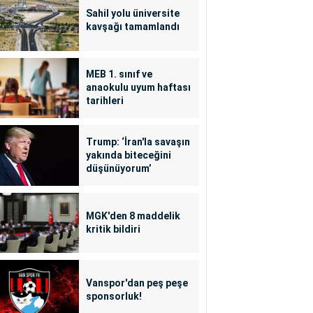
Sahil yolu üniversite
kavşağı tamamlandı
MEB 1. sınıf ve
anaokulu uyum haftası
tarihleri
Trump: ‘İran'la savaşın
yakında biteceğini
düşünüyorum’
MGK'den 8 maddelik
kritik bildiri
Vanspor'dan peş peşe
sponsorluk!