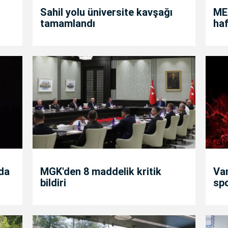
Sahil yolu üniversite kavşağı
MEB
tamamlandı
haf
nda
MGK'den 8 maddelik kritik
Va
bildiri
sp