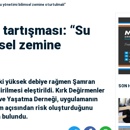
u yönetimi bilimsel zemine oturtulmalı”
 tartışması: “Su
msel zemine
ki yüksek debiye rağmen Şamran
SON 
rilmesi eleştirildi. Kırk Değirmenler
ve Yaşatma Derneği, uygulamanın
im açısından risk oluşturduğunu
a bulundu.