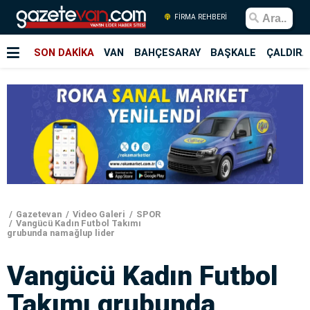
FİRMA REHBERİ
SON DAKİKA
VAN
BAHÇESARAY
BAŞKALE
ÇALDIRA
Gazetevan
Video Galeri
SPOR
Vangücü Kadın Futbol Takımı
grubunda namağlup lider
Vangücü Kadın Futbol
Takımı grubunda