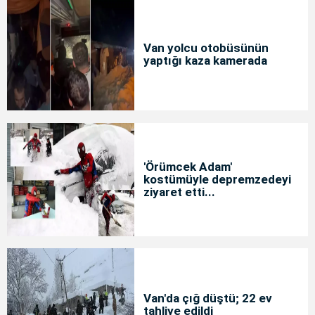
Van yolcu otobüsünün
yaptığı kaza kamerada
'Örümcek Adam'
kostümüyle depremzedeyi
ziyaret etti...
Van'da çığ düştü; 22 ev
tahliye edildi