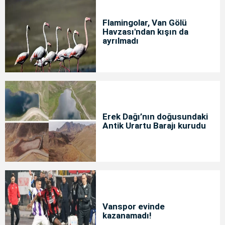
Flamingolar, Van Gölü
Havzası'ndan kışın da
ayrılmadı
Erek Dağı’nın doğusundaki
Antik Urartu Barajı kurudu
Vanspor evinde
kazanamadı!