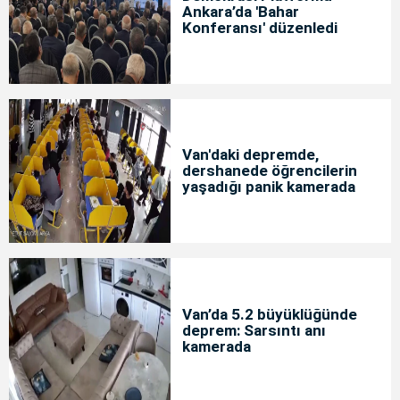
Ankara’da 'Bahar
Konferansı' düzenledi
Van'daki depremde,
dershanede öğrencilerin
yaşadığı panik kamerada
Van’da 5.2 büyüklüğünde
deprem: Sarsıntı anı
kamerada