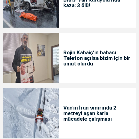
kaza: 3 ölü!
Rojin Kabaiş’in babası:
Telefon açılsa bizim için bir
umut olurdu
Van'ın İran sınırında 2
metreyi aşan karla
mücadele çalışması