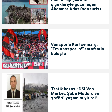
çiçekleriyle güzelleşen
Akdamar Adası'nda turist
yoğunluğu
Vanspor’a Kürtçe marş:
“Em Vanspor in!” taraftarla
buluştu
Trafik kazası: DSİ Van
Merkez Şube Müdürü ve
şoförü yaşamını yitirdi!