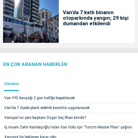
Van'da 7 katlı binanın
otoparkında yangın; 29 kişi
dumandan etkilendi
EN ÇOK ARANAN HABERLER
Gündem
Van YYÜ kavşağı 2 gün trafiğe kapatılacak
Van'da 7 ilçede planlı elektrik kesintisi uygulanacak
Vanspor'un yeni başkanı Özgür İreç İlhan kimdir?
İş insanı Zahir Kandaşoğlu'ndan Van Gölü için 'Turizm Master Planı' çağrısı
Vanspor'da beklenen karar çıktı