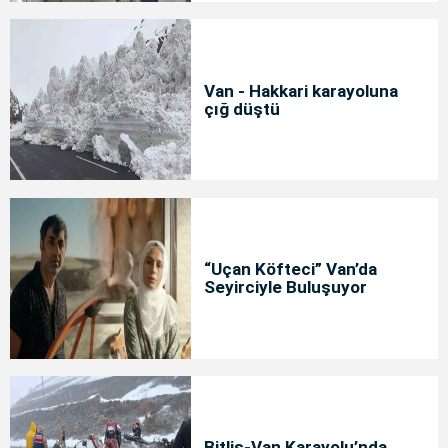
Van - Hakkari karayoluna
çığ düştü
“Uçan Köfteci” Van’da
Seyirciyle Buluşuyor
Bitlis-Van Karayolu’nda