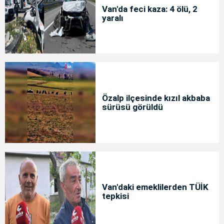
Van'da feci kaza: 4 ölü, 2
yaralı
Özalp ilçesinde kızıl akbaba
sürüsü görüldü
Van'daki emeklilerden TÜİK
tepkisi