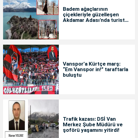
Badem ağaçlarının
çiçekleriyle güzelleşen
Akdamar Adası'nda turist
yoğunluğu
Vanspor’a Kürtçe marş:
“Em Vanspor in!” taraftarla
buluştu
Trafik kazası: DSİ Van
Merkez Şube Müdürü ve
şoförü yaşamını yitirdi!