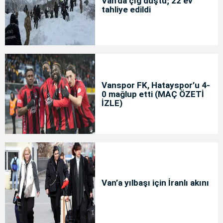
Van'da çığ düştü; 22 ev
tahliye edildi
Vanspor FK, Hatayspor’u 4-
0 mağlup etti (MAÇ ÖZETİ
İZLE)
Van’a yılbaşı için İranlı akını