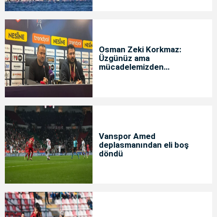
Osman Zeki Korkmaz:
Üzgünüz ama
mücadelemizden
memnunuz
Vanspor Amed
deplasmanından eli boş
döndü