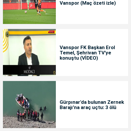
Vanspor (Maç özeti izle)
Vanspor FK Başkan Erol
Temel, Şehrivan TV'ye
konuştu (VİDEO)
Gürpınar'da bulunan Zernek
Barajı’na araç uçtu: 3 ölü