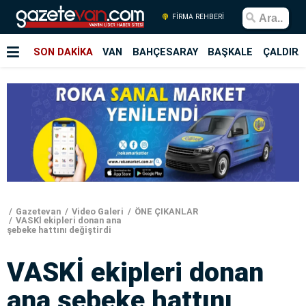
FİRMA REHBERİ
SON DAKİKA
VAN
BAHÇESARAY
BAŞKALE
ÇALDIRA
Gazetevan
Video Galeri
ÖNE ÇIKANLAR
VASKİ ekipleri donan ana
şebeke hattını değiştirdi
VASKİ ekipleri donan
ana şebeke hattını