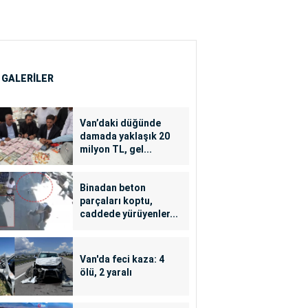
 GALERİLER
Van’daki düğünde
damada yaklaşık 20
milyon TL, gel...
Binadan beton
parçaları koptu,
caddede yürüyenler...
Van'da feci kaza: 4
ölü, 2 yaralı