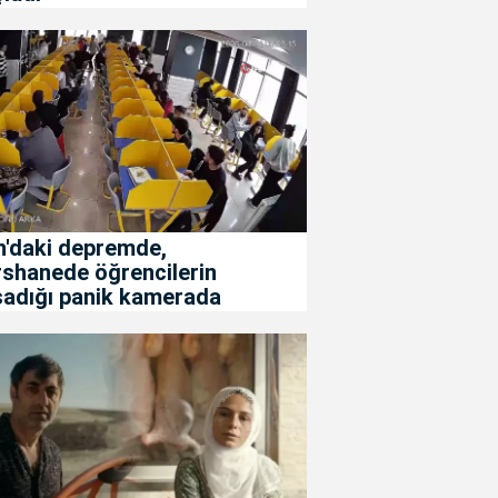
n'daki depremde,
rshanede öğrencilerin
şadığı panik kamerada