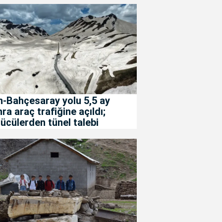
-Bahçesaray yolu 5,5 ay
ra araç trafiğine açıldı;
ücülerden tünel talebi