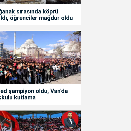
ğanak sırasında köprü
ıldı, öğrenciler mağdur oldu
ed şampiyon oldu, Van'da
şkulu kutlama