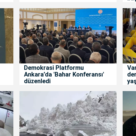
Demokrasi Platformu
Va
Ankara’da 'Bahar Konferansı'
de
düzenledi
ya