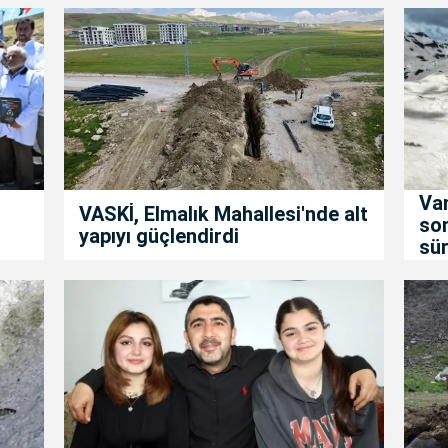
Van
VASKİ, Elmalık Mahallesi'nde alt
son
yapıyı güçlendirdi
sür