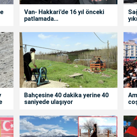
de
Van- Hakkari'de 16 yıl önceki
Sa
patlamada...
yık
y
Bahçesine 40 dakika yerine 40
Am
e
saniyede ulaşıyor
co