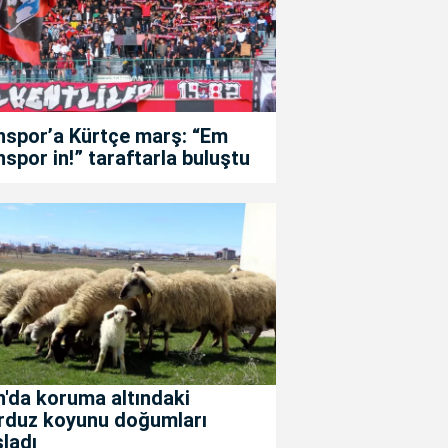
nspor’a Kürtçe marş: “Em
spor in!” taraftarla buluştu
'da koruma altındaki
rduz koyunu doğumları
ladı