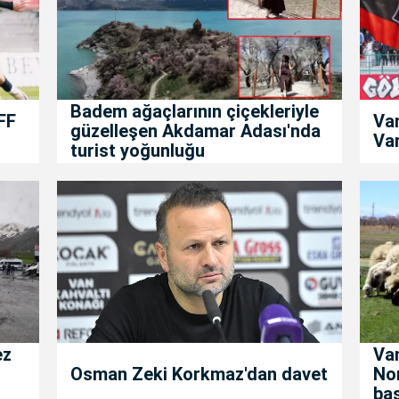
Badem ağaçlarının çiçekleriyle
FF
Va
güzelleşen Akdamar Adası'nda
Van
turist yoğunluğu
ez
Van
Osman Zeki Korkmaz'dan davet
No
baş