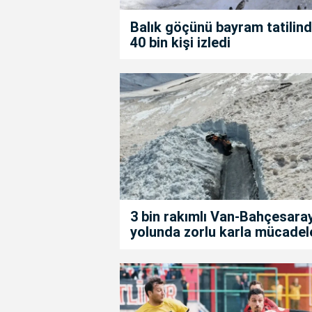
Balık göçünü bayram tatilin
40 bin kişi izledi
3 bin rakımlı Van-Bahçesara
yolunda zorlu karla mücadel