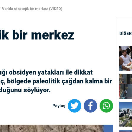
Van’da stratejik bir merkez (VİDEO)
ik bir merkez
DİĞER
ğı obsidyen yatakları ile dikkat
ıç, bölgede paleolitik çağdan kalma bir
nduğunu söylüyor.
Paylaş