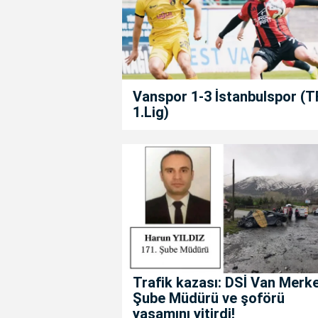
Vanspor 1-3 İstanbulspor (T
1.Lig)
Trafik kazası: DSİ Van Merk
Şube Müdürü ve şoförü
yaşamını yitirdi!