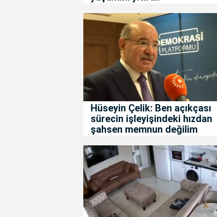
Hüseyin Çelik: Ben açıkçası
sürecin işleyişindeki hızdan
şahsen memnun değilim