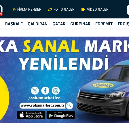
FİRMA REHBERİ
FOTO GALERİ
VİDEO GALERİ
Y
BAŞKALE
ÇALDIRAN
ÇATAK
GÜRPINAR
EDREMİT
ERCİ