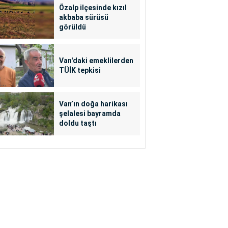
Özalp ilçesinde kızıl
akbaba sürüsü
görüldü
Van'daki emeklilerden
TÜİK tepkisi
Van’ın doğa harikası
şelalesi bayramda
doldu taştı