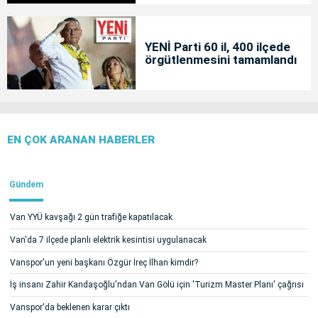
YENİ Parti 60 il, 400 ilçede
örgütlenmesini tamamlandı
EN ÇOK ARANAN HABERLER
Gündem
Van YYÜ kavşağı 2 gün trafiğe kapatılacak
Van'da 7 ilçede planlı elektrik kesintisi uygulanacak
Vanspor'un yeni başkanı Özgür İreç İlhan kimdir?
İş insanı Zahir Kandaşoğlu'ndan Van Gölü için 'Turizm Master Planı' çağrısı
Vanspor'da beklenen karar çıktı