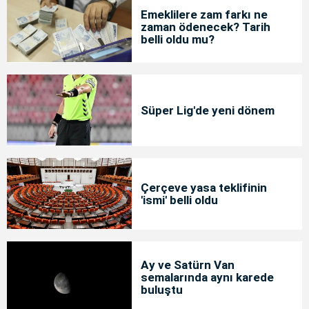
Emeklilere zam farkı ne
zaman ödenecek? Tarih
belli oldu mu?
Süper Lig'de yeni dönem
Çerçeve yasa teklifinin
'ismi' belli oldu
Ay ve Satürn Van
semalarında aynı karede
buluştu