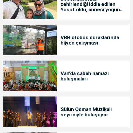
zehirlendiği iddia edilen
Yusuf öldü, annesi yoğun
bakımda
VBB otobüs duraklarında
hijyen çalışması
Van’da sabah namazı
buluşmaları
Sülün Osman Müzikali
seyirciyle buluşuyor