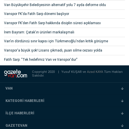
Van Büyükşehir Belediyesinin alternatif yolu 7 ayda deforme oldu
Vanspor FK'da Fatih Sarp dönemi başlıyor
Vanspor FK'den Fatih Sarp hakkında disiplin süreci açıklaması
İrem Bayram: Çatak'ın ürünleri markalaşmalı
Van'ın dördüncü sınır kapısı için Türkmenoğlu'ndan kritik görüşme
Vanspor'a büyük şok! Lisans çıkmadı, puan silme cezası yolda
Fatih Sarp: "Tek hedefimiz Van ve Vanspor'dur"
Copyright 2020
|
Yusuf KUŞAR ve
Azad KAYA
Tüm Hakları
Saklıdır.
VAN
KATEGORİ HABERLERİ
İLÇE HABERLERİ
GAZETEVAN