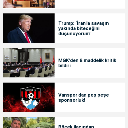
Trump: ‘İran'la savaşın
yakında biteceğini
düşünüyorum’
MGK'den 8 maddelik kritik
bildiri
Vanspor'dan peş peşe
sponsorluk!
Böcek ilacından