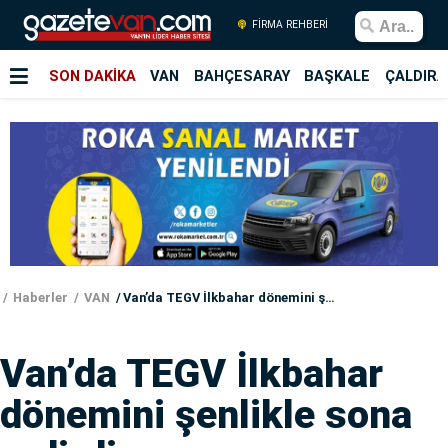
FİRMA REHBERİ
SON DAKİKA
VAN
BAHÇESARAY
BAŞKALE
ÇALDIRA
Haberler
VAN
Van’da TEGV İlkbahar dönemini şenlikle sona erdirdi
Van’da TEGV İlkbahar
dönemini şenlikle sona