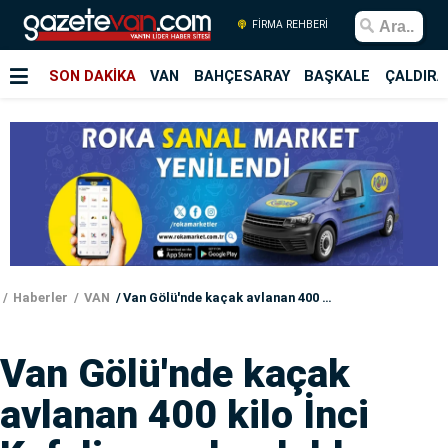
FİRMA REHBERİ
SON DAKİKA
VAN
BAHÇESARAY
BAŞKALE
ÇALDIRA
Haberler
VAN
Van Gölü'nde kaçak avlanan 400 kilo İnci Kefali suya bırakıldı
Van Gölü'nde kaçak
avlanan 400 kilo İnci