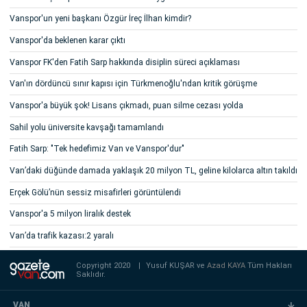
Vanspor'un yeni başkanı Özgür İreç İlhan kimdir?
Vanspor'da beklenen karar çıktı
Vanspor FK'den Fatih Sarp hakkında disiplin süreci açıklaması
Van'ın dördüncü sınır kapısı için Türkmenoğlu'ndan kritik görüşme
Vanspor'a büyük şok! Lisans çıkmadı, puan silme cezası yolda
Sahil yolu üniversite kavşağı tamamlandı
Fatih Sarp: "Tek hedefimiz Van ve Vanspor'dur"
Van’daki düğünde damada yaklaşık 20 milyon TL, geline kilolarca altın takıldı
Erçek Gölü’nün sessiz misafirleri görüntülendi
Vanspor'a 5 milyon liralık destek
Van’da trafik kazası:2 yaralı
Copyright 2020
|
Yusuf KUŞAR ve
Azad KAYA
Tüm Hakları
Saklıdır.
VAN