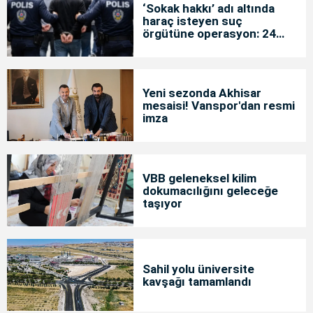
‘Sokak hakkı’ adı altında
haraç isteyen suç
örgütüne operasyon: 24
tutuklama
Yeni sezonda Akhisar
mesaisi! Vanspor'dan resmi
imza
VBB geleneksel kilim
dokumacılığını geleceğe
taşıyor
Sahil yolu üniversite
kavşağı tamamlandı