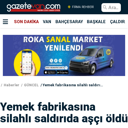
FİRMA REHBERİ
SON DAKİKA
VAN
BAHÇESARAY
BAŞKALE
ÇALDIRA
Haberler
GÜNCEL
Yemek fabrikasına silahlı saldırıda aşçı öldü
Yemek fabrikasına
silahlı saldırıda aşçı öldü