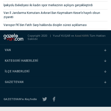
İpekyolu Belediyesi iki kadın spor merkezinin açılışını gerçekleştirdi
Van İl Jandarma Komutanı Avkıran’dan Kaymakam Keser’e hayırlı olsun
ziyareti
Vanspor FK'den Fatih Sarp hakkında disiplin süreci açıklaması
Copyright 2020
|
Yusuf KUŞAR ve
Azad KAYA
Tüm Hakları
Saklıdır.
VAN
KATEGORİ HABERLERİ
İLÇE HABERLERİ
GAZETEVAN
GAZETEVAN'nı Keşfedin