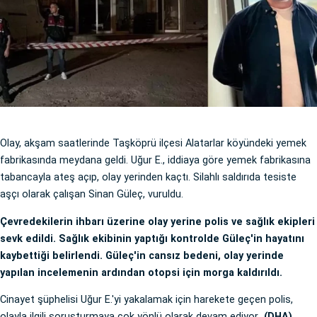
Olay, akşam saatlerinde Taşköprü ilçesi Alatarlar köyündeki yemek
fabrikasında meydana geldi. Uğur E., iddiaya göre yemek fabrikasına
tabancayla ateş açıp, olay yerinden kaçtı. Silahlı saldırıda tesiste
aşçı olarak çalışan Sinan Güleç, vuruldu.
Çevredekilerin ihbarı üzerine olay yerine polis ve sağlık ekipleri
sevk edildi. Sağlık ekibinin yaptığı kontrolde Güleç'in hayatını
kaybettiği belirlendi. Güleç'in cansız bedeni, olay yerinde
yapılan incelemenin ardından otopsi için morga kaldırıldı.
Cinayet şüphelisi Uğur E.'yi yakalamak için harekete geçen polis,
olayla ilgili soruşturmaya çok yönlü olarak devam ediyor
. (DHA)