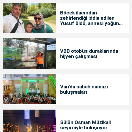
Böcek ilacından
zehirlendiği iddia edilen
Yusuf öldü, annesi yoğun
bakımda
VBB otobüs duraklarında
hijyen çalışması
Van’da sabah namazı
buluşmaları
Sülün Osman Müzikali
seyirciyle buluşuyor