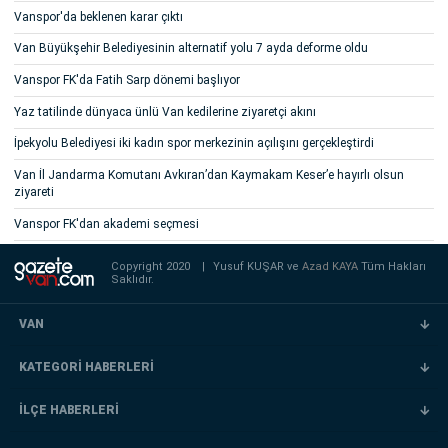
Vanspor'da beklenen karar çıktı
Van Büyükşehir Belediyesinin alternatif yolu 7 ayda deforme oldu
Vanspor FK'da Fatih Sarp dönemi başlıyor
Yaz tatilinde dünyaca ünlü Van kedilerine ziyaretçi akını
İpekyolu Belediyesi iki kadın spor merkezinin açılışını gerçekleştirdi
Van İl Jandarma Komutanı Avkıran’dan Kaymakam Keser’e hayırlı olsun
ziyareti
Vanspor FK'dan akademi seçmesi
Copyright 2020
|
Yusuf KUŞAR ve
Azad KAYA
Tüm Hakları
Saklıdır.
VAN
KATEGORİ HABERLERİ
İLÇE HABERLERİ