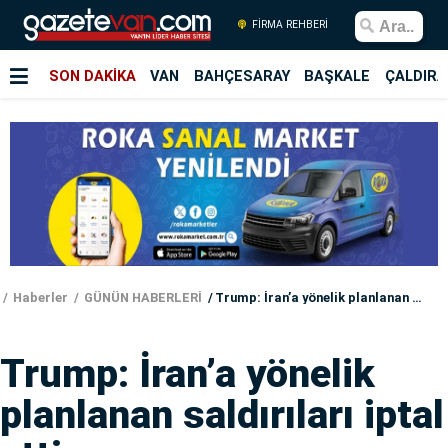
FİRMA REHBERİ
SON DAKİKA
VAN
BAHÇESARAY
BAŞKALE
ÇALDIRA
Haberler
GÜNÜN HABERLERİ
Trump: İran’a yönelik planlanan saldırıları iptal ettim
Trump: İran’a yönelik
planlanan saldırıları iptal