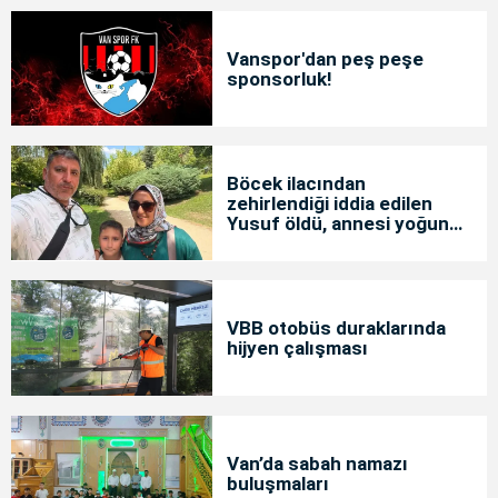
Vanspor'dan peş peşe
sponsorluk!
Böcek ilacından
zehirlendiği iddia edilen
Yusuf öldü, annesi yoğun
bakımda
VBB otobüs duraklarında
hijyen çalışması
Van’da sabah namazı
buluşmaları