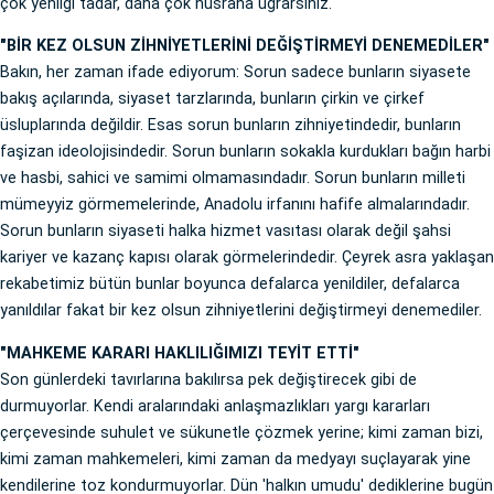
çok yenilgi tadar, daha çok hüsrana uğrarsınız.
"BİR KEZ OLSUN ZİHNİYETLERİNİ DEĞİŞTİRMEYİ DENEMEDİLER"
Bakın, her zaman ifade ediyorum: Sorun sadece bunların siyasete
bakış açılarında, siyaset tarzlarında, bunların çirkin ve çirkef
üsluplarında değildir. Esas sorun bunların zihniyetindedir, bunların
faşizan ideolojisindedir. Sorun bunların sokakla kurdukları bağın harbi
ve hasbi, sahici ve samimi olmamasındadır. Sorun bunların milleti
mümeyyiz görmemelerinde, Anadolu irfanını hafife almalarındadır.
Sorun bunların siyaseti halka hizmet vasıtası olarak değil şahsi
kariyer ve kazanç kapısı olarak görmelerindedir. Çeyrek asra yaklaşan
rekabetimiz bütün bunlar boyunca defalarca yenildiler, defalarca
yanıldılar fakat bir kez olsun zihniyetlerini değiştirmeyi denemediler.
"MAHKEME KARARI HAKLILIĞIMIZI TEYİT ETTİ"
Son günlerdeki tavırlarına bakılırsa pek değiştirecek gibi de
durmuyorlar. Kendi aralarındaki anlaşmazlıkları yargı kararları
çerçevesinde suhulet ve sükunetle çözmek yerine; kimi zaman bizi,
kimi zaman mahkemeleri, kimi zaman da medyayı suçlayarak yine
kendilerine toz kondurmuyorlar. Dün 'halkın umudu' dediklerine bugün