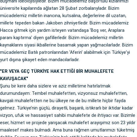
düşmanı ideolojisiyledir. Bizim mücadelemiz başörtülü kızlarımızı
üniversite kapılarında ağlatan 28 Şubat zorbalarıyladır. Bizim
mücadelemiz milletin inancına, kutsalına, değerlerine dil uzatan,
millete tepeden bakan Jakoben zihniyetledir. Bizim mücadelemiz
Hacca gitmek için yardım isteyen vatandaşa 'Boş ver, Araplara
paranı kaptırma' diyen gafillerledir. Bizim mücadelemiz milletin
kaynaklarını siyasi ikballerine basamak yapan yağmacılarladır. Bizim
mücadelemiz Batılı patronlarından 'Aferin' alabilmek için Türkiye'yi
yurt dışına şikayet eden mandacılarladır.
"ER VEYA GEÇ TÜRKİYE HAK ETTİĞİ BİR MUHALEFETE
KAVUŞACAK"
Şunu bir kere daha sizlere ve aziz milletime hatırlatmak
durumundayım: Tembel muhalefetten, vizyonsuz muhalefetten,
kavgalı muhalefetten ne bu ülkeye ne de bu millete hiçbir fayda
gelmez. Türkiye’nin güçlü, dirayetli, başarılı, istikrarlı bir iktidar kadar
vizyon, ufuk ve hassasiyet sahibi muhalefete de ihtiyacı var. Bizimle
eser, hizmet ve projede yarışacak muhalefet arayışımız son 23 yıldır
maalesef makes bulmadı. Ama buna rağmen umutlarımızı tüketmiş