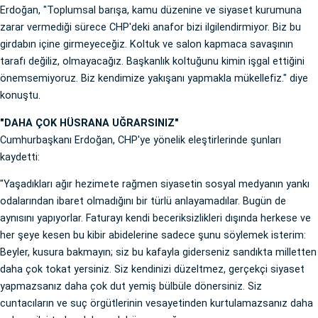
Erdoğan, "Toplumsal barışa, kamu düzenine ve siyaset kurumuna
zarar vermediği sürece CHP'deki anafor bizi ilgilendirmiyor. Biz bu
girdabın içine girmeyeceğiz. Koltuk ve salon kapmaca savaşının
tarafı değiliz, olmayacağız. Başkanlık koltuğunu kimin işgal ettiğini
önemsemiyoruz. Biz kendimize yakışanı yapmakla mükellefiz." diye
konuştu.
"DAHA ÇOK HÜSRANA UĞRARSINIZ"
Cumhurbaşkanı Erdoğan, CHP'ye yönelik eleştirlerinde şunları
kaydetti:
"Yaşadıkları ağır hezimete rağmen siyasetin sosyal medyanın yankı
odalarından ibaret olmadığını bir türlü anlayamadılar. Bugün de
aynısını yapıyorlar. Faturayı kendi beceriksizlikleri dışında herkese ve
her şeye kesen bu kibir abidelerine sadece şunu söylemek isterim:
Beyler, kusura bakmayın; siz bu kafayla giderseniz sandıkta milletten
daha çok tokat yersiniz. Siz kendinizi düzeltmez, gerçekçi siyaset
yapmazsanız daha çok dut yemiş bülbüle dönersiniz. Siz
cuntacıların ve suç örgütlerinin vesayetinden kurtulamazsanız daha