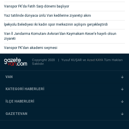
Vanspor FK'da Fatih Sarp dönemi başlıyor
Yaz tatilinde dünyaca ünlü Van kedilerine ziyaretçi akını
İpekyolu Belediyesi iki kadın spor merkezinin açılışını gerçekleştirdi
Van İl Jandarma Komutanı Avkıran’dan Kaymakam Keser’e hayırlı olsun
ziyareti
Vanspor FK'dan akademi seçmesi
Copyright 2020
|
Yusuf KUŞAR ve
Azad KAYA
Tüm Hakları
Saklıdır.
VAN
KATEGORİ HABERLERİ
İLÇE HABERLERİ
GAZETEVAN