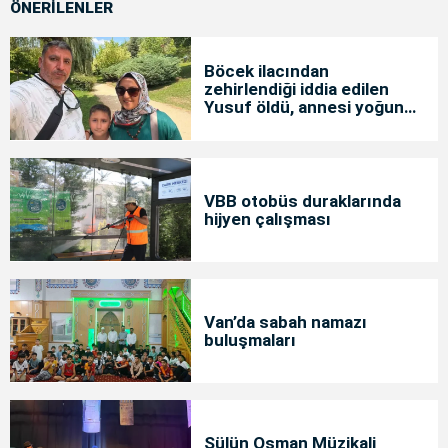
ÖNERİLENLER
Böcek ilacından
zehirlendiği iddia edilen
Yusuf öldü, annesi yoğun
bakımda
VBB otobüs duraklarında
hijyen çalışması
Van’da sabah namazı
buluşmaları
Sülün Osman Müzikali