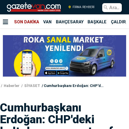
FİRMA REHBERİ
SON DAKİKA
VAN
BAHÇESARAY
BAŞKALE
ÇALDIRA
Haberler
SİYASET
Cumhurbaşkanı Erdoğan: CHP'deki koltuk savaşının tarafı değiliz
Cumhurbaşkanı
Erdoğan: CHP'deki