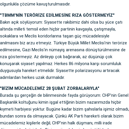
olgunlukla çözüme kavuşturulmasıdır.
"TBMM'NİN TERÖRİZE EDİLMESİNE RIZA GÖSTERMEYİZ"
Bakın açık söylüyorum: Siyasette rakibimiz dahi olsa bu yüce çatı
altında milleti temsil eden hiçbir partinin kavgayla, çatışmayla,
sokaklara ve Meclis koridorlarına taşan güç mücadelesiyle
anılmasını biz arzu etmeyiz. Türkiye Büyük Millet Meclisi'nin terörize
edilmesine, Gazi Meclis'in nümayiş arenasına dönüştürülmesine de
rıza göstermeyiz. Az dinleyip çok bağırarak, az düşünüp çok
konuşarak siyaset yapılmaz. Herkes 86 milyona karşı sorumluluk
duygusuyla hareket etmelidir. Siyasette polarizasyonu artıracak
adımlardan herkes uzak durmalıdır.
"BİZİM MÜCADELEMİZ 28 ŞUBAT ZORBALARIYLA"
Burada şu gerçeğin de bilinmesinde fayda görüyorum: CHP’nin Genel
Başkanlık koltuğunu kimin işgal ettiğinin bizim nazarımızda hiçbir
kıymeti harbiyesi yoktur. Bugüne kadar bizim şahıslarla işimiz olmadı,
bundan sonra da olmayacak. Çünkü AK Parti hareketi olarak bizim
mücadelemiz kişilerle değil; CHP’nin halk düşmanı, milli irade