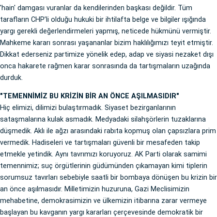
'hain' damgası vuranlar da kendilerinden başkası değildir. Tüm
tarafların CHP’li olduğu hukuki bir ihtilafta belge ve bilgiler ışığında
yargı gerekli değerlendirmeleri yapmış, neticede hükmünü vermiştir.
Mahkeme kararı sonrası yaşananlar bizim haklılığımızı teyit etmiştir.
Dikkat ederseniz partimize yönelik edep, adap ve siyasi nezaket dışı
onca hakarete rağmen karar sonrasında da tartışmaların uzağında
durduk.
"TEMENNİMİZ BU KRİZİN BİR AN ÖNCE AŞILMASIDIR"
Hiç elimizi, dilimizi bulaştırmadık. Siyaset bezirganlarının
sataşmalarına kulak asmadık. Medyadaki silahşörlerin tuzaklarına
düşmedik. Aklı ile ağzı arasındaki rabıta kopmuş olan çapsızlara prim
vermedik. Hadiseleri ve tartışmaları güvenli bir mesafeden takip
etmekle yetindik. Aynı tavrımızı koruyoruz. AK Parti olarak samimi
temennimiz; suç örgütlerinin güdümünden çıkamayan kimi tiplerin
sorumsuz tavırları sebebiyle saatli bir bombaya dönüşen bu krizin bir
an önce aşılmasıdır. Milletimizin huzuruna, Gazi Meclisimizin
mehabetine, demokrasimizin ve ülkemizin itibarına zarar vermeye
başlayan bu kavganın yargı kararları çerçevesinde demokratik bir