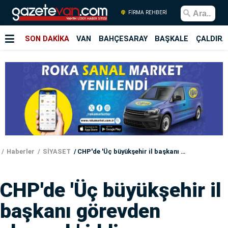
FİRMA REHBERİ
SON DAKİKA
VAN
BAHÇESARAY
BAŞKALE
ÇALDIRA
Haberler
SİYASET
CHP'de 'Üç büyükşehir il başkanı görevden alınacak' iddiası
CHP'de 'Üç büyükşehir il
başkanı görevden