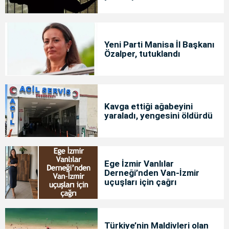
Yeni Parti Manisa İl Başkanı
Özalper, tutuklandı
Kavga ettiği ağabeyini
yaraladı, yengesini öldürdü
Ege İzmir Vanlılar
Derneği’nden Van-İzmir
uçuşları için çağrı
Türkiye’nin Maldivleri olan