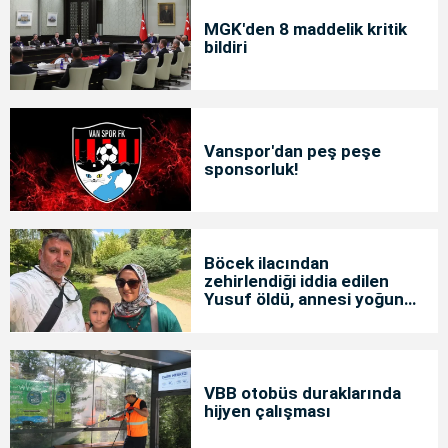
MGK'den 8 maddelik kritik
bildiri
Vanspor'dan peş peşe
sponsorluk!
Böcek ilacından
zehirlendiği iddia edilen
Yusuf öldü, annesi yoğun
bakımda
VBB otobüs duraklarında
hijyen çalışması