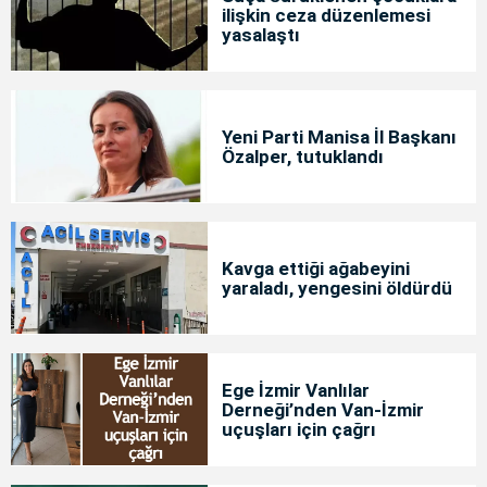
ilişkin ceza düzenlemesi
yasalaştı
Yeni Parti Manisa İl Başkanı
Özalper, tutuklandı
Kavga ettiği ağabeyini
yaraladı, yengesini öldürdü
Ege İzmir Vanlılar
Derneği’nden Van-İzmir
uçuşları için çağrı