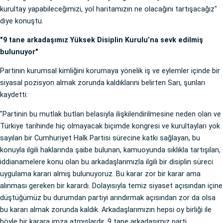
kurultay yapabileceğimizi, yol haritamızın ne olacağını tartışacağız"
diye konuştu.
"9 tane arkadaşımız Yüksek Disiplin Kurulu’na sevk edilmiş
bulunuyor"
Partinin kurumsal kimliğini korumaya yönelik iş ve eylemler içinde bir
siyasal pozisyon almak zorunda kaldıklarını belirten Sarı, şunları
kaydetti:
"Partinin bu mutlak butlan belasıyla ilişkilendirilmesine neden olan ve
Türkiye tarihinde hiç olmayacak biçimde kongresi ve kurultayları yok
sayılan bir Cumhuriyet Halk Partisi sürecine katkı sağlayan, bu
konuyla ilgili haklarında şaibe bulunan, kamuoyunda sıklıkla tartışılan,
iddianamelere konu olan bu arkadaşlarımızla ilgili bir disiplin süreci
uygulama kararı almış bulunuyoruz. Bu karar zor bir karar ama
alınması gereken bir karardı. Dolayısıyla temiz siyaset açısından içine
düştüğümüz bu durumdan partiyi arındırmak açısından zor da olsa
bu kararı almak zorunda kaldık. Arkadaşlarımızın hepsi oy birliği ile
böyle bir karara imza atmışlardır. 9 tane arkadaşımız parti