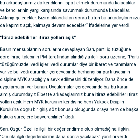
bu arkadaşlarımız da kendilerini ispat etmek durumunda kalacaklar
ve kendilerinin yargı karşısında savunmak durumunda kalacaklar.
Aklanıp gelecekler. Bizim aklandıktan sonra bütün bu arkadaşlarımıza
da kapımız açık, kalmaya devam edecekler" ifadelerine yer verdi.
"İtiraz edebilirler itiraz yolları açık"
Basın mensuplarının sorularını cevaplayan Sarı, parti iç tüzüğüne
göre ihraç talebinin PM tarafından alındığıyla ilgili soru üzerine, "Parti
tüzüğümüzde ivedi işler ivedi durumlar diye bir ibaret ve tanımlama
var ve bu ivedi durumlar çerçevesinde herhangi bir parti üyesinin
disipline MYK aracılığıyla sevk edilmesini düzenliyor. Daha önce de
uygulamaları var bunun. Uygulamalar çerçevesinde biz bu kararı
almış durumdayız Elbette arkadaşlarımız buna itiraz edebilirler itiraz
yolları açık. Hem MYK kararının kendisine hem Yüksek Disiplin
Kurulu’na doğru bir giriş söz konusu olduğunda oraya hem de başka
hukuki süreçlere başvurabilirler" dedi.
Sarı, Özgür Özel ile ilgili bir değerlendirme olup olmadığına ilişkin,
"Onunla ilgili değerlendirme daha sonra yapılacak" yanıtını verdi.