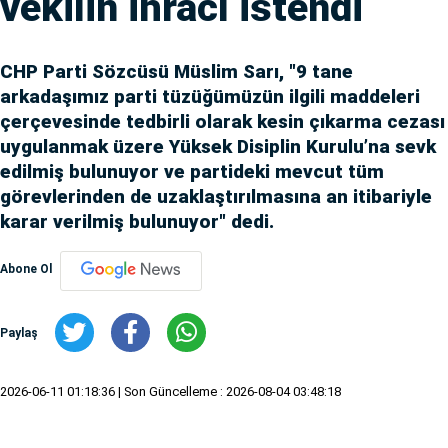
vekilin ihracı istendi
CHP Parti Sözcüsü Müslim Sarı, "9 tane
arkadaşımız parti tüzüğümüzün ilgili maddeleri
çerçevesinde tedbirli olarak kesin çıkarma cezası
uygulanmak üzere Yüksek Disiplin Kurulu’na sevk
edilmiş bulunuyor ve partideki mevcut tüm
görevlerinden de uzaklaştırılmasına an itibariyle
karar verilmiş bulunuyor" dedi.
Abone Ol
Paylaş
2026-06-11 01:18:36
| Son Güncelleme : 2026-08-04 03:48:18