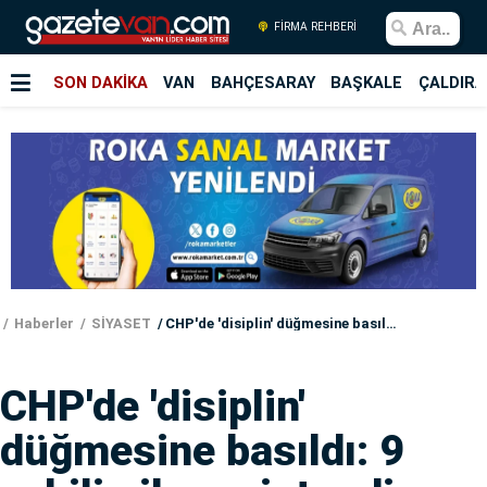
FİRMA REHBERİ
SON DAKİKA
VAN
BAHÇESARAY
BAŞKALE
ÇALDIRA
Haberler
SİYASET
CHP'de 'disiplin' düğmesine basıldı: 9 vekilin ihracı istendi
CHP'de 'disiplin'
düğmesine basıldı: 9