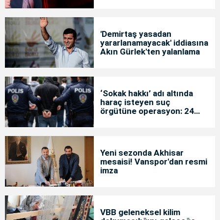
'Demirtaş yasadan
yararlanamayacak' iddiasına
Akın Gürlek'ten yalanlama
‘Sokak hakkı’ adı altında
haraç isteyen suç
örgütüne operasyon: 24
tutuklama
Yeni sezonda Akhisar
mesaisi! Vanspor'dan resmi
imza
VBB geleneksel kilim