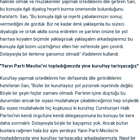
halinde olmak ve müzakereler yapmak istediklerini dile getiren Sarı,
bu konuyla ilgili diyalog heyeti kurma önerisinde bulunduğunu
hatırlattı. Sarı, "Bu konuyla ilgili iyi niyetli çabalarımızın sonuç
vermediğini de gördük. Biz ne kadar ılımlı yaklaşımla bu süreci
diyalogla ve ortak akılla sona erdirelim ve partinin önüne bir yol
haritası koyalım biçimde yaklaşırsak yaklaşalım arkadaşlarımız bu
konuyla ilgili bizim uzattığımız elleri her seferinde geri çevirdi.
Dolayısıyla bir ilerleme şansımız olmadı" ifadelerini kullandı.
"Yarın Parti Meclisi’ni topladığımızda yine kurultay tartışacağız"
Kurultay yapmak istediklerini her defasında dile getirdiklerini
hatırlatan Sarı, "Bizler bir kurultaysız yol yürümek niyetinde değiliz.
Böyle bir şeyin hiçbir zamanı olmadı. Partinin içine düştüğü bu
durumdan ancak bir siyasi müdahaleye çıkabileceğimizi hep söyledik.
Bu siyasi müdahalede hiç kuşkusuz ki kurultay. Cumhuriyet Halk
Partisi’nin kendi örgütüne kendi delegasyonuna bu konuyu bir kere
daha sormaktı. Dolayısıyla böyle bir kaçışımız yok. Ancak bütün
bunlara rağmen hala biz aynı yerdeyiz Yarın Parti Meclisi’ni
topladığımızda yine kurultay tartışacağız arkadaşlarımızla. Nasıl bir