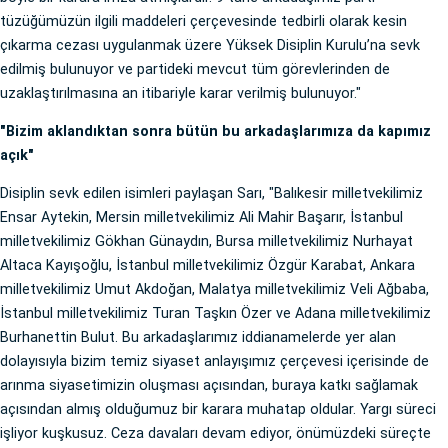
tüzüğümüzün ilgili maddeleri çerçevesinde tedbirli olarak kesin
çıkarma cezası uygulanmak üzere Yüksek Disiplin Kurulu’na sevk
edilmiş bulunuyor ve partideki mevcut tüm görevlerinden de
uzaklaştırılmasına an itibariyle karar verilmiş bulunuyor."
"Bizim aklandıktan sonra bütün bu arkadaşlarımıza da kapımız
açık"
Disiplin sevk edilen isimleri paylaşan Sarı, "Balıkesir milletvekilimiz
Ensar Aytekin, Mersin milletvekilimiz Ali Mahir Başarır, İstanbul
milletvekilimiz Gökhan Günaydın, Bursa milletvekilimiz Nurhayat
Altaca Kayışoğlu, İstanbul milletvekilimiz Özgür Karabat, Ankara
milletvekilimiz Umut Akdoğan, Malatya milletvekilimiz Veli Ağbaba,
İstanbul milletvekilimiz Turan Taşkın Özer ve Adana milletvekilimiz
Burhanettin Bulut. Bu arkadaşlarımız iddianamelerde yer alan
dolayısıyla bizim temiz siyaset anlayışımız çerçevesi içerisinde de
arınma siyasetimizin oluşması açısından, buraya katkı sağlamak
açısından almış olduğumuz bir karara muhatap oldular. Yargı süreci
işliyor kuşkusuz. Ceza davaları devam ediyor, önümüzdeki süreçte