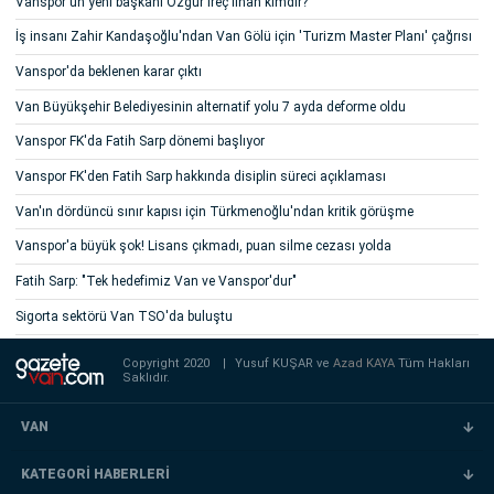
Vanspor'un yeni başkanı Özgür İreç İlhan kimdir?
İş insanı Zahir Kandaşoğlu'ndan Van Gölü için 'Turizm Master Planı' çağrısı
Vanspor'da beklenen karar çıktı
Van Büyükşehir Belediyesinin alternatif yolu 7 ayda deforme oldu
Vanspor FK'da Fatih Sarp dönemi başlıyor
Vanspor FK'den Fatih Sarp hakkında disiplin süreci açıklaması
Van'ın dördüncü sınır kapısı için Türkmenoğlu'ndan kritik görüşme
Vanspor'a büyük şok! Lisans çıkmadı, puan silme cezası yolda
Fatih Sarp: "Tek hedefimiz Van ve Vanspor'dur"
Sigorta sektörü Van TSO'da buluştu
Copyright 2020
|
Yusuf KUŞAR ve
Azad KAYA
Tüm Hakları
Saklıdır.
VAN
KATEGORİ HABERLERİ