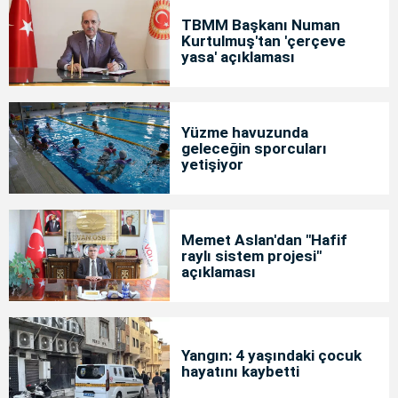
TBMM Başkanı Numan
Kurtulmuş'tan 'çerçeve
yasa' açıklaması
Yüzme havuzunda
geleceğin sporcuları
yetişiyor
Memet Aslan'dan "Hafif
raylı sistem projesi"
açıklaması
Yangın: 4 yaşındaki çocuk
hayatını kaybetti