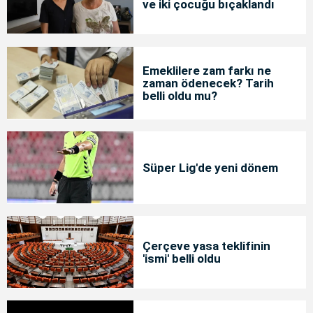
ve iki çocuğu bıçaklandı
Emeklilere zam farkı ne
zaman ödenecek? Tarih
belli oldu mu?
Süper Lig'de yeni dönem
Çerçeve yasa teklifinin
'ismi' belli oldu