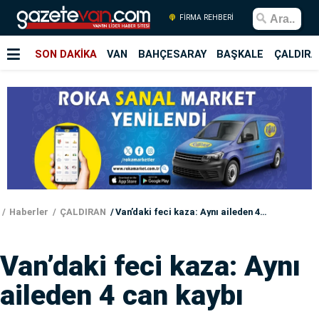
FİRMA REHBERİ
SON DAKİKA
VAN
BAHÇESARAY
BAŞKALE
ÇALDIRA
Haberler
ÇALDIRAN
Van’daki feci kaza: Aynı aileden 4 can kaybı
Van’daki feci kaza: Aynı
aileden 4 can kaybı