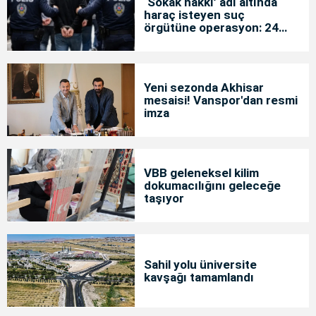
‘Sokak hakkı’ adı altında
haraç isteyen suç
örgütüne operasyon: 24
tutuklama
Yeni sezonda Akhisar
mesaisi! Vanspor'dan resmi
imza
VBB geleneksel kilim
dokumacılığını geleceğe
taşıyor
Sahil yolu üniversite
kavşağı tamamlandı