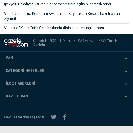
İpekyolu Belediyesi iki kadın spor merkezinin açılışını gerçekleştirdi
Van İl Jandarma Komutanı Avkıran’dan Kaymakam Keser’e hayırlı olsun
ziyareti
Vanspor FK'den Fatih Sarp hakkında disiplin süreci açıklaması
Copyright 2020
|
Yusuf KUŞAR ve
Azad KAYA
Tüm Hakları
Saklıdır.
VAN
KATEGORİ HABERLERİ
İLÇE HABERLERİ
GAZETEVAN
GAZETEVAN'nı Keşfedin