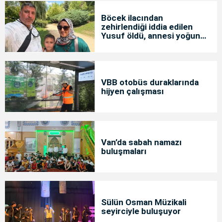
Böcek ilacından
zehirlendiği iddia edilen
Yusuf öldü, annesi yoğun
bakımda
VBB otobüs duraklarında
hijyen çalışması
Van’da sabah namazı
buluşmaları
Sülün Osman Müzikali
seyirciyle buluşuyor