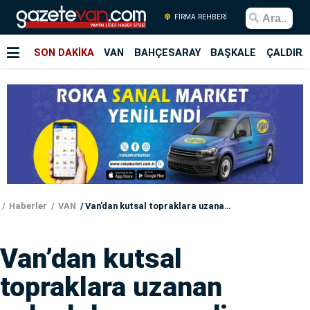
FİRMA REHBERİ
SON DAKİKA
VAN
BAHÇESARAY
BAŞKALE
ÇALDIRA
Haberler
VAN
Van’dan kutsal topraklara uzanan yolculuk sona erdi
Van’dan kutsal
topraklara uzanan