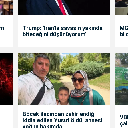
um
Trump: ‘İran'la savaşın yakında
MGK
biteceğini düşünüyorum’
bil
Böcek ilacından zehirlendiği
VBB
iddia edilen Yusuf öldü, annesi
çal
yoğun bakımda