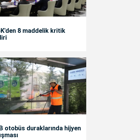
'den 8 maddelik kritik
diri
 otobüs duraklarında hijyen
ışması