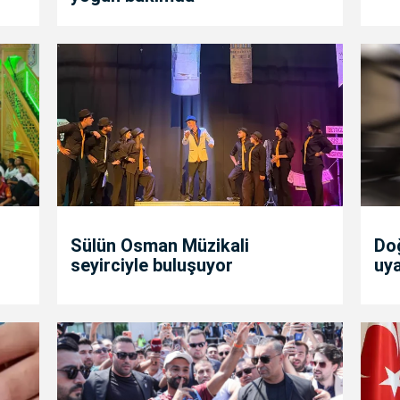
Sülün Osman Müzikali
Doğ
seyirciyle buluşuyor
uya