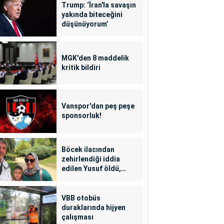
Trump: ‘İran'la savaşın
yakında biteceğini
düşünüyorum’
MGK'den 8 maddelik
kritik bildiri
Vanspor'dan peş peşe
sponsorluk!
Böcek ilacından
zehirlendiği iddia
edilen Yusuf öldü,
annesi yoğun bakımda
VBB otobüs
duraklarında hijyen
çalışması