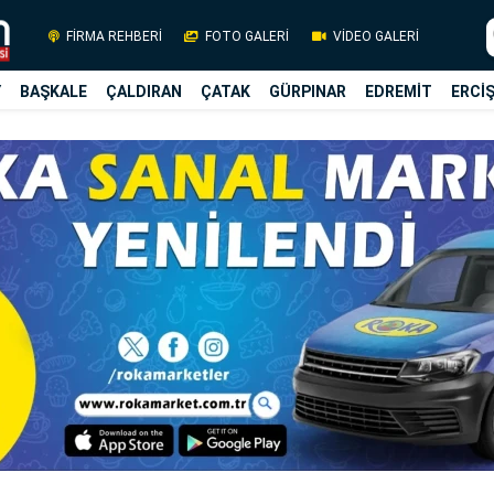
FİRMA REHBERİ
FOTO GALERİ
VİDEO GALERİ
Y
BAŞKALE
ÇALDIRAN
ÇATAK
GÜRPINAR
EDREMİT
ERCİ