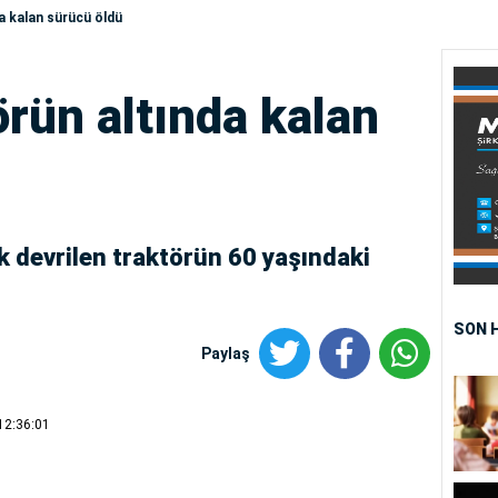
a kalan sürücü öldü
örün altında kalan
k devrilen traktörün 60 yaşındaki
SON 
Paylaş
12:36:01