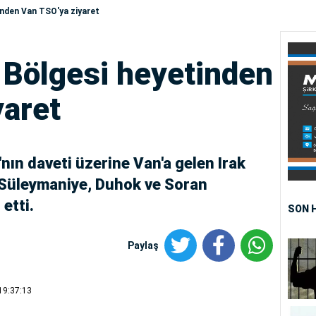
inden Van TSO'ya ziyaret
 Bölgesi heyetinden
yaret
nın daveti üzerine Van'a gelen Irak
, Süleymaniye, Duhok ve Soran
etti.
SON 
Paylaş
19:37:13