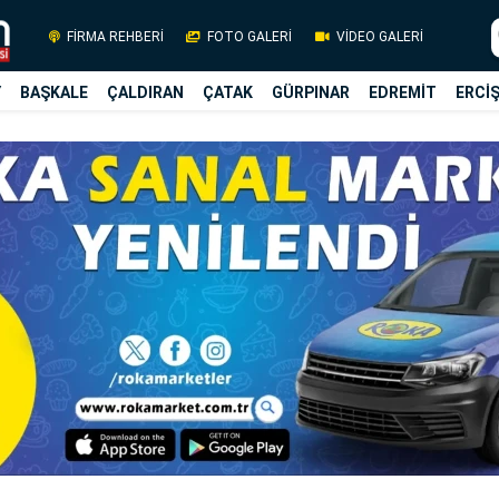
FİRMA REHBERİ
FOTO GALERİ
VİDEO GALERİ
Y
BAŞKALE
ÇALDIRAN
ÇATAK
GÜRPINAR
EDREMİT
ERCİ