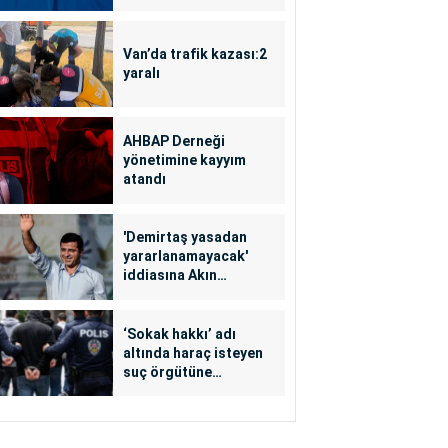
Van’da trafik kazası:2
yaralı
AHBAP Derneği
yönetimine kayyım
atandı
'Demirtaş yasadan
yararlanamayacak'
iddiasına Akın
Gürlek'ten yalanlama
‘Sokak hakkı’ adı
altında haraç isteyen
suç örgütüne
operasyon: 24
tutuklama