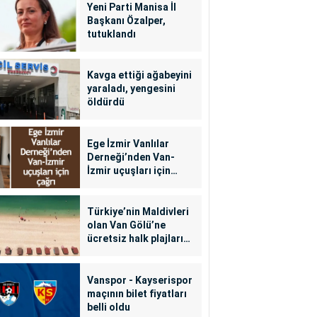
Yeni Parti Manisa İl
Başkanı Özalper,
tutuklandı
Kavga ettiği ağabeyini
yaraladı, yengesini
öldürdü
Ege İzmir Vanlılar
Derneği’nden Van-
İzmir uçuşları için
çağrı
Türkiye’nin Maldivleri
olan Van Gölü’ne
ücretsiz halk plajları
yapılacak
Vanspor - Kayserispor
maçının bilet fiyatları
belli oldu