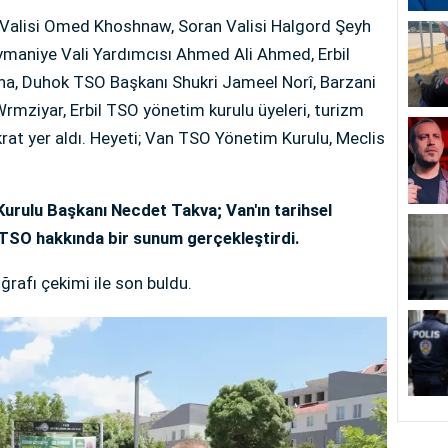
il Valisi Omed Khoshnaw, Soran Valisi Halgord Şeyh
eymaniye Vali Yardımcısı Ahmed Ali Ahmed, Erbil
ha, Duhok TSO Başkanı Shukri Jameel Norî, Barzani
rmziyar, Erbil TSO yönetim kurulu üyeleri, turizm
okrat yer aldı. Heyeti; Van TSO Yönetim Kurulu, Meclis
rulu Başkanı Necdet Takva; Van'ın tarihsel
 TSO hakkında bir sunum gerçekleştirdi.
rafı çekimi ile son buldu.