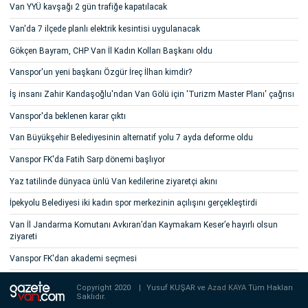
Van YYÜ kavşağı 2 gün trafiğe kapatılacak
Van'da 7 ilçede planlı elektrik kesintisi uygulanacak
Gökçen Bayram, CHP Van İl Kadın Kolları Başkanı oldu
Vanspor'un yeni başkanı Özgür İreç İlhan kimdir?
İş insanı Zahir Kandaşoğlu'ndan Van Gölü için 'Turizm Master Planı' çağrısı
Vanspor'da beklenen karar çıktı
Van Büyükşehir Belediyesinin alternatif yolu 7 ayda deforme oldu
Vanspor FK'da Fatih Sarp dönemi başlıyor
Yaz tatilinde dünyaca ünlü Van kedilerine ziyaretçi akını
İpekyolu Belediyesi iki kadın spor merkezinin açılışını gerçekleştirdi
Van İl Jandarma Komutanı Avkıran’dan Kaymakam Keser’e hayırlı olsun
ziyareti
Vanspor FK'dan akademi seçmesi
Copyright 2020
|
Yusuf KUŞAR ve
Azad KAYA
Tüm Hakları
Saklıdır.