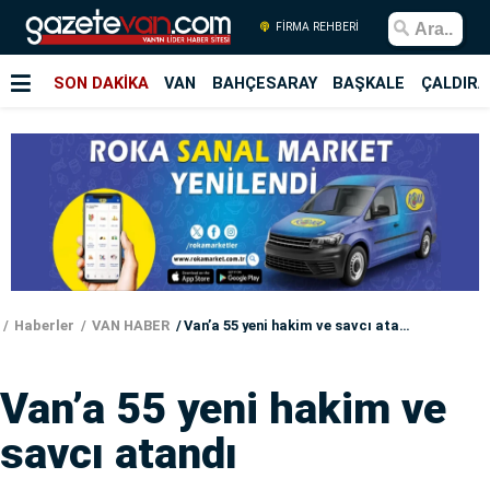
FİRMA REHBERİ
SON DAKİKA
VAN
BAHÇESARAY
BAŞKALE
ÇALDIRA
Haberler
VAN HABER
Van’a 55 yeni hakim ve savcı atandı
Van’a 55 yeni hakim ve
savcı atandı