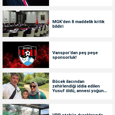
MGK'den 8 maddelik kritik
bildiri
Vanspor'dan peş peşe
sponsorluk!
Böcek ilacından
zehirlendiği iddia edilen
Yusuf öldü, annesi yoğun
bakımda
VBB otobüs duraklarında