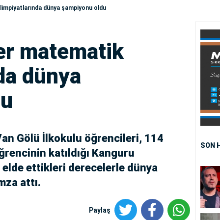
limpiyatlarında dünya şampiyonu oldu
ler matematik
nda dünya
du
Van Gölü İlkokulu öğrencileri, 114
SON 
ğrencinin katıldığı Kanguru
elde ettikleri derecelerle dünya
mza attı.
Paylaş