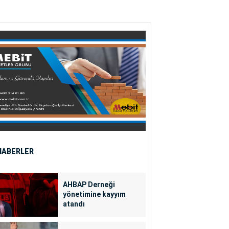
HABERLER
AHBAP Derneği
yönetimine kayyım
atandı