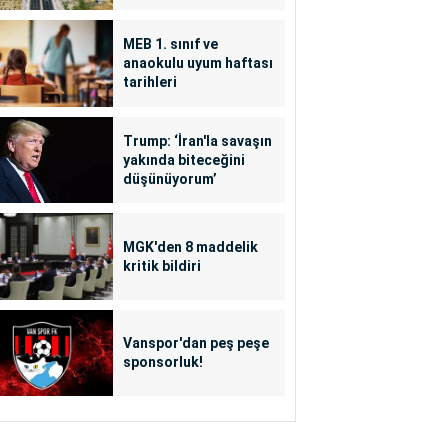
MEB 1. sınıf ve
anaokulu uyum haftası
tarihleri
Trump: ‘İran'la savaşın
yakında biteceğini
düşünüyorum’
MGK'den 8 maddelik
kritik bildiri
Vanspor'dan peş peşe
sponsorluk!