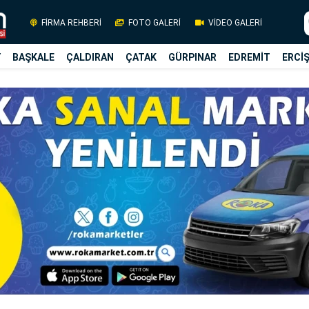
FİRMA REHBERİ
FOTO GALERİ
VİDEO GALERİ
Y
BAŞKALE
ÇALDIRAN
ÇATAK
GÜRPINAR
EDREMİT
ERCİ