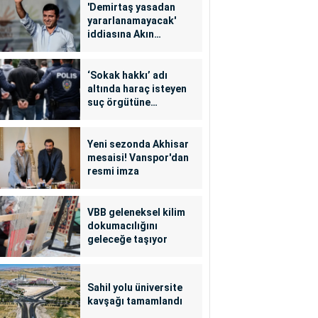
'Demirtaş yasadan
yararlanamayacak'
iddiasına Akın
Gürlek'ten yalanlama
‘Sokak hakkı’ adı
altında haraç isteyen
suç örgütüne
operasyon: 24
tutuklama
Yeni sezonda Akhisar
mesaisi! Vanspor'dan
resmi imza
VBB geleneksel kilim
dokumacılığını
geleceğe taşıyor
Sahil yolu üniversite
kavşağı tamamlandı