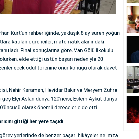
rhan Kurt’un rehberliğinde, yaklaşık 8 ay süren yoğun
atlara katılan öğrenciler, matematik alanındaki
anıtladı. Final sonuçlarına göre, Van Gölü İlkokulu
olurken, elde ettiği üstün başarı nedeniyle 20
düzenlenecek ödül törenine onur konuğu olarak davet
ncisi, Nehir Karaman, Hevidar Bakır ve Meryem Zühre
rgeş Elçi Aslan dünya 120’ncisi, Eslem Aykut dünya
0’üncüsü olarak önemli dereceler elde etti.
sını gittiği her yere taşıdı
örev yerlerinde de benzer başarı hikâyelerine imza