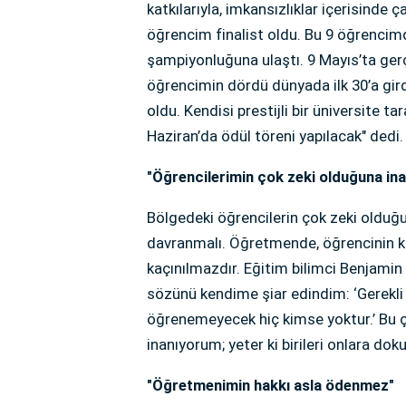
katkılarıyla, imkansızlıklar içerisinde ç
öğrencim finalist oldu. Bu 9 öğrencim
şampiyonluğuna ulaştı. 9 Mayıs’ta gerç
öğrencimin dördü dünyada ilk 30’a gird
oldu. Kendisi prestijli bir üniversite t
Haziran’da ödül töreni yapılacak" dedi.
"Öğrencilerimin çok zeki olduğuna in
Bölgedeki öğrencilerin çok zeki olduğu
davranmalı. Öğretmende, öğrencinin ke
kaçınılmazdır. Eğitim bilimci Benjami
sözünü kendime şiar edindim: ‘Gerekli
öğrenemeyecek hiç kimse yoktur.’ Bu ç
inanıyorum; yeter ki birileri onlara do
"Öğretmenimin hakkı asla ödenmez"