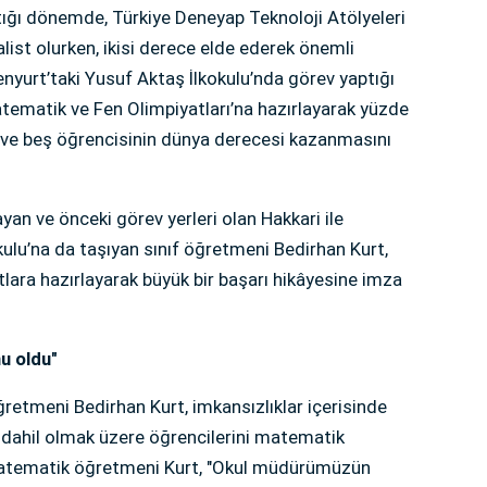
ptığı dönemde, Türkiye Deneyap Teknoloji Atölyeleri
alist olurken, ikisi derece elde ederek önemli
enyurt’taki Yusuf Aktaş İlkokulu’nda görev yaptığı
Matematik ve Fen Olimpiyatları’na hazırlayarak yüzde
ıdı ve beş öğrencisinin dünya derecesi kazanmasını
yan ve önceki görev yerleri olan Hakkari ile
okulu’na da taşıyan sınıf öğretmeni Bedirhan Kurt,
tlara hazırlayarak büyük bir başarı hikâyesine imza
u oldu"
etmeni Bedirhan Kurt, imkansızlıklar içerisinde
a dahil olmak üzere öğrencilerini matematik
i. Matematik öğretmeni Kurt, "Okul müdürümüzün