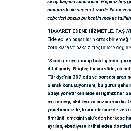
sevgi bağının sonucudur. Hepiniz hoş ge
önümüzde iki seçenek vardı: Ya mevcut 
ezberleri bozup bu kentin makus talihini 
"HAKARET EDENE HİZMETLE, TAŞ A
Elde edilen başarıların ortak bir emeği
zorluklara ve haksız eleştirilere değine
"Şimdi geriye dönüp baktığımda görüy
dönüşmüş. Bugün; bu kürsüde, ulusal v
Türkiye’nin 367 oda ve borsası arasınd
olarak konuşuyorsam, bu gurur şahsımı
odayı yönetirken elde ettiğimiz her ba
ayrı emeği, akıl teri ve imzası vardır
yönetimimizde, komitelerimizde ve kur
ömrünü, emeğini vakfeden herkese hu
ayrılan, ebediyete irtihal eden dostla