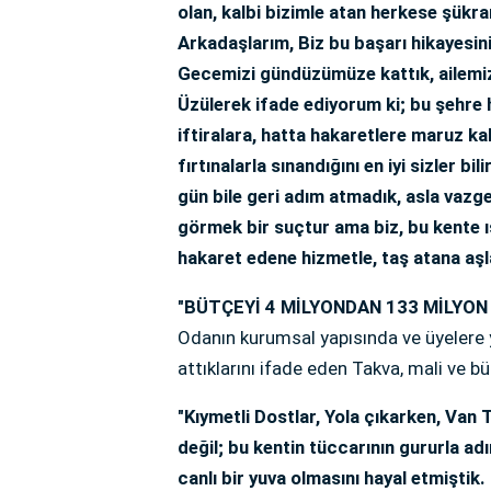
olan, kalbi bizimle atan herkese şükran
Arkadaşlarım, Biz bu başarı hikayesini
Gecemizi gündüzümüze kattık, ailemiz
Üzülerek ifade ediyorum ki; bu şehre 
iftiralara, hatta hakaretlere maruz ka
fırtınalarla sınandığını en iyi sizler b
gün bile geri adım atmadık, asla vazge
görmek bir suçtur ama biz, bu kente 
hakaret edene hizmetle, taş atana aşla
"BÜTÇEYİ 4 MİLYONDAN 133 MİLYON 
Odanın kurumsal yapısında ve üyelere 
attıklarını ifade eden Takva, mali ve 
"Kıymetli Dostlar, Yola çıkarken, Van
değil; bu kentin tüccarının gururla ad
canlı bir yuva olmasını hayal etmiştik.