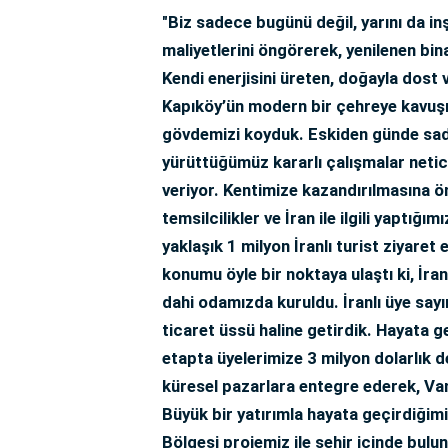
"Biz sadece bugünü değil, yarını da inş
maliyetlerini öngörerek, yenilenen bina
Kendi enerjisini üreten, doğayla dost 
Kapıköy’ün modern bir çehreye kavuşma
gövdemizi koyduk. Eskiden günde sad
yürüttüğümüz kararlı çalışmalar netic
veriyor. Kentimize kazandırılmasına önc
temsilcilikler ve İran ile ilgili yaptığım
yaklaşık 1 milyon İranlı turist ziyaret
konumu öyle bir noktaya ulaştı ki, İra
dahi odamızda kuruldu. İranlı üye sayı
ticaret üssü haline getirdik. Hayata ge
etapta üyelerimize 3 milyon dolarlık d
küresel pazarlara entegre ederek, Van’
Büyük bir yatırımla hayata geçirdiğim
Bölgesi projemiz ile şehir içinde bul