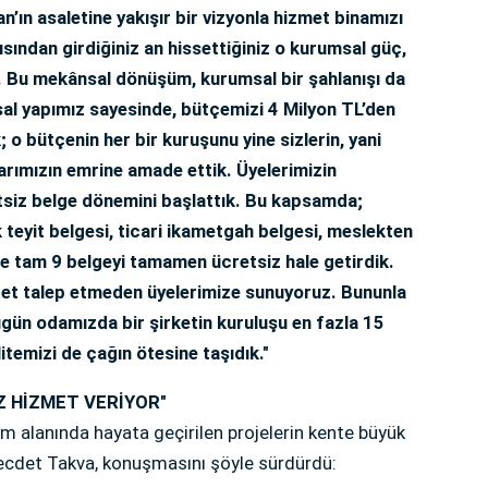
n’ın asaletine yakışır bir vizyonla hizmet binamızı
sından girdiğiniz an hissettiğiniz o kurumsal güç,
. Bu mekânsal dönüşüm, kurumsal bir şahlanışı da
al yapımız sayesinde, bütçemizi 4 Milyon TL’den
o bütçenin her bir kuruşunu yine sizlerin, yani
carımızın emrine amade ettik. Üyelerimizin
retsiz belge dönemini başlattık. Bu kapsamda;
ık teyit belgesi, ticari ikametgah belgesi, meslekten
kte tam 9 belgeyi tamamen ücretsiz hale getirdik.
ücret talep etmeden üyelerimize sunuyoruz. Bununla
ugün odamızda bir şirketin kuruluşu en fazla 15
temizi de çağın ötesine taşıdık."
İZ HİZMET VERİYOR"
urizm alanında hayata geçirilen projelerin kente büyük
Necdet Takva, konuşmasını şöyle sürdürdü: