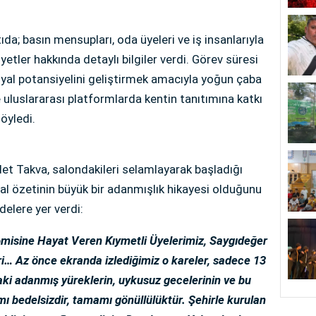
da; basın mensupları, oda üyeleri ve iş insanlarıyla
iyetler hakkında detaylı bilgiler verdi. Görev süresi
syal potansiyelini geliştirmek amacıyla yoğun çaba
ve uluslararası platformlarda kentin tanıtımına katkı
öyledi.
t Takva, salondakileri selamlayarak başladığı
al özetinin büyük bir adanmışlık hikayesi olduğunu
delere yer verdi:
omisine Hayat Veren Kıymetli Üyelerimiz, Saygıdeğer
ri… Az önce ekranda izlediğimiz o kareler, sadece 13
daki adanmış yüreklerin, uykusuz gecelerinin ve bu
ı bedelsizdir, tamamı gönüllülüktür. Şehirle kurulan