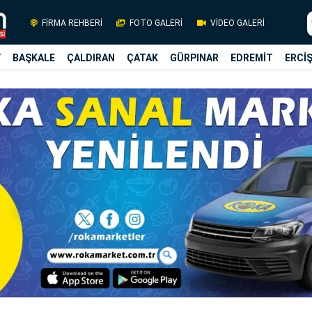
FİRMA REHBERİ
FOTO GALERİ
VİDEO GALERİ
Y
BAŞKALE
ÇALDIRAN
ÇATAK
GÜRPINAR
EDREMİT
ERCİ