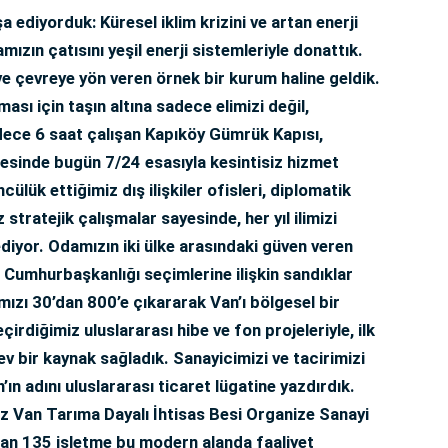
a ediyorduk: Küresel iklim krizini ve artan enerji
mızın çatısını yeşil enerji sistemleriyle donattık.
ve çevreye yön veren örnek bir kurum haline geldik.
sı için taşın altına sadece elimizi değil,
ece 6 saat çalışan Kapıköy Gümrük Kapısı,
esinde bugün 7/24 esasıyla kesintisiz hizmet
ülük ettiğimiz dış ilişkiler ofisleri, diplomatik
ız stratejik çalışmalar sayesinde, her yıl ilimizi
 ediyor. Odamızın iki ülke arasındaki güven veren
n Cumhurbaşkanlığı seçimlerine ilişkin sandıklar
mızı 30’dan 800’e çıkararak Van’ı bölgesel bir
çirdiğimiz uluslararası hibe ve fon projeleriyle, ilk
ev bir kaynak sağladık. Sanayicimizi ve tacirimizi
ın adını uluslararası ticaret lügatine yazdırdık.
iz Van Tarıma Dayalı İhtisas Besi Organize Sanayi
unan 135 işletme bu modern alanda faaliyet