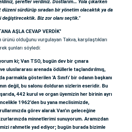
ldiniz, şerefler verdiniz. Dostlarım… Yola çıkarken
düzeni sürdürüp sıradan bir yönetim olacaktık ya da
değiştirecektik. Biz zor olanı seçtik."
TANA AŞLA CEVAP VERDİK"
n ürünü olduğunu vurgulayan Takva, karşılaştıkları
rek şunları söyledi:
orum ki; Van TSO, bugün dev bir çınara
e uluslararası arenada ödüllerle taçlandırılmış,
a parmakla gösterilen 'A Sınıfı' bir odanın başkanı
n değil, bu salonu dolduran sizlerin eseridir. Bu
şarıda, 442 kurul ve organ üyemizin her birinin ayrı
. Öncelikle 1962’den bu yana meclisimizde,
ullarımızda görev alarak Van’ın geleceğine
zurlarınızda minnetlerimi sunuyorum. Aramızdan
rimizi rahmetle yad ediyor; bugün burada bizimle