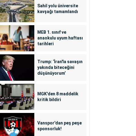
Sahil yolu üniversite
kavşağı tamamlandı
MEB 1. sınıf ve
anaokulu uyum haftası
tarihleri
Trump: ‘İran'la savaşın
yakında biteceğini
düşünüyorum’
MGK'den 8 maddelik
kritik bildiri
Vanspor'dan peş peşe
sponsorluk!