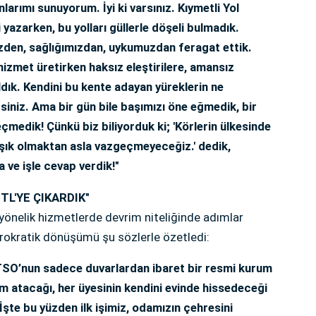
larımı sunuyorum. İyi ki varsınız. Kıymetli Yol
 yazarken, bu yolları güllerle döşeli bulmadık.
den, sağlığımızdan, uykumuzdan feragat ettik.
hizmet üretirken haksız eleştirilere, amansız
ldık. Kendini bu kente adayan yüreklerin ne
ilirsiniz. Ama bir gün bile başımızı öne eğmedik, bir
çmedik! Çünkü biz biliyorduk ki; 'Körlerin ülkesinde
ışık olmaktan asla vazgeçmeyeceğiz.' dedik,
 ve işle cevap verdik!"
TL'YE ÇIKARDIK"
yönelik hizmetlerde devrim niteliğinde adımlar
bürokratik dönüşümü şu sözlerle özetledi:
 TSO’nun sadece duvarlardan ibaret bir resmi kurum
ım atacağı, her üyesinin kendini evinde hissedeceği
 İşte bu yüzden ilk işimiz, odamızın çehresini