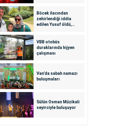
Böcek ilacından
zehirlendiği iddia
edilen Yusuf öldü,
annesi yoğun bakımda
VBB otobüs
duraklarında hijyen
çalışması
Van’da sabah namazı
buluşmaları
Sülün Osman Müzikali
seyirciyle buluşuyor