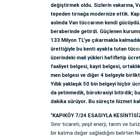
değiştirmek oldu. Sizlerin vakarına, Va
tepeden tırnağa modernize ettik. Kapı
aslında Van tüccarının kendi gücüydü
beraberinde getirdi. Güçlenen kurums
133 Milyon TL’ye çıkarmakla kalmadık; 
ürettiğiyle bu kenti ayakta tutan tüc
üzerindeki mali yükleri hafifletip üc
faaliyet belgesi, kayıt belgesi, ortakl
men belgesi ve diğer 4 belgeyle birli
Yıllık yaklaşık 50 bin belgeyi hiçbir 
da yetinmedik, bürokrasiyi bitirdik; b
dakika sürüyor. Bu süreçte hizmet kali
"KAPIKÖY 7/24 ESASIYLA KESİNTİS
Sınır ticareti, yeşil enerji, tarım ve t
bir katma değer sağladığını belirten 